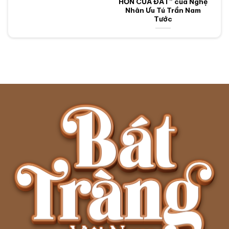
HỒN CỦA ĐẤT” của Nghệ
Nhân Ưu Tú Trần Nam
Tước