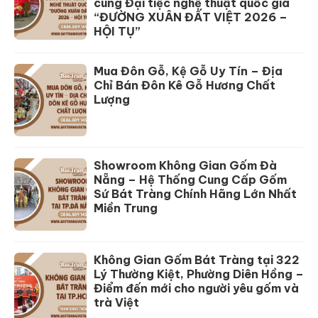
cùng Đại tiệc nghệ thuật quốc gia
“ĐƯỜNG XUÂN ĐẤT VIỆT 2026 –
HỘI TỤ”
Mua Đôn Gỗ, Kệ Gỗ Uy Tín – Địa
Chỉ Bán Đôn Kê Gỗ Hương Chất
Lượng
Showroom Không Gian Gốm Đà
Nẵng – Hệ Thống Cung Cấp Gốm
Sứ Bát Tràng Chính Hãng Lớn Nhất
Miền Trung
Không Gian Gốm Bát Tràng tại 322
Lý Thường Kiệt, Phường Diên Hồng –
Điểm đến mới cho người yêu gốm và
trà Việt