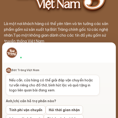
Là một nơi khách hàng có thể yên tâm và tin tưởng các sản
phẩm gốm sứ sản xuất tại Bát Tràng chính gốc từ các nghệ
nhân.Tạo một không gian dành cho các tín đồ yêu gốm sứ
truyền thống Việt Nam
Hỗ trợ theo nội dung đang xem
×
Đóng gói, phí giao và thời gian nhận
Thường phản hồi nhanh
Giới Thiệu
Sản xuất gốm sứ
Bát Tràng Việt Nam
Liên Hệ
Phân phối đại lý
Nếu cần, cửa hàng có thể giải đáp vận chuyển hoặc
Đt: 0886.889.145
Xuất khẩu gốm sứ
tư vấn riêng cho đồ thờ, bình hút lộc và quà tặng in
logo liên quan bài đang xem.
lienhe@battrangvietnam.vn
Làng Gốm Bát Tràng
Anh/chị cần hỗ trợ phần nào?
Câu hỏi thường gặp
Hợp tác bán hàng
Tính phí vận chuyển
Hỏi thời gian nhận