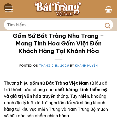
Skip
to
content
Tìm
kiếm:
Gốm Sứ Bát Tràng Nha Trang –
Mang Tinh Hoa Gốm Việt Đến
Khách Hàng Tại Khánh Hòa
POSTED ON
THÁNG 5 18, 2026
BY
KHÁNH HUYỀN
Thương hiệu
gốm sứ Bát Tràng Việt Nam
từ lâu đã
trở thành bảo chứng cho
chất lượng
,
tính thẩm mỹ
và
giá trị văn hóa
truyền thống. Tuy nhiên, khoảng
cách địa lý luôn là trở ngại lớn đối với những khách
hàng tại khu vực miền Trung và Nam Trung Bộ muốn
sở hữu các sản phẩm chính hãng.