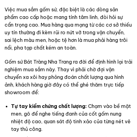
Việc mua sắm gốm sứ, đặc biệt là các dòng sản
phẩm cao cấp hoặc mang tính tâm linh, đòi hỏi sự
cẩn trọng cao. Mua hàng qua mạng từ các cơ sở thiếu
uy tín thường đi kèm rủi ro nứt vỡ trong vận chuyển,
sai lệch màu men, hoặc tệ hơn là mua phải hàng trôi
nổi, pha tạp chất kém an toàn.
Gốm sứ Bát Tràng Nha Trang ra đời để định hình lại trải
nghiệm mua sắm này. Thay vì phải chờ đợi vận
chuyển xa xôi hay phỏng đoán chất lượng qua hình
ảnh, khách hàng giờ đây có thể ghé thăm trực tiếp
showroom để:
Tự tay kiểm chứng chất lượng:
Chạm vào bề mặt
men, gõ để nghe tiếng đanh của cốt gốm nung
nhiệt độ cao, quan sát độ tinh xảo của từng nét vẽ
tay thủ công.