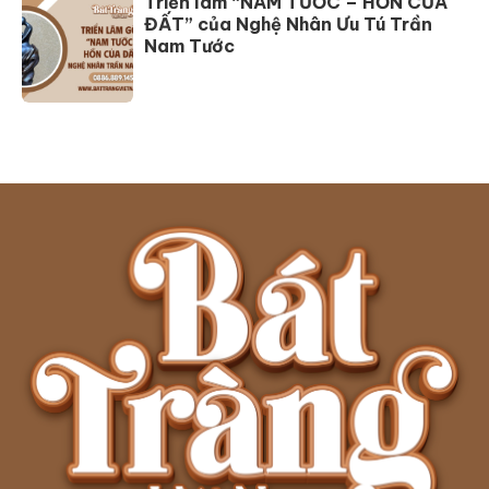
Triển lãm “NAM TƯỚC – HỒN CỦA
ĐẤT” của Nghệ Nhân Ưu Tú Trần
Nam Tước