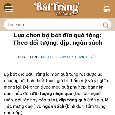
Skip
to
content
Tìm
kiếm:
Lựa chọn bộ bát đĩa quà tặng:
Theo đối tượng, dịp, ngân sách
POSTED ON
THÁNG 12 18, 2024
BY
KHÁNH HUYỀN
Bộ bát đĩa Bát Tràng là món quà tặng rất được ưa
chuộng bởi tính thiết thực, giá trị thẩm mỹ và ý nghĩa
mang lại. Để chọn được mẫu quà phù hợp, bạn nên
cân nhắc đến
đối tượng nhận quà
(bạn bè, người
thân, đối tác hay cấp trên),
dịp tặng quà
(tân gia, lễ
Tết, mừng cưới) và
ngân sách
(bình dân, tầm trung,
cao cấp).