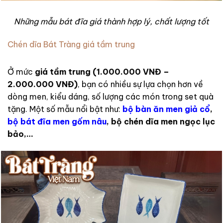
Những mẫu bát đĩa giá thành hợp lý, chất lượng tốt
Chén dĩa Bát Tràng giá tầm trung
Ở mức
giá tầm trung
(1.000.000 VNĐ –
2.000.000 VNĐ)
, bạn có nhiều sự lựa chọn hơn về
dòng men, kiểu dáng, số lượng các món trong set quà
tặng. Một số mẫu nổi bật như:
bộ bàn ăn men giả cổ
,
bộ bát đĩa men gốm nâu
, bộ chén dĩa men ngọc lục
bảo,…