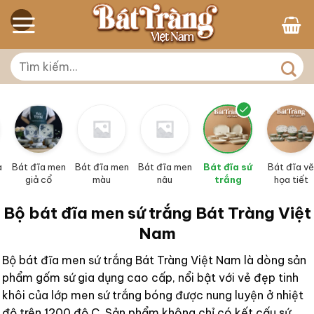
Skip
to
content
Tìm
kiếm:
a
Bát đĩa men
Bát đĩa men
Bát đĩa men
Bát đĩa sứ
Bát đĩa vẽ
giả cổ
màu
nâu
trắng
họa tiết
Bộ bát đĩa men sứ trắng Bát Tràng Việt
Nam
Bộ bát đĩa men sứ trắng Bát Tràng Việt Nam là dòng sản
phẩm gốm sứ gia dụng cao cấp, nổi bật với vẻ đẹp tinh
khôi của lớp men sứ trắng bóng được nung luyện ở nhiệt
độ trên 1200 độ C. Sản phẩm không chỉ có kết cấu sứ