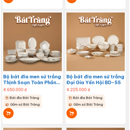
Bộ bát đĩa men sứ trắng
Bộ bát đĩa men sứ trắng
Thịnh Soạn Toàn Phần
Đại Gia Yến Hội BD-55
BD-56
4.650.000
₫
4.225.000
₫
Bát đĩa Bát Tràng
Bát đĩa Bát Tràng
Gốm sứ Bát Tràng
Gốm sứ Bát Tràng