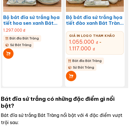
Bộ bát đĩa sứ trắng họa
Bộ bát đĩa sứ trắng họa
tiết hoa sen xanh Bát
tiết đào xanh Bát Tràng
Tràng BĐ-05
BĐ-04
1.297.000
₫
GIÁ IN LOGO THAM KHẢO
Bát đĩa Bát Tràng
1.055.000
-
₫
Sứ Bát Tràng
1.117.000
₫
Bát đĩa Bát Tràng
Sứ Bát Tràng
Bát đĩa sứ trắng có những đặc điểm gì nổi
bật?
Bát đĩa sứ trắng Bát Tràng nổi bật với 4 đặc điểm vượt
trội sau: