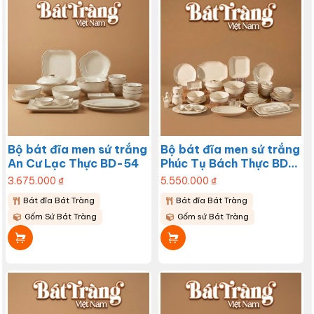
Bộ bát đĩa men sứ trắng
Bộ bát đĩa men sứ trắng
An Cư Lạc Thực BD-54
Phúc Tụ Bách Thực BD-
53
3.675.000
₫
5.550.000
₫
Bát đĩa Bát Tràng
Bát đĩa Bát Tràng
Gốm Sứ Bát Tràng
Gốm sứ Bát Tràng