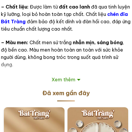
– Chất liệu:
Được làm từ
đất cao lanh
đã qua tinh luyện
kỹ lưỡng, loại bỏ hoàn toàn tạp chất. Chất liệu
chén đĩa
Bát Tràng
đảm bảo độ kết dính và đàn hồi cao, đáp ứng
tiêu chuẩn chất lượng cao nhất.
– Màu men:
Chất men sứ trắng
nhẵn mịn, sáng bóng
,
độ bền cao. Màu men hoàn toàn an toàn với sức khỏe
người dùng, không bong tróc trong suốt quá trình sử
dụng.
– Kiểu dáng:
Đa dạng mẫu mã
tô, bát cơm, đĩa,
Xem thêm
muỗng,…
trong bộ bàn ăn. Đặc biệt là đĩa với nhiều kiểu
Đã xem gần đây
dáng độc đáo như
dáng sao, dáng chiếc lá, dáng
vuông,…
hay
tô chiết yêu, tô sâu, tô nông
.
– Kích thước:
Từng món bát, đĩa đều có nhiều kích
thước lớn, bé khác nhau để lựa chọn. Chẳng hạn như
tô
canh (phi 10cm, 16cm, 18cm, 20cm)
,
đĩa (phi 16cm,