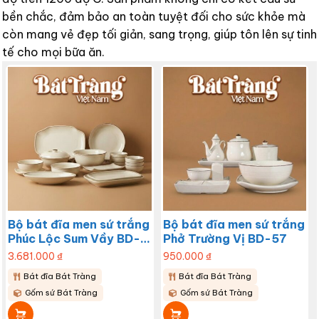
bền chắc, đảm bảo an toàn tuyệt đối cho sức khỏe mà
còn mang vẻ đẹp tối giản, sang trọng, giúp tôn lên sự tinh
tế cho mọi bữa ăn.
Bộ bát đĩa men sứ trắng
Bộ bát đĩa men sứ trắng
Phúc Lộc Sum Vầy BD-
Phở Trường Vị BD-57
58
3.681.000
₫
950.000
₫
Bát đĩa Bát Tràng
Bát đĩa Bát Tràng
Gốm sứ Bát Tràng
Gốm sứ Bát Tràng