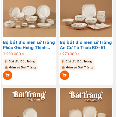
Bộ bát đĩa men sứ trắng
Bộ bát đĩa men sứ trắng
Phúc Gia Hưng Thịnh
An Cư Tứ Thực BD-51
BD-52
3.290.000
₫
1.270.000
₫
Bát đĩa Bát Tràng
Bát đĩa Bát Tràng
Gốm sứ Bát Tràng
Gốm sứ Bát Tràng