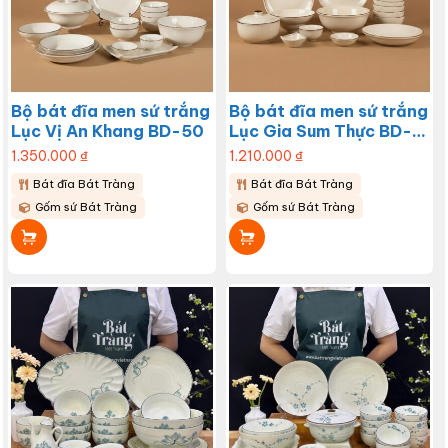
Bộ bát đĩa men sứ trắng
Bộ bát đĩa men sứ trắng
Lục Vị An Khang BD-50
Lục Gia Sum Thực BD-
49
1.350.000
₫
1.210.000
₫
Bát đĩa Bát Tràng
Bát đĩa Bát Tràng
Gốm sứ Bát Tràng
Gốm sứ Bát Tràng