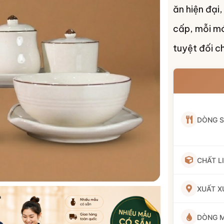
ăn hiện đại
cấp, mỗi m
tuyệt đối c
DÒNG 
CHẤT L
XUẤT X
DÒNG 