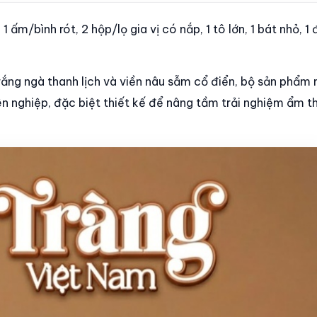
 ấm/bình rót, 2 hộp/lọ gia vị có nắp, 1 tô lớn, 1 bát nhỏ, 1 đ
ắng ngà thanh lịch và viền nâu sẫm cổ điển, bộ sản phẩm
yên nghiệp, đặc biệt thiết kế để nâng tầm trải nghiệm ẩm th