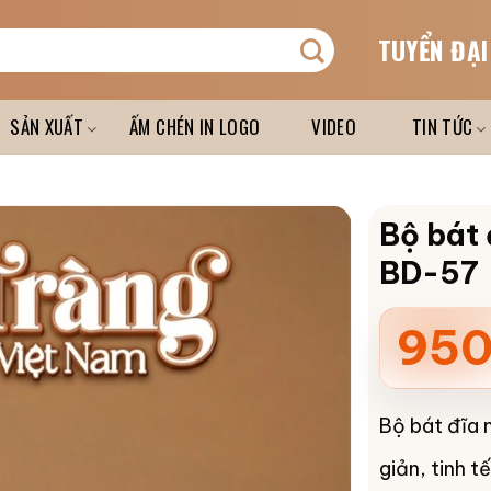
TUYỂN ĐẠI
SẢN XUẤT
ẤM CHÉN IN LOGO
VIDEO
TIN TỨC
Bộ bát 
BD-57
950
Bộ bát đĩa 
giản, tinh t