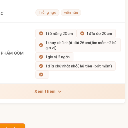
Trắng ngà
viền nâu
ẮC
1 tô nông 20cm
1 đĩa ảo 20cm
1 khay chữ nhật dài 26cm(ấm mắm-2 hũ
gia vị)
N PHẨM GỒM
1 gia vị 2 ngăn
1 đĩa chữ nhật nhỏ( hũ tiêu-bát mắm)
Xem thêm
n sứ trắng Phở Trường Vị BD-57 số lượng