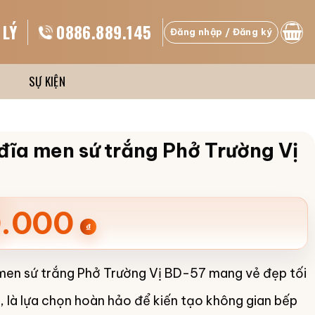
 LÝ
0886.889.145
Đăng nhập / Đăng ký
SỰ KIỆN
đĩa men sứ trắng Phở Trường Vị
.000
₫
men sứ trắng Phở Trường Vị BD-57 mang vẻ đẹp tối
ế, là lựa chọn hoàn hảo để kiến tạo không gian bếp