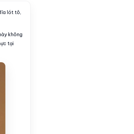
ĩa lót tô,
 này không
ực tại