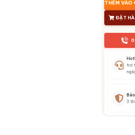
THÊM VÀO 
ĐẶT H
0
Hot
trợ 
ngà
Bảo
3 t