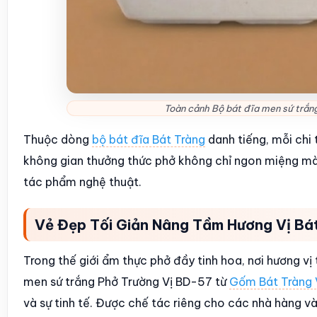
Toàn cảnh Bộ bát đĩa men sứ trắng 
Thuộc dòng
bộ bát đĩa Bát Tràng
danh tiếng, mỗi chi 
không gian thưởng thức phở không chỉ ngon miệng mà
tác phẩm nghệ thuật.
Vẻ Đẹp Tối Giản Nâng Tầm Hương Vị Bá
Trong thế giới ẩm thực phở đầy tinh hoa, nơi hương v
men sứ trắng Phở Trường Vị BD-57 từ
Gốm Bát Tràng 
và sự tinh tế. Được chế tác riêng cho các nhà hàng 