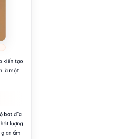
p kiến tạo
n là một
ộ bát đĩa
chất lượng
g gian ẩm