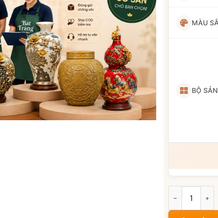
MÀU S
BỘ SẢ
Bộ bát đĩa me