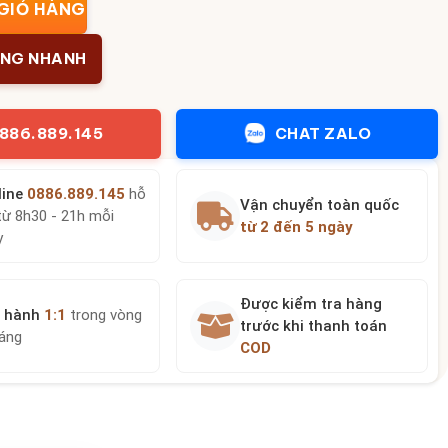
GIỎ HÀNG
ÀNG NHANH
886.889.145
CHAT ZALO
line
0886.889.145
hỗ
Vận chuyển toàn quốc
từ 8h30 - 21h mỗi
từ 2 đến 5 ngày
y
Được kiểm tra hàng
 hành
1:1
trong vòng
trước khi thanh toán
háng
COD