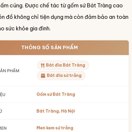
, ấm cúng. Được chế tác từ gốm sứ Bát Tràng cao
ón đồ không chỉ tiện dụng mà còn đảm bảo an toàn
ho sức khỏe gia đình.
THÔNG SỐ SẢN PHẨM
Bát đĩa Bát Tràng
SẢN PHẨM
Bát đĩa sứ trắng
Gốm sứ Bát Tràng
IỆU
Bát Tràng, Hà Nội
Ứ
Men kem sứ trắng
MEN