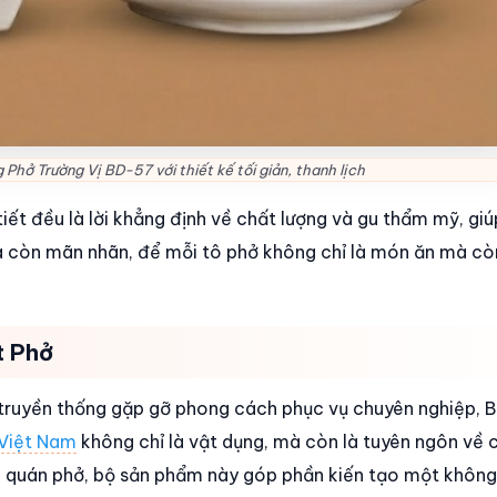
Phở Trường Vị BD-57 với thiết kế tối giản, thanh lịch
tiết đều là lời khẳng định về chất lượng và gu thẩm mỹ, giú
 còn mãn nhãn, để mỗi tô phở không chỉ là món ăn mà cò
t Phở
ị truyền thống gặp gỡ phong cách phục vụ chuyên nghiệp, B
Việt Nam
không chỉ là vật dụng, mà còn là tuyên ngôn về 
và quán phở, bộ sản phẩm này góp phần kiến tạo một khôn