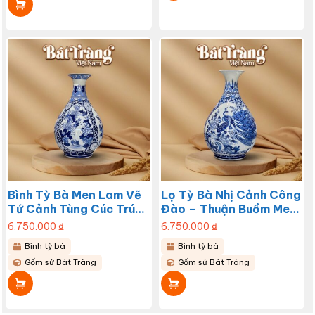
Bình Tỳ Bà Men Lam Vẽ
Lọ Tỳ Bà Nhị Cảnh Công
Tứ Cảnh Tùng Cúc Trúc
Đào – Thuận Buồm Men
Mai Bát Tràng BT-
Lam Bát Tràng BT-
6.750.000
₫
6.750.000
₫
LTB02
LTB01
Bình tỳ bà
Bình tỳ bà
Gốm sứ Bát Tràng
Gốm sứ Bát Tràng