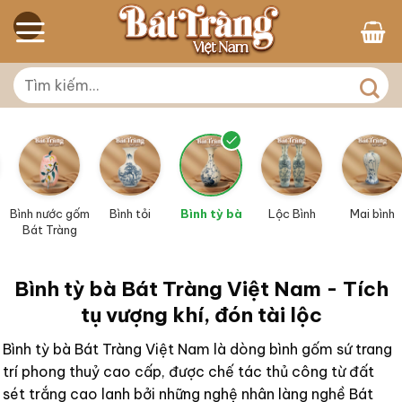
Skip
to
content
Tìm
kiếm:
Bình nước gốm
Bình tỏi
Bình tỳ bà
Lộc Bình
Mai bình
Bát Tràng
Bình tỳ bà Bát Tràng Việt Nam - Tích
tụ vượng khí, đón tài lộc
Bình tỳ bà Bát Tràng Việt Nam là dòng bình gốm sứ trang
trí phong thuỷ cao cấp, được chế tác thủ công từ đất
sét trắng cao lanh bởi những nghệ nhân làng nghề Bát