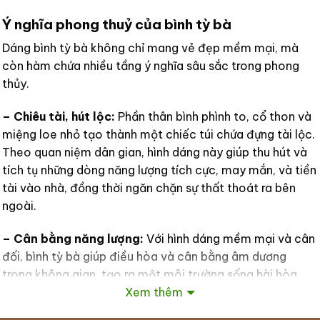
Ý nghĩa phong thuỷ của bình tỳ bà
Dáng bình tỳ bà không chỉ mang vẻ đẹp mềm mại, mà
còn hàm chứa nhiều tầng ý nghĩa sâu sắc trong phong
thủy.
– Chiêu tài, hút lộc:
Phần thân bình phình to, cổ thon và
miệng loe nhỏ tạo thành một chiếc túi chứa đựng tài lộc.
Theo quan niệm dân gian, hình dáng này giúp thu hút và
tích tụ những dòng năng lượng tích cực, may mắn, và tiền
tài vào nhà, đồng thời ngăn chặn sự thất thoát ra bên
ngoài.
– Cân bằng năng lượng:
Với hình dáng mềm mại và cân
đối, bình tỳ bà giúp điều hòa và cân bằng âm dương
trong không gian, tạo ra một môi trường sống hài hòa,
Xem thêm
yên bình, từ đó giúp các thành viên trong gia đình luôn
cảm thấy thư thái.