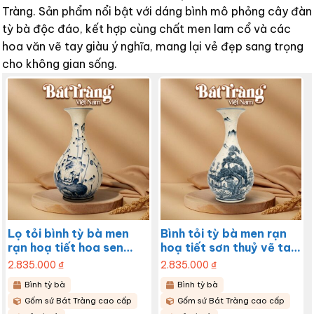
Tràng. Sản phẩm nổi bật với dáng bình mô phỏng cây đàn
tỳ bà độc đáo, kết hợp cùng chất men lam cổ và các
hoa văn vẽ tay giàu ý nghĩa, mang lại vẻ đẹp sang trọng
cho không gian sống.
Lọ tỏi bình tỳ bà men
Bình tỏi tỳ bà men rạn
rạn hoạ tiết hoa sen
hoạ tiết sơn thuỷ vẽ tay
BT-LTB06
cao 58cm BT-LTB05
2.835.000
₫
2.835.000
₫
Bình tỳ bà
Bình tỳ bà
Gốm sứ Bát Tràng cao cấp
Gốm sứ Bát Tràng cao cấp