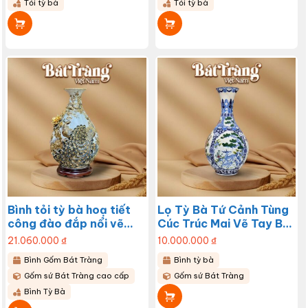
Tỏi tỳ bà
Tỏi tỳ bà
Bình tỏi tỳ bà hoạ tiết
Lọ Tỳ Bà Tứ Cảnh Tùng
công đào đắp nổi vẽ
Cúc Trúc Mai Vẽ Tay Bát
vàng 24k BT-LTB04
Tràng BT-LTB03
21.060.000
₫
10.000.000
₫
Bình Gốm Bát Tràng
Bình tỳ bà
Gốm sứ Bát Tràng cao cấp
Gốm sứ Bát Tràng
Bình Tỳ Bà