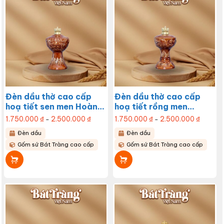
Đèn dầu thờ cao cấp
Đèn dầu thờ cao cấp
hoạ tiết sen men Hoàng
hoạ tiết rồng men
Thổ BT-ĐT130
Hoàng Thổ BT-ĐT129
1.750.000
₫
2.500.000
₫
Khoảng
1.750.000
₫
2.500.000
₫
Khoảng
–
–
giá:
giá:
từ
từ
Sản
Sản
Đèn dầu
Đèn dầu
1.750.000 ₫
1.750.00
đến
đến
phẩm
phẩm
Gốm sứ Bát Tràng cao cấp
Gốm sứ Bát Tràng cao cấp
2.500.000 ₫
2.500.0
này
này
có
có
nhiều
nhiều
biến
biến
thể.
thể.
Các
Các
tùy
tùy
chọn
chọn
có
có