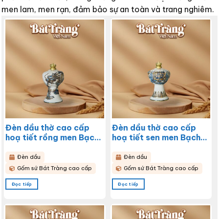
men lam, men rạn, đảm bảo sự an toàn và trang nghiêm.
Đèn dầu thờ cao cấp
Đèn dầu thờ cao cấp
hoạ tiết rồng men Bạch
hoạ tiết sen men Bạch
Ngọc Hoàng Kim BT-
Ngọc Hoàng Kim BT-
ĐT162
ĐT163
Đèn dầu
Đèn dầu
Gốm sứ Bát Tràng cao cấp
Gốm sứ Bát Tràng cao cấp
Đọc tiếp
Đọc tiếp