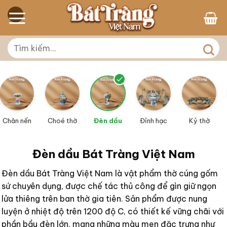
Skip
to
content
Tìm
kiếm:
Chân nến
Choé thờ
Đèn dầu
Đỉnh hạc
Kỷ thờ
Đèn dầu Bát Tràng Việt Nam
Đèn dầu Bát Tràng Việt Nam là vật phẩm thờ cúng gốm
sứ chuyên dụng, được chế tác thủ công để gìn giữ ngọn
lửa thiêng trên ban thờ gia tiên. Sản phẩm được nung
luyện ở nhiệt độ trên 1200 độ C, có thiết kế vững chãi với
phần bầu đèn lớn, mang những màu men đặc trưng như