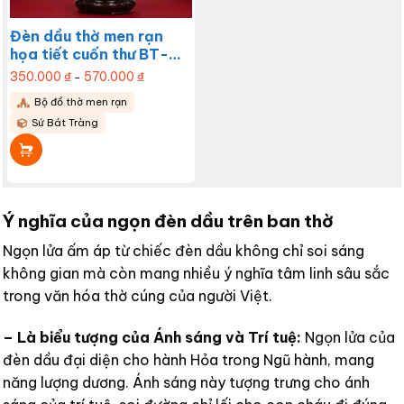
phẩm
Đèn dầu thờ men rạn
họa tiết cuốn thư BT-
ĐT10
350.000
₫
570.000
₫
Khoảng
–
giá:
từ
Sản
Bộ đồ thờ men rạn
350.000 ₫
đến
phẩm
Sứ Bát Tràng
570.000 ₫
này
có
nhiều
biến
thể.
Các
Ý nghĩa của ngọn đèn dầu trên ban thờ
tùy
chọn
Ngọn lửa ấm áp từ chiếc đèn dầu không chỉ soi sáng
có
thể
không gian mà còn mang nhiều ý nghĩa tâm linh sâu sắc
được
trong văn hóa thờ cúng của người Việt.
chọn
trên
trang
– Là biểu tượng của Ánh sáng và Trí tuệ:
Ngọn lửa của
sản
đèn dầu đại diện cho hành Hỏa trong Ngũ hành, mang
phẩm
năng lượng dương. Ánh sáng này tượng trưng cho ánh