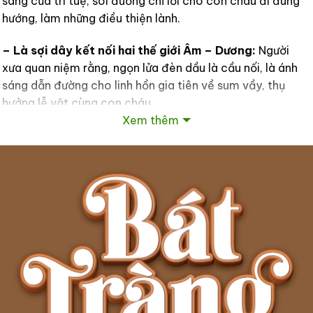
sáng của trí tuệ, soi đường chỉ lối cho con cháu đi đúng
hướng, làm những điều thiện lành.
– Là sợi dây kết nối hai thế giới Âm – Dương:
Người
xưa quan niệm rằng, ngọn lửa đèn dầu là cầu nối, là ánh
sáng dẫn đường cho linh hồn gia tiên về sum vầy, thụ
hưởng lễ vật cùng con cháu.
Xem thêm
– Tượng trưng cho sự “Giữ lửa” và gìn giữ gia đạo:
Hình ảnh ngọn đèn luôn được thắp sáng trên ban thờ còn
mang ý nghĩa về sự kế thừa, gìn giữ những giá trị truyền
thống, giúp cho gia đạo luôn ấm cúng, hòa thuận và tiếp
nối qua các thế hệ.
Tại sao nên chọn đèn dầu gốm sứ Bát Tràng?
Khi lựa chọn đèn dầu, nhiều gia đình ưu tiên chất liệu gốm
sứ Bát Tràng bởi những ưu điểm vượt trội về cả độ an
toàn và thẩm mỹ.