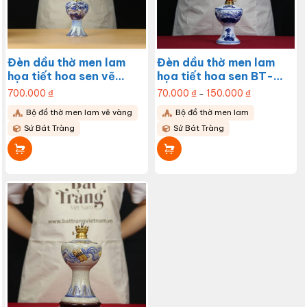
trên
trên
trang
trang
sản
sản
phẩm
phẩm
Đèn dầu thờ men lam
Đèn dầu thờ men lam
họa tiết hoa sen vẽ
họa tiết hoa sen BT-
vàng BT-ĐT90
ĐT54
700.000
₫
70.000
₫
150.000
₫
Khoảng
–
giá:
từ
Sản
Bộ đồ thờ men lam vẽ vàng
Bộ đồ thờ men lam
70.000 ₫
đến
phẩm
Sứ Bát Tràng
Sứ Bát Tràng
150.000 ₫
này
có
nhiều
biến
thể.
Các
tùy
chọn
có
thể
được
chọn
trên
trang
sản