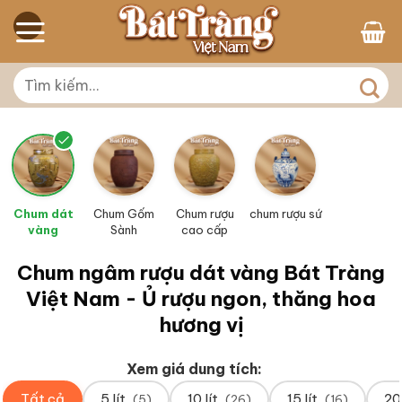
Skip
to
content
Tìm
kiếm:
Chum dát
Chum Gốm
Chum rượu
chum rượu sứ
vàng
Sành
cao cấp
Chum ngâm rượu dát vàng Bát Tràng
Việt Nam - Ủ rượu ngon, thăng hoa
hương vị
Xem giá dung tích:
Tất cả
5 lít
10 lít
15 lít
20 
(5)
(26)
(16)