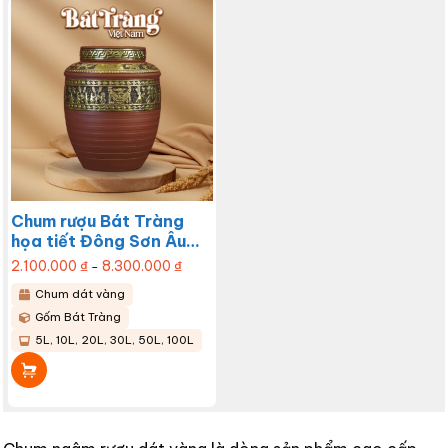
Các
Các
tùy
tùy
chọn
chọn
có
có
thể
thể
được
được
chọn
chọn
trên
trên
trang
trang
sản
sản
phẩm
phẩm
Chum rượu Bát Tràng
họa tiết Đông Sơn Âu
Lạc khắc nổi dát vàng
2.100.000
₫
8.300.000
₫
Khoảng
–
giá:
BT-CR06
từ
Chum dát vàng
2.100.000 ₫
Sản
đến
Gốm Bát Tràng
8.300.000 ₫
phẩm
này
5L, 10L, 20L, 30L, 50L, 100L
có
nhiều
biến
thể.
Các
tùy