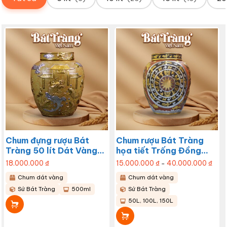
Chum đựng rượu Bát
Chum rượu Bát Tràng
Tràng 50 lít Dát Vàng
họa tiết Trống Đồng
Dát Bạc – Họa Tiết “Kim
khắc nổi dát vàng BT-
18.000.000
₫
15.000.000
₫
40.000.000
₫
Khoả
–
giá:
Ngư Vượt Vũ Môn” đắp
CR09
từ
Chum dát vàng
Chum dát vàng
15.0
nổi BT-CR34
Sản
đến
Sứ Bát Tràng
500ml
Sứ Bát Tràng
40.0
phẩm
này
50L, 100L, 150L
có
nhiều
biến