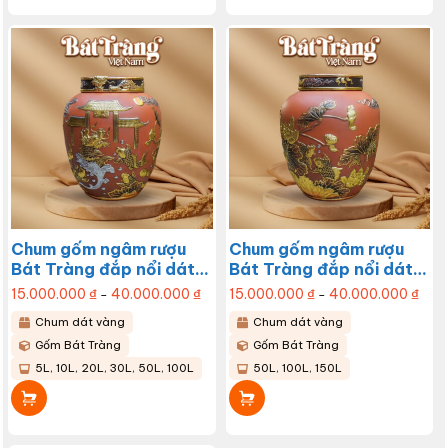
thể.
Các
tùy
chọn
có
thể
được
chọn
trên
trang
sản
phẩm
Chum gốm ngâm rượu
Chum gốm ngâm rượu
Bát Tràng đắp nổi dát
Bát Tràng đắp nổi dát
vàng cá chép hóa rồng
vàng sen chép BT-
15.000.000
₫
40.000.000
₫
Khoảng
15.000.000
₫
40.000.000
₫
Khoả
–
–
giá:
giá:
BT-CR08
CR07
từ
từ
Chum dát vàng
Chum dát vàng
15.000.000 ₫
15.0
Sản
Sản
đến
đến
Gốm Bát Tràng
Gốm Bát Tràng
40.000.000 ₫
40.0
phẩm
phẩm
này
này
5L, 10L, 20L, 30L, 50L, 100L
50L, 100L, 150L
có
có
nhiều
nhiều
biến
biến
thể.
thể.