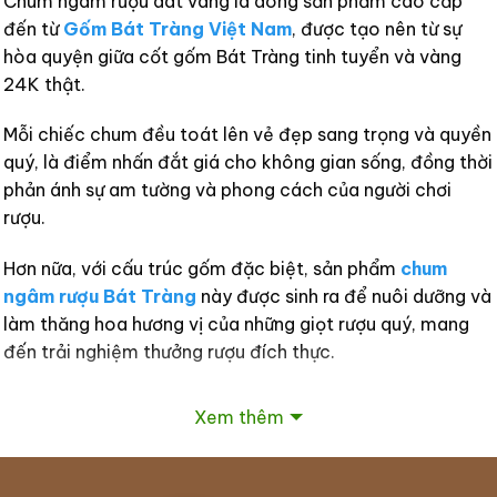
Chum ngâm rượu dát vàng là dòng sản phẩm cao cấp
chọn
đến từ
Gốm Bát Tràng Việt Nam
, được tạo nên từ sự
có
thể
hòa quyện giữa cốt gốm Bát Tràng tinh tuyển và vàng
được
24K thật.
chọn
trên
trang
Mỗi chiếc chum đều toát lên vẻ đẹp sang trọng và quyền
sản
quý, là điểm nhấn đắt giá cho không gian sống, đồng thời
phẩm
phản ánh sự am tường và phong cách của người chơi
rượu.
Hơn nữa, với cấu trúc gốm đặc biệt, sản phẩm
chum
ngâm rượu Bát Tràng
này được sinh ra để nuôi dưỡng và
làm thăng hoa hương vị của những giọt rượu quý, mang
đến trải nghiệm thưởng rượu đích thực.
Tại sao nên chọn chum ngâm rượu dát vàng
Xem thêm
Bát Tràng?
Có 3 lý do thuyết phục để các quý ông sành rượu lựa
chọn sản phẩm độc đáo này cho bộ sưu tập của mình: