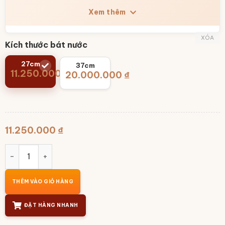
Xem thêm
XÓA
Kích thước bát nước
27cm
37cm
11.250.000
₫
20.000.000
₫
11.250.000
₫
Bát nước thả hoa Bát Tràng hoa hồng phú quý vẽ vàng BT
THÊM VÀO GIỎ HÀNG
ĐẶT HÀNG NHANH