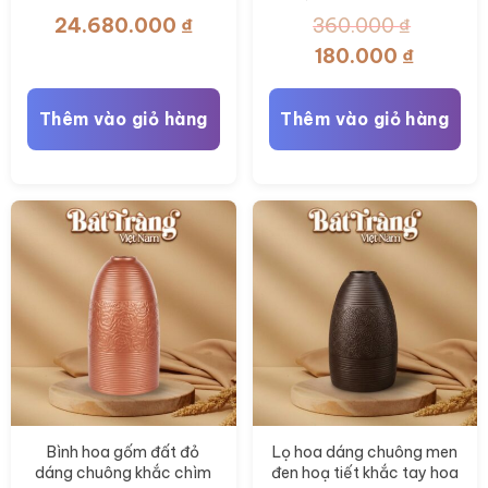
BT-LN19
LHS08
24.680.000
₫
360.000
₫
Giá
Giá
180.000
₫
gốc
hiện
là:
tại
Thêm vào giỏ hàng
Thêm vào giỏ hàng
360.000 ₫.
là:
180.000 
Bình hoa gốm đất đỏ
Lọ hoa dáng chuông men
dáng chuông khắc chìm
đen hoạ tiết khắc tay hoa