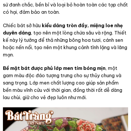
sứ đanh chắc, bền bỉ và loại bỏ hoàn toàn các tạp chất
có hại, đảm bảo an toàn.
Chiếc bát sở hữu
kiểu dáng tròn đầy, miệng loe nhẹ
duyên dáng
, tạo nên một lòng chứa sâu và rộng. Thiết
kế này lý tưởng để thả những bông hoa tươi, cánh sen
hoặc nến nổi, tạo nên một khung cảnh tĩnh lặng và lãng
mạn.
Bề mặt bát được phủ lớp men tím bóng mịn
, một
gam màu độc đáo tượng trưng cho sự thủy chung và
sang trọng. Lớp men chất lượng cao giúp sản phẩm
bền màu vĩnh cửu với thời gian, đồng thời rất dễ dàng
lau chùi, giữ cho vẻ đẹp luôn như mới.