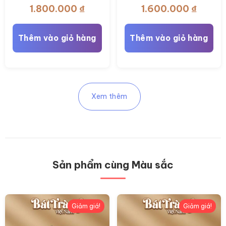
hoa hồng vân ngang BT-
nhí Bát Tràng BT_LH102
1.800.000
₫
1.600.000
₫
LH96
Thêm vào giỏ hàng
Thêm vào giỏ hàng
Xem thêm
Sản phẩm cùng Màu sắc
Giảm giá!
Giảm giá!