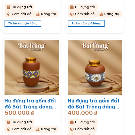
trắng BT-HĐT13
BT-HĐT12
Hũ đựng trà
Hũ đựng trà
Gốm đất đỏ
Dáng trụ
Gốm đất đỏ
Dáng trụ
Thêm vào giỏ hàng
Thêm vào giỏ hàng
Hũ đựng trà gốm đất
Hũ đựng trà gốm đất
đỏ Bát Tràng dáng
đỏ Bát Tràng dáng
500.000
₫
400.000
₫
bầu hoạ tiết thổ cẩm
bầu hoạ tiết hoa cúc
BT-HĐT11
hoạ mi trắng BT-
Hũ đựng trà
Hũ đựng trà
HĐT10
Gốm đất đỏ
Dáng trụ
Gốm đất đỏ