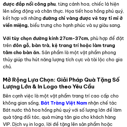
được đắp nổi công phu
, từng cánh hoa, chiếc lá hiện
lên sống động và chân thực. Họa tiết hoa hồng phú quý,
kết hợp với những
đường chỉ vàng được vẽ tay tỉ mỉ ở
viền miệng,
biểu trưng cho hạnh phúc và sự giàu sang.
Với tùy chọn đường kính 27cm-37cm,
phù hợp để đặt
trên
đôn gỗ, bàn trà, kệ trang trí hoặc làm trung
tâm cho bàn ăn.
Sản phẩm là một vật phẩm phong
thủy giúp thu hút năng lượng tích cực và tài lộc cho gia
chủ.
Mở Rộng Lựa Chọn: Giải Pháp Quà Tặng Số
Lượng Lớn & In Logo theo Yêu Cầu
Bên cạnh việc là một vật phẩm trang trí cao cấp cho
không gian sống,
Bát Tràng Việt Nam
nhận chế tác
Bát nước thả hoa hồng phú quý với số lượng lớn để làm
quà tặng đối tác, quà mừng tân gia cho khách hàng
VIP. Dịch vụ in logo, lời đề tặng lên sản phẩm hoặc