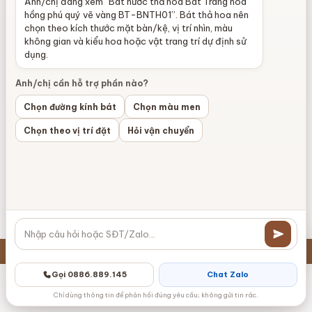
Anh/chị đang xem “Bát nước thả hoa Bát Tràng hoa
hồng phú quý vẽ vàng BT-BNTH01”. Bát thả hoa nên
chọn theo kích thước mặt bàn/kệ, vị trí nhìn, màu
không gian và kiểu hoa hoặc vật trang trí dự định sử
dụng.
Anh/chị cần hỗ trợ phần nào?
Chọn đường kính bát
Chọn màu men
Chọn theo vị trí đặt
Hỏi vận chuyển
Gọi 0886.889.145
Chat Zalo
Danh mục
Zalo
Gọi điện
Messenger
Giỏ hàng
Chỉ dùng thông tin để phản hồi đúng yêu cầu; không gửi tin rác.