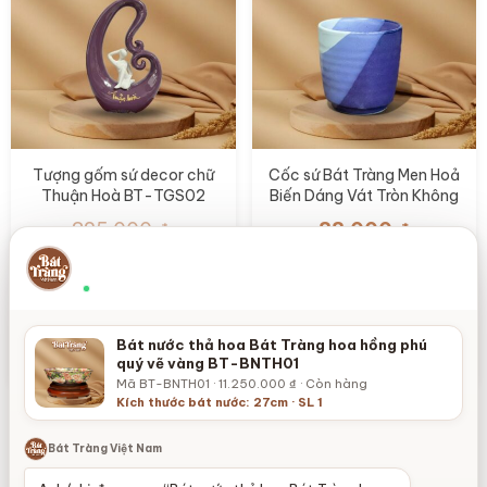
Tượng gốm sứ decor chữ
Cốc sứ Bát Tràng Men Hoả
Thuận Hoà BT-TGS02
Biến Dáng Vát Tròn Không
Quai BT-LS29
325.000
₫
88.000
₫
Chọn bát thả hoa theo vị trí đặt
Giá
Giá
165.000
₫
×
Theo đường kính, màu men và không gian
gốc
hiện
Thường phản hồi nhanh
là:
tại
Thêm vào giỏ hàng
Thêm vào giỏ hàng
325.000 ₫.
là:
Bát nước thả hoa Bát Tràng hoa hồng phú
165.000 ₫.
quý vẽ vàng BT-BNTH01
Mã BT-BNTH01 · 11.250.000 ₫ · Còn hàng
Kích thước bát nước: 27cm · SL 1
Xem thêm
Bát Tràng Việt Nam