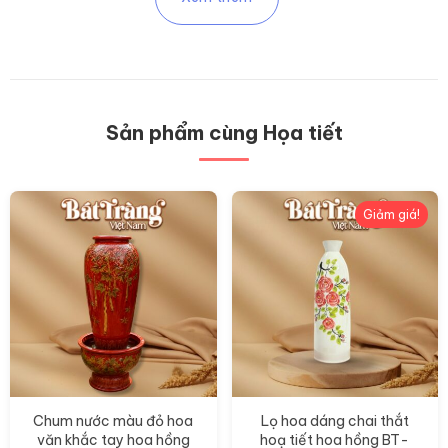
có
có
nhiều
nhiều
biến
biến
thể.
thể.
Các
Các
Sản phẩm cùng Họa tiết
tùy
tùy
chọn
chọn
có
có
thể
thể
Giảm giá!
được
được
chọn
chọn
trên
trên
trang
trang
sản
sản
phẩm
phẩm
Chum nước màu đỏ hoa
Lọ hoa dáng chai thắt
văn khắc tay hoa hồng
hoạ tiết hoa hồng BT-