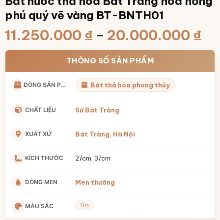
Bát nước thả hoa Bát Tràng hoa hồng
phú quý vẽ vàng BT-BNTH01
Kh
11.250.000
₫
–
20.000.000
₫
gi
từ
THÔNG SỐ SẢN PHẨM
11
DÒNG SẢN PHẨM
Bát thả hoa phong thủy
đế
20
CHẤT LIỆU
Sứ Bát Tràng
XUẤT XỨ
Bát Tràng, Hà Nội
KÍCH THƯỚC
27cm, 37cm
DÒNG MEN
Men thường
Tím
MÀU SẮC