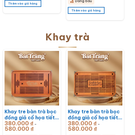
Dáng bầu
Thêm vào giỏ hàng
Thêm vào giỏ hàng
Khay trà
Khay tre bàn trà bọc
Khay tre bàn trà bọc
đồng giả cổ họa tiết
đồng giả cổ họa tiết
380.000
₫
380.000
₫
Rồng Phú Quý
Mã Đáo Thành Công
–
–
580.000
₫
Khoảng
580.000
₫
Khoảng
51x33x6cm BT-
43x28x6cm BT-
giá:
giá:
từ
từ