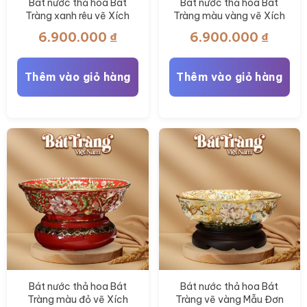
Bát nước thả hoa Bát
Bát nước thả hoa Bát
Tràng xanh rêu vẽ Xích
Tràng màu vàng vẽ Xích
Đơn Vinh Hoa BT-BNTH10
Đơn Vinh Hoa BT-
6.900.000
₫
6.900.000
₫
BNTH09
Thêm vào giỏ hàng
Thêm vào giỏ hàng
Bát nước thả hoa Bát
Bát nước thả hoa Bát
Tràng màu đỏ vẽ Xích
Tràng vẽ vàng Mẫu Đơn