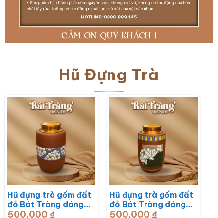
Hũ Đựng Trà
Hũ đựng trà gốm đất
Hũ đựng trà gốm đất
đỏ Bát Tràng dáng
đỏ Bát Tràng dáng
500.000
₫
500.000
₫
trụ hoạ tiết hoa mai
trụ hoạ tiết hoa sen