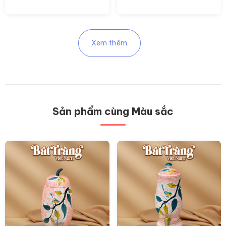
450.000 ₫.
phẩm
Xem thêm
Sản phẩm cùng Màu sắc