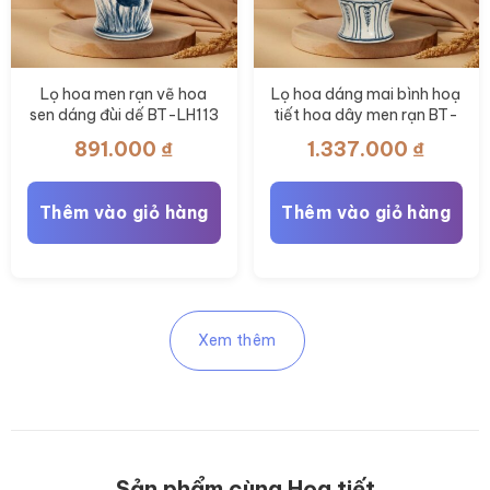
Lọ hoa men rạn vẽ hoa
Lọ hoa dáng mai bình hoạ
sen dáng đùi dế BT-LH113
tiết hoa dây men rạn BT-
LH109
891.000
₫
1.337.000
₫
Thêm vào giỏ hàng
Thêm vào giỏ hàng
Xem thêm
Sản phẩm cùng Họa tiết