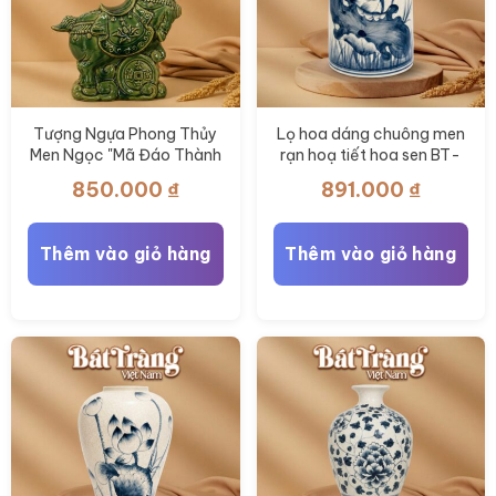
trang
sản
phẩm
Tượng Ngựa Phong Thủy
Lọ hoa dáng chuông men
Men Ngọc "Mã Đáo Thành
rạn hoạ tiết hoa sen BT-
Công" BT-TLV08
LH112
850.000
₫
891.000
₫
Thêm vào giỏ hàng
Thêm vào giỏ hàng