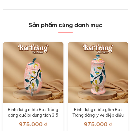
có
nhiều
biến
thể.
Các
Sản phẩm cùng danh mục
tùy
chọn
có
thể
được
chọn
trên
trang
sản
phẩm
Bình đựng nước Bát Tràng
Bình đựng nước gốm Bát
dáng quả bí dung tích 3,5
Tràng dáng ly vẽ diệp điểu
lít vẽ diệp điểu BT-BN15
dung tích 3 lít BT-BN14
975.000
₫
975.000
₫