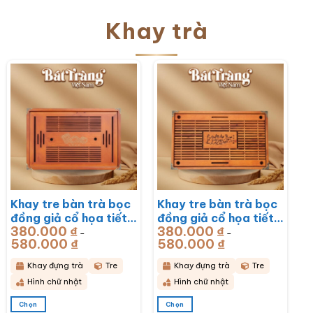
Khay trà
Khay tre bàn trà bọc
Khay tre bàn trà bọc
đồng giả cổ họa tiết
đồng giả cổ họa tiết
380.000
₫
380.000
₫
Rồng Phú Quý
Mã Đáo Thành Công
–
–
580.000
₫
Khoảng
580.000
₫
Khoảng
51x33x6cm BT-
43x28x6cm BT-
giá:
giá:
từ
từ
KDT17
KDT16
380.000 ₫
380.000 ₫
Khay đựng trà
Tre
Khay đựng trà
Tre
đến
đến
580.000 ₫
580.000 ₫
Hình chữ nhật
Hình chữ nhật
Chọn
Chọn