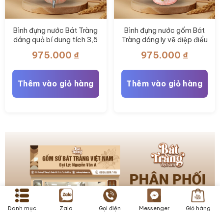
Bình đựng nước Bát Tràng
Bình đựng nước gốm Bát
dáng quả bí dung tích 3,5
Tràng dáng ly vẽ diệp điểu
lít vẽ diệp điểu BT-BN15
dung tích 3 lít BT-BN14
975.000
₫
975.000
₫
Thêm vào giỏ hàng
Thêm vào giỏ hàng
Danh mục
Zalo
Gọi điện
Messenger
Giỏ hàng