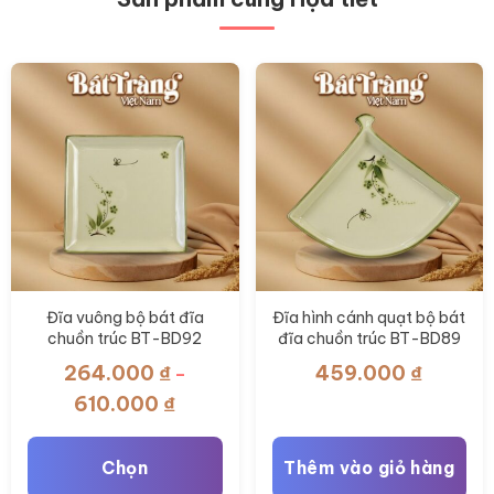
Đĩa vuông bộ bát đĩa
Đĩa hình cánh quạt bộ bát
chuồn trúc BT-BD92
đĩa chuồn trúc BT-BD89
264.000
₫
459.000
₫
–
Khoảng
610.000
₫
giá:
từ
Chọn
Thêm vào giỏ hàng
264.000 ₫