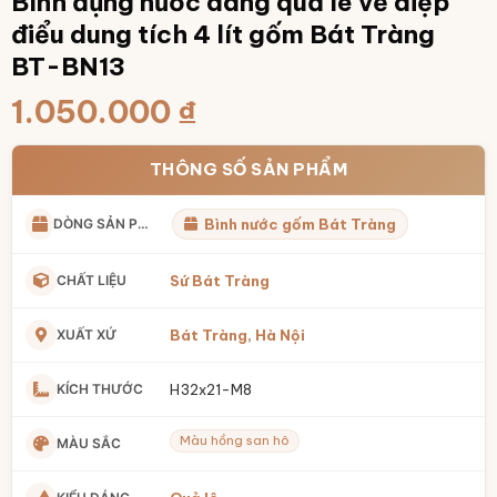
Bình đựng nước dáng quả lê vẽ diệp
điểu dung tích 4 lít gốm Bát Tràng
BT-BN13
1.050.000
₫
THÔNG SỐ SẢN PHẨM
DÒNG SẢN PHẨM
Bình nước gốm Bát Tràng
CHẤT LIỆU
Sứ Bát Tràng
XUẤT XỨ
Bát Tràng, Hà Nội
KÍCH THƯỚC
H32x21-M8
Màu hồng san hô
MÀU SẮC