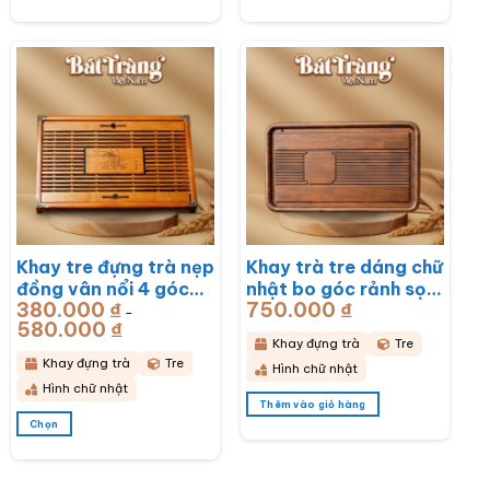
Sản
Sản
phẩm
phẩm
này
này
có
có
nhiều
nhiều
biến
biến
thể.
thể.
Các
Các
tùy
tùy
chọn
chọn
có
có
thể
thể
được
được
chọn
chọn
Khay tre đựng trà nẹp
Khay trà tre dáng chữ
trên
trên
đồng vân nổi 4 góc
nhật bo góc rảnh sọc
trang
trang
sản
sản
380.000
₫
750.000
₫
khắc hoa lan
50x28x3cm BT-
–
phẩm
phẩm
580.000
₫
Khoảng
43x28x6cm BT-
KDT14
giá:
Khay đựng trà
Tre
từ
KDT15
380.000 ₫
Khay đựng trà
Tre
Hình chữ nhật
đến
580.000 ₫
Hình chữ nhật
Thêm vào giỏ hàng
Chọn
Sản
phẩm
này