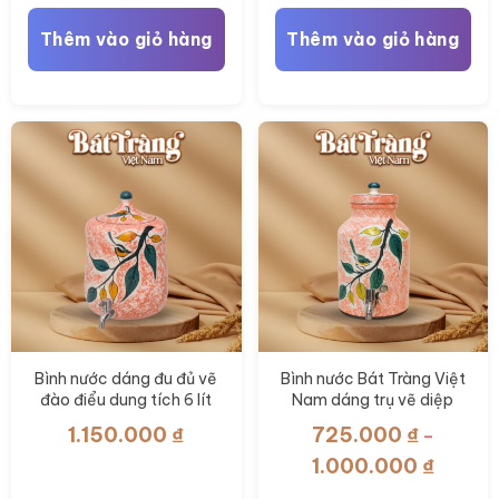
Thêm vào giỏ hàng
Thêm vào giỏ hàng
Bình nước dáng đu đủ vẽ
Bình nước Bát Tràng Việt
đào điểu dung tích 6 lít
Nam dáng trụ vẽ diệp
Bát Tràng Việt Nam BT-
điểu BT-BN11
1.150.000
₫
725.000
₫
–
BN12
Khoảng
1.000.000
₫
giá: