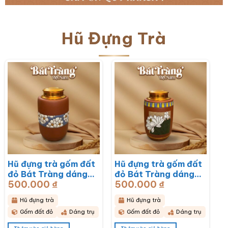
Hũ Đựng Trà
Hũ đựng trà gốm đất
Hũ đựng trà gốm đất
đỏ Bát Tràng dáng
đỏ Bát Tràng dáng
500.000
₫
500.000
₫
trụ hoạ tiết hoa mai
trụ hoạ tiết hoa sen
trắng BT-HĐT13
BT-HĐT12
Hũ đựng trà
Hũ đựng trà
Gốm đất đỏ
Dáng trụ
Gốm đất đỏ
Dáng trụ