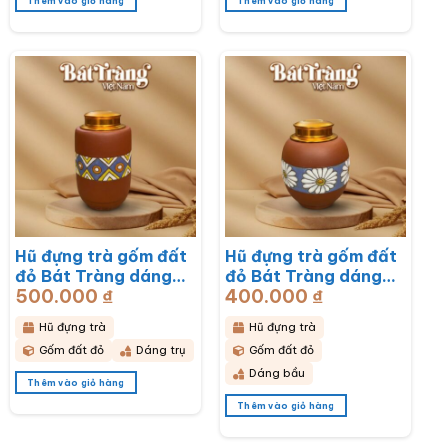
Thêm vào giỏ hàng
Thêm vào giỏ hàng
Hũ đựng trà gốm đất
Hũ đựng trà gốm đất
đỏ Bát Tràng dáng
đỏ Bát Tràng dáng
500.000
₫
400.000
₫
bầu hoạ tiết thổ cẩm
bầu hoạ tiết hoa cúc
BT-HĐT11
hoạ mi trắng BT-
Hũ đựng trà
Hũ đựng trà
HĐT10
Gốm đất đỏ
Dáng trụ
Gốm đất đỏ
Dáng bầu
Thêm vào giỏ hàng
Thêm vào giỏ hàng