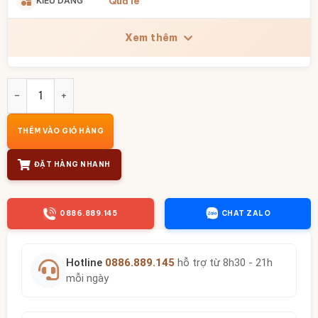
KIỂU DÁNG
Quả lê
Xem thêm
Bình đựng nước dáng quả lê vẽ diệp điểu dung tích 4 lít gố
THÊM VÀO GIỎ HÀNG
ĐẶT HÀNG NHANH
0886.889.145
CHAT ZALO
Hotline
0886.889.145
hỗ trợ từ 8h30 - 21h
mỗi ngày