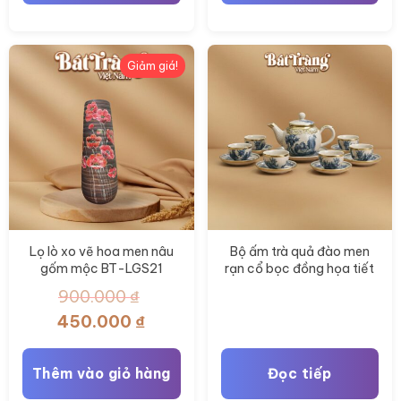
đến
Sản
610.000 ₫
phẩm
Giảm giá!
này
có
nhiều
biến
thể.
Các
tùy
chọn
có
Lọ lò xo vẽ hoa men nâu
Bộ ấm trà quả đào men
gốm mộc BT-LGS21
rạn cổ bọc đồng họa tiết
thể
men lam BT-AC87
900.000
₫
được
chọn
Giá
Giá
450.000
₫
gốc
hiện
trên
là:
tại
trang
Thêm vào giỏ hàng
Đọc tiếp
900.000 ₫.
là:
sản