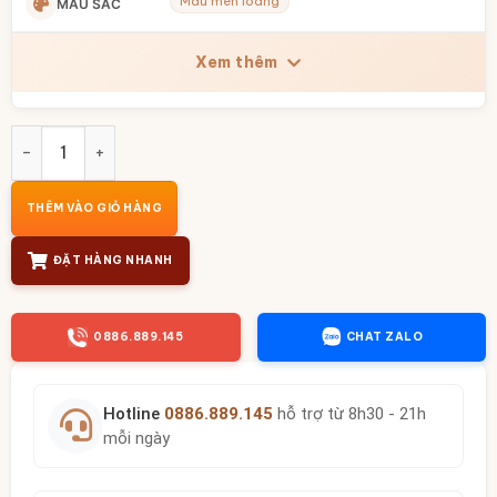
Màu men loang
MÀU SẮC
Xem thêm
Hồ lô Bát Tràng Việt Nam Kim Ngư Phú Quý màu men loang 
THÊM VÀO GIỎ HÀNG
ĐẶT HÀNG NHANH
0886.889.145
CHAT ZALO
Hotline
0886.889.145
hỗ trợ từ 8h30 - 21h
mỗi ngày