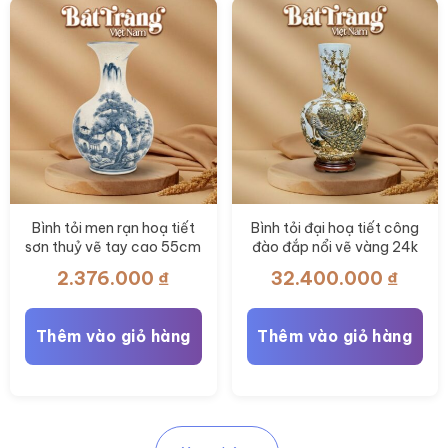
Bình tỏi men rạn hoạ tiết
Bình tỏi đại hoạ tiết công
sơn thuỷ vẽ tay cao 55cm
đào đắp nổi vẽ vàng 24k
BT-TB15
BT-TB14
2.376.000
₫
32.400.000
₫
Thêm vào giỏ hàng
Thêm vào giỏ hàng