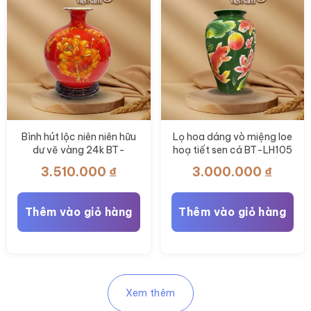
có
nhiều
biến
thể.
Các
tùy
chọn
có
Bình hút lộc niên niên hữu
Lọ hoa dáng vò miệng loe
dư vẽ vàng 24k BT-
hoạ tiết sen cá BT-LH105
thể
BHL98
3.510.000
₫
3.000.000
₫
được
chọn
trên
Thêm vào giỏ hàng
Thêm vào giỏ hàng
trang
sản
phẩm
Xem thêm