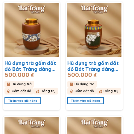
Hũ đựng trà gốm đất
Hũ đựng trà gốm đất
đỏ Bát Tràng dáng
đỏ Bát Tràng dáng
500.000
₫
500.000
₫
trụ hoạ tiết hoa mai
trụ hoạ tiết hoa sen
trắng BT-HĐT13
BT-HĐT12
Hũ đựng trà
Hũ đựng trà
Gốm đất đỏ
Dáng trụ
Gốm đất đỏ
Dáng trụ
Thêm vào giỏ hàng
Thêm vào giỏ hàng