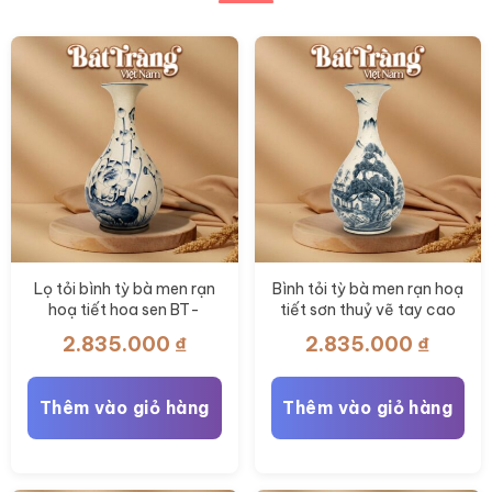
có
thể
được
chọn
trên
trang
sản
phẩm
Lọ tỏi bình tỳ bà men rạn
Bình tỏi tỳ bà men rạn hoạ
hoạ tiết hoa sen BT-
tiết sơn thuỷ vẽ tay cao
LTB06
58cm BT-LTB05
2.835.000
₫
2.835.000
₫
Thêm vào giỏ hàng
Thêm vào giỏ hàng