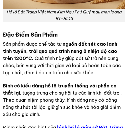
Hồ lô Bát Tràng Việt Nam Kim Ngư Phú Quý màu men loang
BT-HL13
Đặc Điểm Sản Phẩm
Sản phẩm được chế tác từ
nguồn đất sét cao lanh
tinh tuyển, trải qua quá trình nung ở nhiệt độ cao
trên 1200°C.
Quá trình này giúp cốt sứ trở nên cứng
chắc, bền vững với thời gian và loại bỏ hoàn toàn các
tạp chất, đảm bảo an toàn cho sức khỏe.
Bình có kiểu dáng hồ lô truyền thống với phần eo
thắt lại
, tượng trưng cho sự hội tụ của linh khí đất trời.
Theo quan niệm phong thủy, hình dáng này có công
năng thu hút tài lộc, giữ gìn sức khỏe và hóa giải điềm
xấu cho gia đình.
Điểm nhấn đặc biệt của
bình hồ lô gốm sứ Bát Tràng