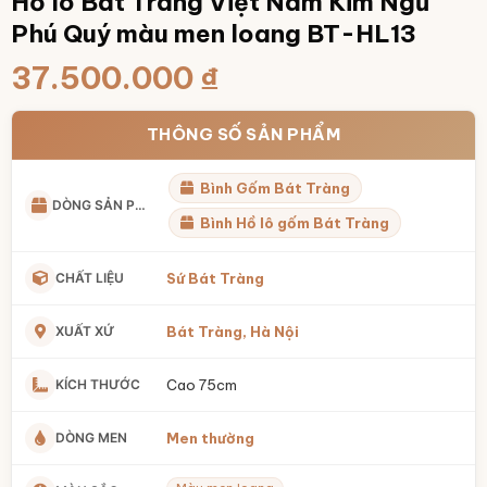
Hồ lô Bát Tràng Việt Nam Kim Ngư
Phú Quý màu men loang BT-HL13
37.500.000
₫
THÔNG SỐ SẢN PHẨM
Bình Gốm Bát Tràng
DÒNG SẢN PHẨM
Bình Hồ lô gốm Bát Tràng
CHẤT LIỆU
Sứ Bát Tràng
XUẤT XỨ
Bát Tràng, Hà Nội
KÍCH THƯỚC
Cao 75cm
DÒNG MEN
Men thường