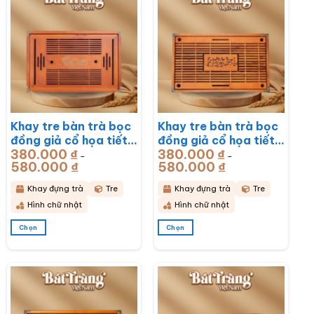
Khay tre bàn trà bọc
Khay tre bàn trà bọc
đồng giả cổ họa tiết
đồng giả cổ họa tiết
380.000
₫
380.000
₫
Rồng Phú Quý
Mã Đáo Thành Công
–
–
580.000
₫
Khoảng
580.000
₫
Khoảng
51x33x6cm BT-
43x28x6cm BT-
giá:
giá:
từ
từ
KDT17
KDT16
380.000 ₫
380.000 ₫
Khay đựng trà
Tre
Khay đựng trà
Tre
đến
đến
580.000 ₫
580.000 ₫
Hình chữ nhật
Hình chữ nhật
Chọn
Chọn
Sản
Sản
phẩm
phẩm
này
này
có
có
nhiều
nhiều
biến
biến
thể.
thể.