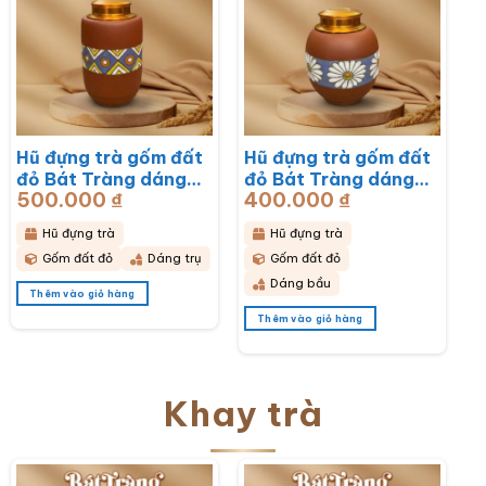
Hũ đựng trà gốm đất
Hũ đựng trà gốm đất
đỏ Bát Tràng dáng
đỏ Bát Tràng dáng
500.000
₫
400.000
₫
bầu hoạ tiết thổ cẩm
bầu hoạ tiết hoa cúc
BT-HĐT11
hoạ mi trắng BT-
Hũ đựng trà
Hũ đựng trà
HĐT10
Gốm đất đỏ
Dáng trụ
Gốm đất đỏ
Dáng bầu
Thêm vào giỏ hàng
Thêm vào giỏ hàng
Khay trà