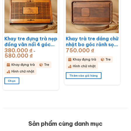
Các
Các
tùy
tùy
chọn
chọn
có
có
thể
thể
được
được
chọn
chọn
Khay tre đựng trà nẹp
Khay trà tre dáng chữ
trên
trên
đồng vân nổi 4 góc
nhật bo góc rảnh sọc
trang
trang
sản
sản
380.000
₫
750.000
₫
khắc hoa lan
50x28x3cm BT-
–
phẩm
phẩm
580.000
₫
Khoảng
43x28x6cm BT-
KDT14
giá:
Khay đựng trà
Tre
từ
KDT15
380.000 ₫
Khay đựng trà
Tre
Hình chữ nhật
đến
580.000 ₫
Hình chữ nhật
Thêm vào giỏ hàng
Chọn
Sản
phẩm
này
có
nhiều
biến
thể.
Các
Sản phẩm cùng danh mục
tùy
chọn