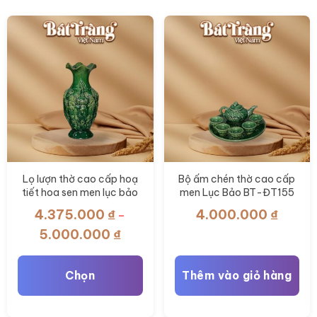
Lọ lượn thờ cao cấp hoạ
Bộ ấm chén thờ cao cấp
tiết hoa sen men lục bảo
men Lục Bảo BT-ĐT155
BT-ĐT156
4.375.000
₫
4.000.000
₫
–
Khoảng
5.000.000
₫
giá:
từ
Chọn
Thêm vào giỏ hàng
4.375.000 ₫
đến
Sản