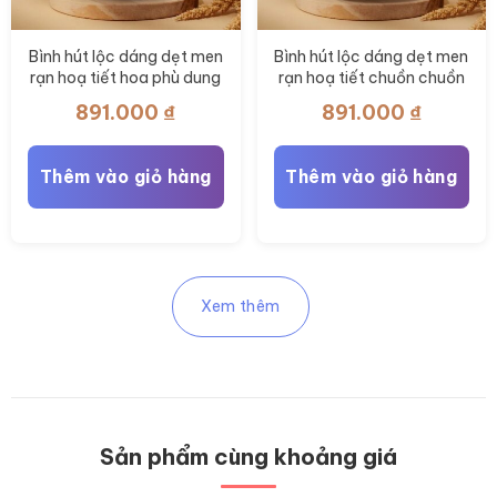
Bình hút lộc dáng dẹt men
Bình hút lộc dáng dẹt men
rạn hoạ tiết hoa phù dung
rạn hoạ tiết chuồn chuồn
vẽ tay BT-BHL115
vẽ tay BT-BHL114
891.000
₫
891.000
₫
Thêm vào giỏ hàng
Thêm vào giỏ hàng
Xem thêm
Sản phẩm cùng khoảng giá