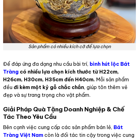
Sản phẩm có nhiều kích cỡ để lựa chọn
Để đáp ứng đa dạng nhu cầu bài trí,
bình hút lộc Bát
Tràng
có nhiều lựa chọn kích thước từ H22cm,
H26cm, H30cm, H35cm đến H40cm.
Mỗi sản phẩm
đều
đi kèm một kỷ gỗ chắc chắn
, giúp tôn thêm vẻ
đẹp và sự trang trọng cho vật phẩm.
Giải Pháp Quà Tặng Doanh Nghiệp & Chế
Tác Theo Yêu Cầu
Bên cạnh việc cung cấp các sản phẩm bán lẻ,
Bát
Tràng Việt Nam
còn là đối tác tin cậy trong việc cung