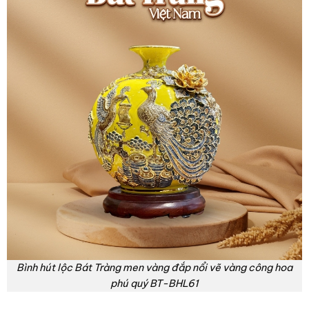
Bình hút lộc Bát Tràng men vàng đắp nổi vẽ vàng công hoa
phú quý BT-BHL61