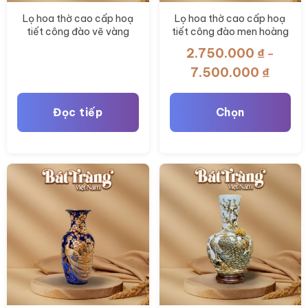
Lọ hoa thờ cao cấp hoạ
Lọ hoa thờ cao cấp hoạ
tiết công đào vẽ vàng
tiết công đào men hoàng
men bạch ngọc hoàng
thổ BT-ĐT127
2.750.000
₫
–
kim BT-ĐT166
Khoản
7.500.000
₫
giá:
từ
Đọc tiếp
Chọn
2.750.
đến
Sản
7.500.
phẩm
này
có
nhiều
biến
thể.
Các
tùy
chọn