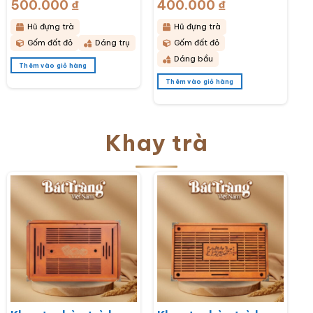
500.000
₫
400.000
₫
bầu hoạ tiết thổ cẩm
bầu hoạ tiết hoa cúc
BT-HĐT11
hoạ mi trắng BT-
Hũ đựng trà
Hũ đựng trà
HĐT10
Gốm đất đỏ
Dáng trụ
Gốm đất đỏ
Dáng bầu
Thêm vào giỏ hàng
Thêm vào giỏ hàng
Khay trà