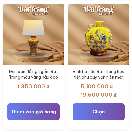
phẩm
này
có
nhiều
biến
thể.
Các
tùy
chọn
có
Đèn bàn để ngủ gốm Bát
Bình hút lộc Bát Tràng họa
Tràng màu vàng nâu cao
tiết phú quý vạn niên men
thể
50cm BT-DN08
vàng đắp nổi vẽ vàng BT-
1.350.000
₫
5.100.000
₫
được
–
BHL63
chọn
Khoản
19.500.000
₫
giá:
trên
từ
trang
Thêm vào giỏ hàng
Chọn
5.100.
sản
đến
phẩm
Sản
19.500