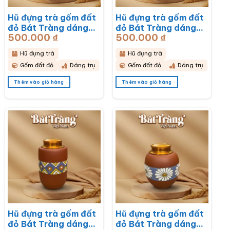
Hũ đựng trà gốm đất
Hũ đựng trà gốm đất
đỏ Bát Tràng dáng
đỏ Bát Tràng dáng
500.000
₫
500.000
₫
trụ hoạ tiết hoa mai
trụ hoạ tiết hoa sen
trắng BT-HĐT13
BT-HĐT12
Hũ đựng trà
Hũ đựng trà
Gốm đất đỏ
Dáng trụ
Gốm đất đỏ
Dáng trụ
Thêm vào giỏ hàng
Thêm vào giỏ hàng
Hũ đựng trà gốm đất
Hũ đựng trà gốm đất
đỏ Bát Tràng dáng
đỏ Bát Tràng dáng