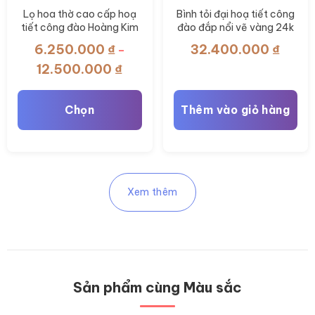
có
Lọ hoa thờ cao cấp hoạ
Bình tỏi đại hoạ tiết công
tiết công đào Hoàng Kim
đào đắp nổi vẽ vàng 24k
thể
Thuỷ Lam BT-ĐT108
BT-TB14
6.250.000
₫
32.400.000
₫
được
–
chọn
Khoảng
12.500.000
₫
giá:
trên
từ
trang
Chọn
Thêm vào giỏ hàng
6.250.000 ₫
sản
đến
phẩm
Sản
12.500.000 ₫
phẩm
này
Xem thêm
có
nhiều
biến
thể.
Các
Sản phẩm cùng Màu sắc
tùy
chọn