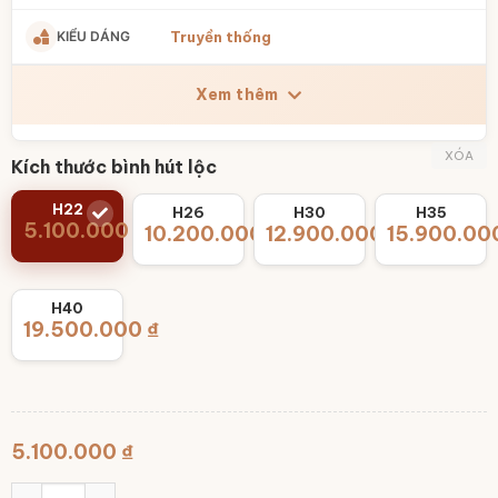
KIỂU DÁNG
Truyền thống
Xem thêm
XÓA
Kích thước bình hút lộc
H22
H26
H30
H35
5.100.000
₫
10.200.000
12.900.000
₫
15.900.00
₫
H40
19.500.000
₫
5.100.000
₫
Bình hút lộc Bát Tràng men vàng đắp nổi vẽ vàng công hoa