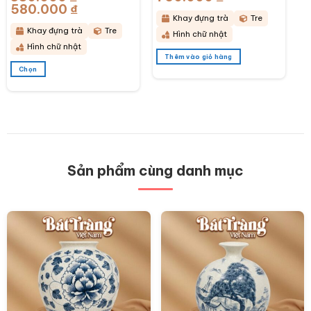
phẩm
phẩm
580.000
₫
Khoảng
43x28x6cm BT-
KDT14
giá:
Khay đựng trà
Tre
từ
KDT15
380.000 ₫
Khay đựng trà
Tre
Hình chữ nhật
đến
580.000 ₫
Hình chữ nhật
Thêm vào giỏ hàng
Chọn
Sản
phẩm
này
có
nhiều
biến
thể.
Các
Sản phẩm cùng danh mục
tùy
chọn
có
thể
được
chọn
trên
trang
sản
phẩm