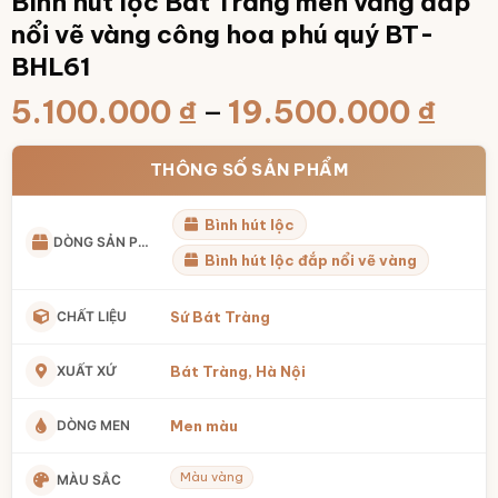
Bình hút lộc Bát Tràng men vàng đắp
nổi vẽ vàng công hoa phú quý BT-
BHL61
Kho
5.100.000
₫
–
19.500.000
₫
giá:
từ
THÔNG SỐ SẢN PHẨM
5.1
Bình hút lộc
đến
DÒNG SẢN PHẨM
19.
Bình hút lộc đắp nổi vẽ vàng
CHẤT LIỆU
Sứ Bát Tràng
XUẤT XỨ
Bát Tràng, Hà Nội
DÒNG MEN
Men màu
Màu vàng
MÀU SẮC