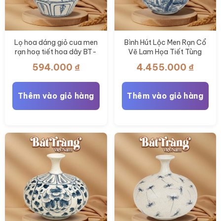
Lọ hoa dáng giỏ cua men
Bình Hút Lộc Men Rạn Cổ
rạn hoạ tiết hoa dây BT-
Vẽ Lam Họa Tiết Tùng
LH110
Lâm Sơn Thủy BT-BHL117
594.000
₫
4.455.000
₫
Thêm vào giỏ hàng
Thêm vào giỏ hàng