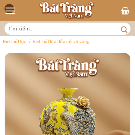
Skip
to
content
Tìm
kiếm:
Bình hút lộc
/
Bình hút lộc đắp nổi vẽ vàng