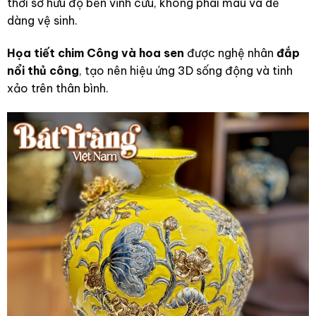
thời sở hữu độ bền vĩnh cửu, không phai màu và dễ
dàng vệ sinh.
Họa tiết chim Công và hoa sen
được nghệ nhân
đắp
nổi thủ công
, tạo nên hiệu ứng 3D sống động và tinh
xảo trên thân bình.