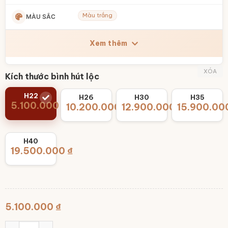
Màu trắng
MÀU SẮC
Xem thêm
XÓA
Kích thước bình hút lộc
H22
H26
H30
H35
5.100.000
₫
10.200.000
12.900.000
₫
15.900.00
₫
H40
19.500.000
₫
5.100.000
₫
Bình tài lộc Bát Tràng men sứ trắng đắp nổi vẽ vàng công