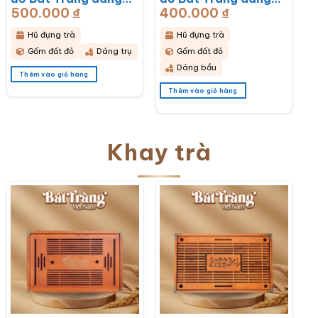
500.000
₫
400.000
₫
bầu hoạ tiết thổ cẩm
bầu hoạ tiết hoa cúc
BT-HĐT11
hoạ mi trắng BT-
Hũ đựng trà
Hũ đựng trà
HĐT10
Gốm đất đỏ
Dáng trụ
Gốm đất đỏ
Dáng bầu
Thêm vào giỏ hàng
Thêm vào giỏ hàng
Khay trà