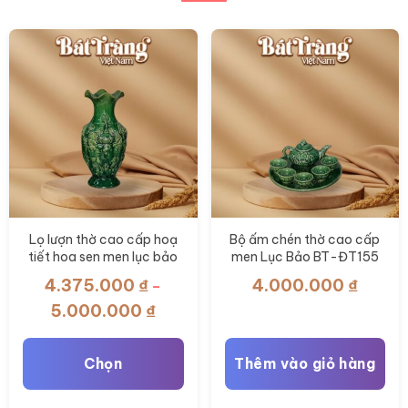
Lọ lượn thờ cao cấp hoạ
Bộ ấm chén thờ cao cấp
tiết hoa sen men lục bảo
men Lục Bảo BT-ĐT155
BT-ĐT156
4.375.000
₫
4.000.000
₫
–
Khoảng
5.000.000
₫
giá:
từ
Chọn
Thêm vào giỏ hàng
4.375.000 ₫
đến