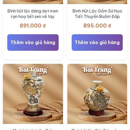
Bình hút lộc dáng dẹt men
Bình Hút Lộc Gốm Sứ Họa
rạn hoạ tiết sen vẽ tay
Tiết Thuyền Buồm Đắp
BT-BHL116
Nổi BT-BHL83
891.000
₫
895.000
₫
Thêm vào giỏ hàng
Thêm vào giỏ hàng