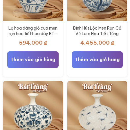
Lọ hoa dáng giỏ cua men
Bình Hút Lộc Men Rạn Cổ
rạn hoạ tiết hoa dây BT-
Vẽ Lam Họa Tiết Tùng
LH110
Lâm Sơn Thủy BT-BHL117
594.000
₫
4.455.000
₫
Thêm vào giỏ hàng
Thêm vào giỏ hàng