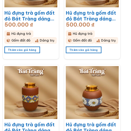
Hũ đựng trà gốm đất
Hũ đựng trà gốm đất
đỏ Bát Tràng dáng
đỏ Bát Tràng dáng
500.000
₫
500.000
₫
trụ hoạ tiết hoa mai
trụ hoạ tiết hoa sen
trắng BT-HĐT13
BT-HĐT12
Hũ đựng trà
Hũ đựng trà
Gốm đất đỏ
Dáng trụ
Gốm đất đỏ
Dáng trụ
Thêm vào giỏ hàng
Thêm vào giỏ hàng
Hũ đựng trà gốm đất
Hũ đựng trà gốm đất
đỏ Bát Tràng dáng
đỏ Bát Tràng dáng