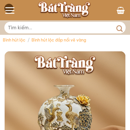
Skip
to
content
Tìm
kiếm:
Bình hút lộc
/
Bình hút lộc đắp nổi vẽ vàng