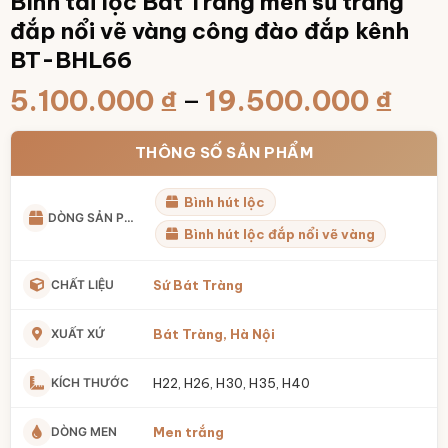
Bình tài lộc Bát Tràng men sứ trắng
đắp nổi vẽ vàng công đào đắp kênh
BT-BHL66
Kho
5.100.000
₫
–
19.500.000
₫
giá:
từ
THÔNG SỐ SẢN PHẨM
5.1
Bình hút lộc
đến
DÒNG SẢN PHẨM
19.
Bình hút lộc đắp nổi vẽ vàng
CHẤT LIỆU
Sứ Bát Tràng
XUẤT XỨ
Bát Tràng, Hà Nội
KÍCH THƯỚC
H22, H26, H30, H35, H40
DÒNG MEN
Men trắng