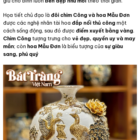
giữ cho bình luôn
bền đẹp như mới
theo thời gian.
Họa tiết chủ đạo là
đôi chim Công và hoa Mẫu Đơn
được các nghệ nhân tài hoa
đắp nổi thủ công
một
cách sống động, sau đó được
điểm xuyết bằng vàng
.
Chim Công
tượng trưng cho
vẻ đẹp, quyền uy và may
mắn
; còn
hoa Mẫu Đơn
là biểu tượng của
sự giàu
sang, phú quý