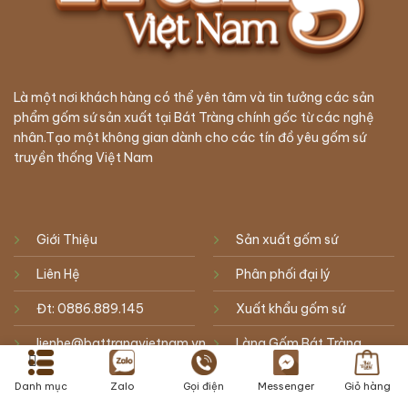
Là một nơi khách hàng có thể yên tâm và tin tưởng các sản
phẩm gốm sứ sản xuất tại Bát Tràng chính gốc từ các nghệ
nhân.Tạo một không gian dành cho các tín đồ yêu gốm sứ
truyền thống Việt Nam
Giới Thiệu
Sản xuất gốm sứ
Liên Hệ
Phân phối đại lý
Đt: 0886.889.145
Xuất khẩu gốm sứ
lienhe@battrangvietnam.vn
Làng Gốm Bát Tràng
Câu hỏi thường gặp
Hợp tác bán hàng
Danh mục
Zalo
Gọi điện
Messenger
Giỏ hàng