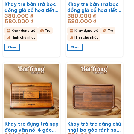
Khay tre bàn trà bọc
Khay tre bàn trà bọc
đồng giả cổ họa tiết
đồng giả cổ họa tiết
380.000
₫
380.000
₫
Rồng Phú Quý
Mã Đáo Thành Công
–
–
580.000
₫
Khoảng
580.000
₫
Khoảng
51x33x6cm BT-
43x28x6cm BT-
giá:
giá:
từ
từ
KDT17
KDT16
380.000 ₫
380.000 ₫
Khay đựng trà
Tre
Khay đựng trà
Tre
đến
đến
580.000 ₫
580.000 ₫
Hình chữ nhật
Hình chữ nhật
Chọn
Chọn
Sản
Sản
phẩm
phẩm
này
này
có
có
nhiều
nhiều
biến
biến
thể.
thể.
Các
Các
tùy
tùy
chọn
chọn
có
có
thể
thể
được
được
chọn
chọn
Khay tre đựng trà nẹp
Khay trà tre dáng chữ
trên
trên
đồng vân nổi 4 góc
nhật bo góc rảnh sọc
trang
trang