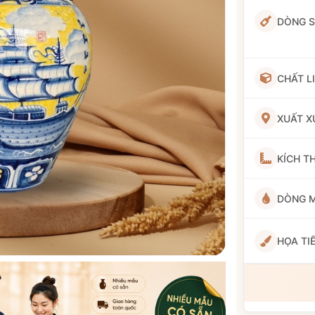
DÒNG 
CHẤT L
XUẤT X
KÍCH T
DÒNG 
HỌA TI