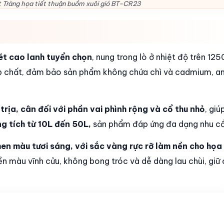
Tràng họa tiết thuận buồm xuôi gió BT-CR23
ét cao lanh tuyển chọn
, nung trong lò ở nhiệt độ trên 12
tạp chất, đảm bảo sản phẩm không chứa chì và cadmium, a
rịa, cân đối với phần vai phình rộng và cổ thu nhỏ
, giú
ng tích từ 10L đến 50L,
sản phẩm đáp ứng đa dạng nhu cầ
en màu tươi sáng, với sắc vàng rực rỡ làm nền cho họa 
 màu vĩnh cửu, không bong tróc và dễ dàng lau chùi, giữ