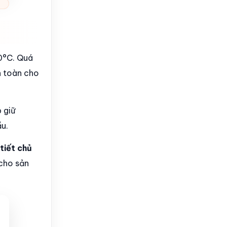
50°C. Quá
n toàn cho
p giữ
u.
tiết chủ
 cho sản