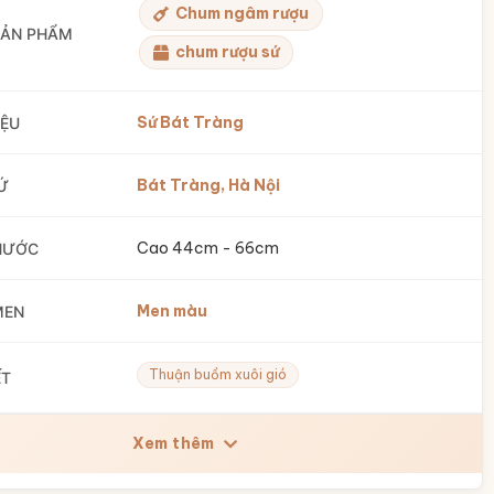
Chum ngâm rượu
SẢN PHẨM
chum rượu sứ
Sứ Bát Tràng
IỆU
Bát Tràng, Hà Nội
Ứ
Cao 44cm - 66cm
HƯỚC
Men màu
MEN
Thuận buồm xuôi gió
ẾT
Xem thêm