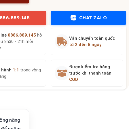
886.889.145
CHAT ZALO
line
0886.889.145
hỗ
Vận chuyển toàn quốc
từ 8h30 - 21h mỗi
từ 2 đến 5 ngày
y
Được kiểm tra hàng
 hành
1:1
trong vòng
trước khi thanh toán
háng
COD
công năng
ảo để ngâm