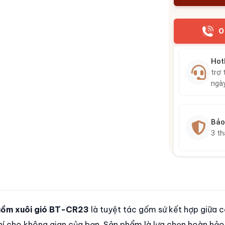
0
Hot
trợ 
ngà
Bảo
3 t
buồm xuôi gió BT-CR23
là tuyệt tác gốm sứ kết hợp giữa 
 khí cho không gian của bạn. Sản phẩm là lựa chọn hoàn h