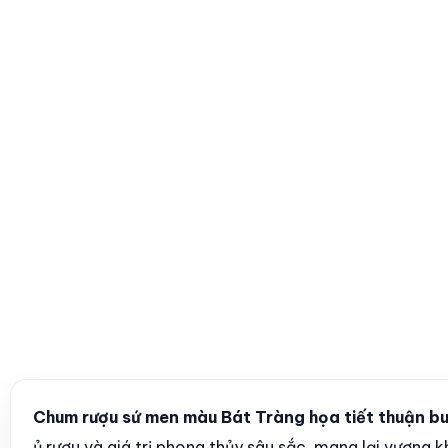
Chum rượu sứ men màu Bát Tràng họa tiết thuận 
ủ rượu và giá trị phong thủy sâu sắc, mang lại vượng