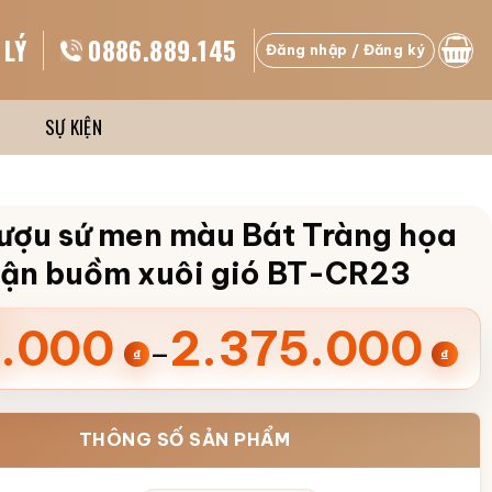
 LÝ
0886.889.145
Đăng nhập / Đăng ký
SỰ KIỆN
ượu sứ men màu Bát Tràng họa
huận buồm xuôi gió BT-CR23
ng
.000
2.375.000
–
₫
₫
00 ₫
THÔNG SỐ SẢN PHẨM
.000 ₫