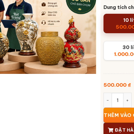
Dung tích c
10 lí
500.0
30 lí
1.000.
500.000
₫
Chum rượu sứ
THÊM VÀO 
ĐẶT H