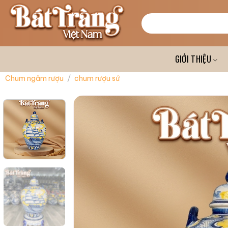
Skip
to
Tìm
kiếm:
content
GIỚI THIỆU
Chum ngâm rượu
/
chum rượu sứ