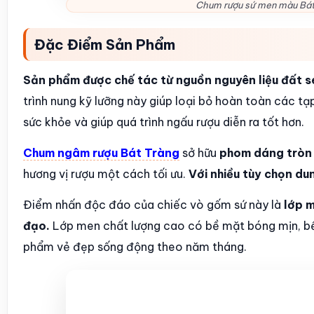
Chum rượu sứ men màu Bát 
Đặc Điểm Sản Phẩm
Sản phẩm được chế tác từ nguồn nguyên liệu đất s
trình nung kỹ lưỡng này giúp loại bỏ hoàn toàn các 
sức khỏe và giúp quá trình ngấu rượu diễn ra tốt hơn.
Chum ngâm rượu Bát Tràng
sở hữu
phom dáng tròn t
hương vị rượu một cách tối ưu.
Với nhiều tùy chọn du
Điểm nhấn độc đáo của chiếc vò gốm sứ này là
lớp m
đạo.
Lớp men chất lượng cao có bề mặt bóng mịn, bền
phẩm vẻ đẹp sống động theo năm tháng.