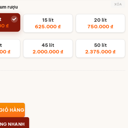
XÓA
hum rượu
t
15 lít
20 lít
00
₫
625.000
₫
750.000
₫
t
45 lít
50 lít
000
₫
2.000.000
₫
2.375.000
₫
 men màu Bát Tràng họa tiết thuận buồm xuôi gió BT-CR23 s
GIỎ HÀNG
ÀNG NHANH