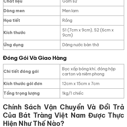
Chất liệu
Gốm sứ
Dòng men
Men lam
Họa tiết
Rồng
S1 (7cm x 9cm), S2 (6cm x
Kích thước
9cm)
Ứng dụng
Dâng nước bàn thờ
Đóng Gói Và Giao Hàng
Bọc xốp bóng khí, đóng hộp
Chi tiết đóng gói
carton và niêm phong
Kích thước gói đơn
12cm x 15cm x 7cm
Tổng trọng lượng
1kg/1 chiếc
Chính Sách Vận Chuyển Và Đổi Trả
Của Bát Tràng Việt Nam Được Thực
Hiện Như Thế Nào?