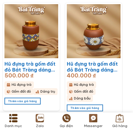
Hũ đựng trà gốm đất
Hũ đựng trà gốm đất
đỏ Bát Tràng dáng
đỏ Bát Tràng dáng
500.000
₫
400.000
₫
bầu hoạ tiết thổ cẩm
bầu hoạ tiết hoa cúc
BT-HĐT11
hoạ mi trắng BT-
Hũ đựng trà
Hũ đựng trà
HĐT10
Gốm đất đỏ
Dáng trụ
Gốm đất đỏ
Dáng bầu
Thêm vào giỏ hàng
Thêm vào giỏ hàng
Danh mục
Zalo
Gọi điện
Messenger
Giỏ hàng