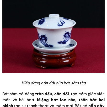
Kiểu dáng cân đối của bát sâm thờ
Bát sâm có dáng
tròn đều, cân đối
, tạo cảm giác viên
mãn và hài hòa.
Miệng bát loe nhẹ, thân bát hơi
phình
tạo sự thanh thoát và mềm mại. Bát có
nắp đậy