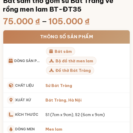
Bát sâm thờ gốm sứ Bát Tràng vẽ
rồng men lam BT-ĐT35
Khoảng
75.000
₫
–
105.000
₫
giá:
từ
THÔNG SỐ SẢN PHẨM
75.000 ₫
Bát sâm
đến
105.000 ₫
DÒNG SẢN PHẨM
Bộ đồ thờ men lam
Đồ thờ Bát Tràng
CHẤT LIỆU
Sứ Bát Tràng
XUẤT XỨ
Bát Tràng, Hà Nội
KÍCH THƯỚC
S1 (7cm x 9cm), S2 (6cm x 9cm)
DÒNG MEN
Men lam