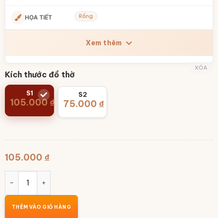
Rồng
HỌA TIẾT
Xem thêm
XÓA
Kích thước đồ thờ
S1
S2
105.000
₫
75.000
₫
105.000
₫
Bát sâm thờ gốm sứ Bát Tràng vẽ rồng men lam BT-ĐT35 s
THÊM VÀO GIỎ HÀNG