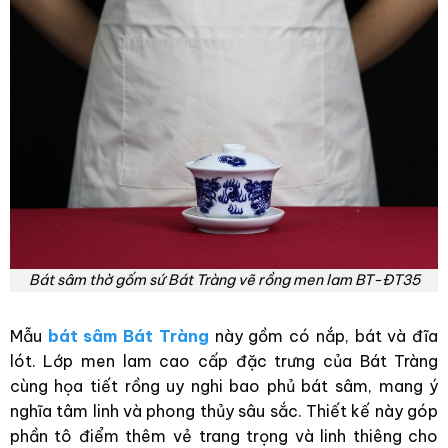
Bát sâm thờ gốm sứ Bát Tràng vẽ rồng men lam BT-ĐT35
Mẫu
bát sâm Bát Tràng
này gồm có nắp, bát và đĩa
lót. Lớp men lam cao cấp đặc trưng của Bát Tràng
cùng họa tiết rồng uy nghi bao phủ bát sâm, mang ý
nghĩa tâm linh và phong thủy sâu sắc. Thiết kế này góp
phần tô điểm thêm vẻ trang trọng và linh thiêng cho