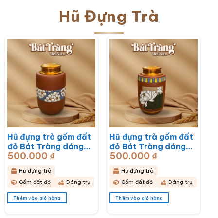
Hũ Đựng Trà
Hũ đựng trà gốm đất
Hũ đựng trà gốm đất
đỏ Bát Tràng dáng
đỏ Bát Tràng dáng
500.000
₫
500.000
₫
trụ hoạ tiết hoa mai
trụ hoạ tiết hoa sen
trắng BT-HĐT13
BT-HĐT12
Hũ đựng trà
Hũ đựng trà
Gốm đất đỏ
Dáng trụ
Gốm đất đỏ
Dáng trụ
Thêm vào giỏ hàng
Thêm vào giỏ hàng