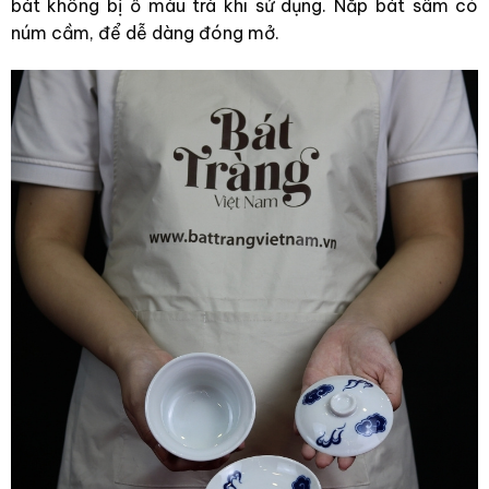
bát không bị ố màu trà khi sử dụng. Nắp bát sâm có
núm cầm, để dễ dàng đóng mở.