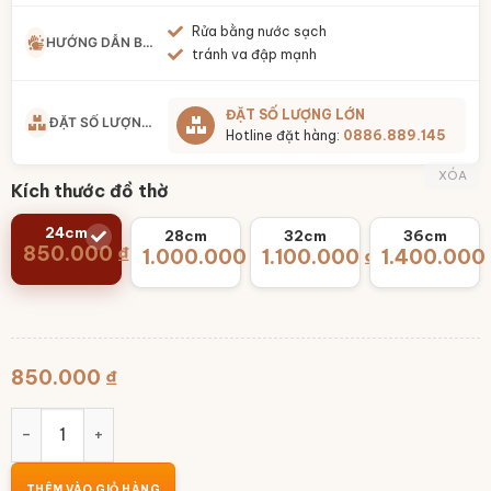
Rửa bằng nước sạch
HƯỚNG DẪN BẢO QUẢN
tránh va đập mạnh
ĐẶT SỐ LƯỢNG LỚN
ĐẶT SỐ LƯỢNG LỚN
Hotline đặt hàng:
0886.889.145
XÓA
Kích thước đồ thờ
24cm
28cm
32cm
36cm
850.000
₫
1.000.000
₫
1.100.000
₫
1.400.000
850.000
₫
Bình hoa thờ miệng lượn sóng men lam họa tiết hoa sen vẽ
THÊM VÀO GIỎ HÀNG