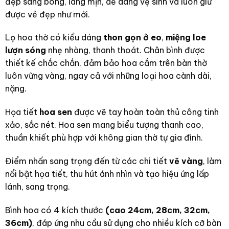
đẹp sáng bóng, láng mịn, dễ dàng vệ sinh và luôn giữ
được vẻ đẹp như mới.
Lọ hoa thờ có kiểu dáng
thon gọn ở eo
,
miệng loe
lượn sóng
nhẹ nhàng, thanh thoát. Chân bình được
thiết kế chắc chắn, đảm bảo hoa cắm trên bàn thờ
luôn vững vàng, ngay cả với những loại hoa cành dài,
nặng.
Họa tiết
hoa sen
được vẽ tay hoàn toàn thủ công tinh
xảo, sắc nét. Hoa sen mang biểu tượng thanh cao,
thuần khiết phù hợp với không gian thờ tự gia đình.
Điểm nhấn sang trọng đến từ các chi tiết
vẽ vàng
, làm
nổi bật họa tiết, thu hút ánh nhìn và tạo hiệu ứng lấp
lánh, sang trọng.
Bình hoa có 4 kích thước
(cao 24cm, 28cm, 32cm,
36cm)
, đáp ứng nhu cầu sử dụng cho nhiều kích cỡ bàn