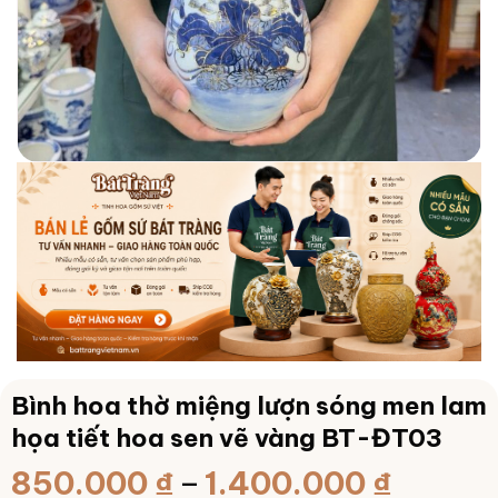
Bình hoa thờ miệng lượn sóng men lam
họa tiết hoa sen vẽ vàng BT-ĐT03
Khoản
850.000
₫
–
1.400.000
₫