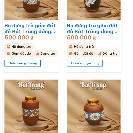
Hũ đựng trà gốm đất
Hũ đựng trà gốm đất
đỏ Bát Tràng dáng
đỏ Bát Tràng dáng
500.000
₫
500.000
₫
trụ hoạ tiết hoa mai
trụ hoạ tiết hoa sen
trắng BT-HĐT13
BT-HĐT12
Hũ đựng trà
Hũ đựng trà
Gốm đất đỏ
Dáng trụ
Gốm đất đỏ
Dáng trụ
Thêm vào giỏ hàng
Thêm vào giỏ hàng