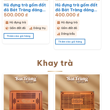
Hũ đựng trà gốm đất
Hũ đựng trà gốm đất
đỏ Bát Tràng dáng
đỏ Bát Tràng dáng
500.000
₫
400.000
₫
bầu hoạ tiết thổ cẩm
bầu hoạ tiết hoa cúc
BT-HĐT11
hoạ mi trắng BT-
Hũ đựng trà
Hũ đựng trà
HĐT10
Gốm đất đỏ
Dáng trụ
Gốm đất đỏ
Dáng bầu
Thêm vào giỏ hàng
Thêm vào giỏ hàng
Khay trà