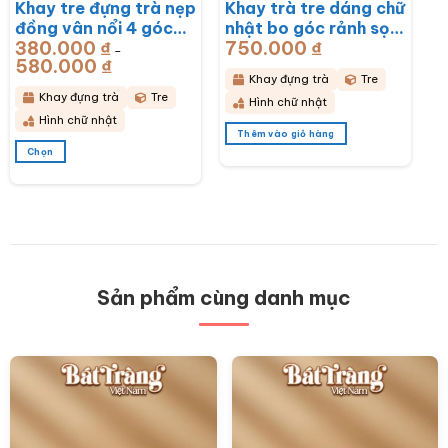
Khay tre đựng trà nẹp
Khay trà tre dáng chữ
trên
trên
đồng vân nổi 4 góc
nhật bo góc rảnh sọc
trang
trang
sản
sản
380.000
₫
750.000
₫
khắc hoa lan
50x28x3cm BT-
–
phẩm
phẩm
580.000
₫
Khoảng
43x28x6cm BT-
KDT14
giá:
Khay đựng trà
Tre
từ
KDT15
380.000 ₫
Khay đựng trà
Tre
Hình chữ nhật
đến
580.000 ₫
Hình chữ nhật
Thêm vào giỏ hàng
Chọn
Sản
phẩm
này
có
nhiều
biến
thể.
Các
Sản phẩm cùng danh mục
tùy
chọn
có
thể
được
chọn
trên
trang
sản