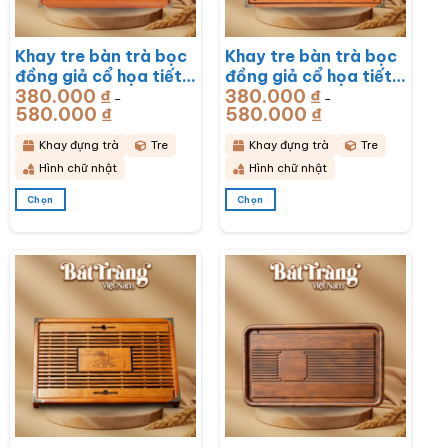
Khay tre bàn trà bọc
Khay tre bàn trà bọc
đồng giả cổ họa tiết
đồng giả cổ họa tiết
380.000
₫
380.000
₫
Rồng Phú Quý
Mã Đáo Thành Công
–
–
580.000
₫
Khoảng
580.000
₫
Khoảng
51x33x6cm BT-
43x28x6cm BT-
giá:
giá:
từ
từ
KDT17
KDT16
380.000 ₫
380.000 ₫
Khay đựng trà
Tre
Khay đựng trà
Tre
đến
đến
580.000 ₫
580.000 ₫
Hình chữ nhật
Hình chữ nhật
Chọn
Chọn
Sản
Sản
phẩm
phẩm
này
này
có
có
nhiều
nhiều
biến
biến
thể.
thể.
Các
Các
tùy
tùy
chọn
chọn
có
có
thể
thể
được
được
chọn
chọn