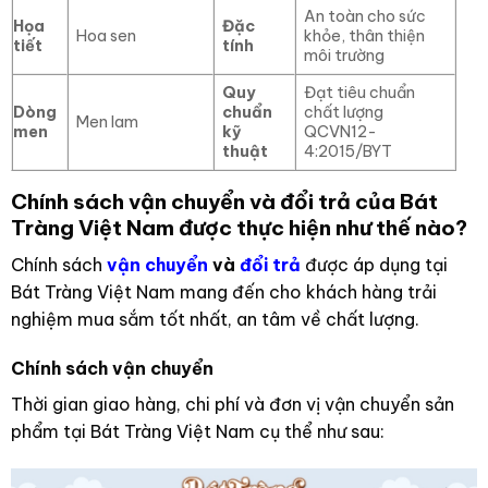
An toàn cho sức
Họa
Đặc
Hoa sen
khỏe, thân thiện
tiết
tính
môi trường
Quy
Đạt tiêu chuẩn
Dòng
chuẩn
chất lượng
Men lam
men
kỹ
QCVN12-
thuật
4:2015/BYT
Chính sách vận chuyển và đổi trả của Bát
Tràng Việt Nam được thực hiện như thế nào?
Chính sách
vận chuyển
và
đổi trả
được áp dụng tại
Bát Tràng Việt Nam mang đến cho khách hàng trải
nghiệm mua sắm tốt nhất, an tâm về chất lượng.
Chính sách vận chuyển
Thời gian giao hàng, chi phí và đơn vị vận chuyển sản
phẩm tại Bát Tràng Việt Nam cụ thể như sau: