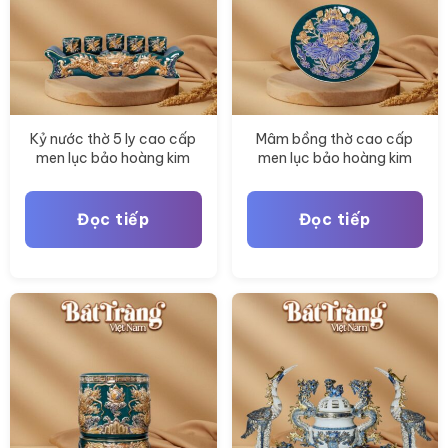
phẩm
Kỷ nước thờ 5 ly cao cấp
Mâm bồng thờ cao cấp
men lục bảo hoàng kim
men lục bảo hoàng kim
hoạ tiết rồng vẽ vàng BT-
hoạ tiết sen vẽ vàng BT-
ĐT181
ĐT178
Đọc tiếp
Đọc tiếp