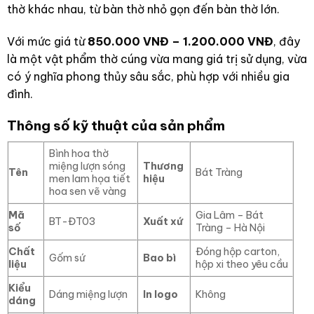
thờ khác nhau, từ bàn thờ nhỏ gọn đến bàn thờ lớn.
Với mức giá từ
850.000 VNĐ – 1.200.000 VNĐ
, đây
là một vật phẩm thờ cúng vừa mang giá trị sử dụng, vừa
có ý nghĩa phong thủy sâu sắc, phù hợp với nhiều gia
đình.
Thông số kỹ thuật của sản phẩm
Bình hoa thờ
miệng lượn sóng
Thương
Tên
Bát Tràng
men lam họa tiết
hiệu
hoa sen vẽ vàng
Mã
Gia Lâm – Bát
BT-ĐT03
Xuất xứ
số
Tràng – Hà Nội
Chất
Đóng hộp carton,
Gốm sứ
Bao bì
liệu
hộp xi theo yêu cầu
Kiểu
Dáng miệng lượn
In logo
Không
dáng