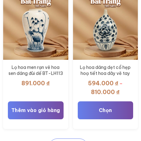
Lọ hoa men rạn vẽ hoa
Lọ hoa dáng dẹt cổ hẹp
sen dáng đùi dế BT-LH113
hoạ tiết hoa dây vẽ tay
BT-LH108
891.000
₫
594.000
₫
–
Khoảng
810.000
₫
giá:
từ
Thêm vào giỏ hàng
Chọn
594.000
đến
Sản
810.000
phẩm