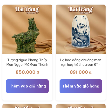
Tượng Ngựa Phong Thủy
Lọ hoa dáng chuông men
Men Ngọc "Mã Đáo Thành
rạn hoạ tiết hoa sen BT-
Công" BT-TLV08
LH112
850.000
₫
891.000
₫
Thêm vào giỏ hàng
Thêm vào giỏ hàng