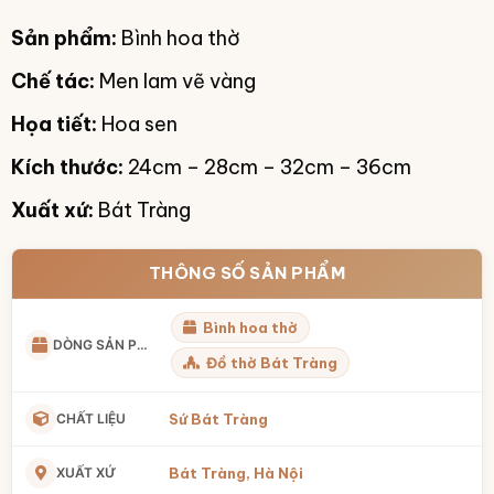
giá:
Sản phẩm:
Bình hoa thờ
từ
850.00
Chế tác:
Men lam vẽ vàng
đến
Họa tiết:
Hoa sen
1.400.
Kích thước:
24cm – 28cm – 32cm – 36cm
Xuất xứ:
Bát Tràng
THÔNG SỐ SẢN PHẨM
Bình hoa thờ
DÒNG SẢN PHẨM
Đồ thờ Bát Tràng
CHẤT LIỆU
Sứ Bát Tràng
XUẤT XỨ
Bát Tràng, Hà Nội