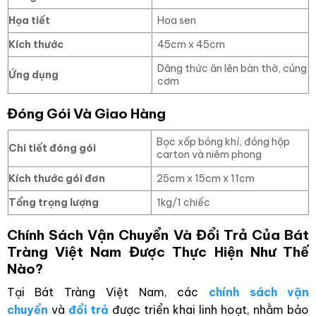
Họa tiết
Hoa sen
Kích thước
45cm x 45cm
Dâng thức ăn lên bàn thờ, cúng
Ứng dụng
cơm
Đóng Gói Và Giao Hàng
Bọc xốp bóng khí, đóng hộp
Chi tiết đóng gói
carton và niêm phong
Kích thước gói đơn
25cm x 15cm x 11cm
Tổng trọng lượng
1kg/1 chiếc
Chính Sách Vận Chuyển Và Đổi Trả Của Bát
Tràng Việt Nam Được Thực Hiện Như Thế
Nào?
Tại Bát Tràng Việt Nam, các
chính sách vận
chuyển
và
đổi trả
được triển khai linh hoạt, nhằm bảo