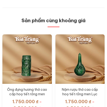
Sản phẩm cùng khoảng giá
Ống đựng hương thờ cao
Nậm rượu thờ cao cấp
cấp hoạ tiết rồng men
hoạ tiết rồng men Lục
Lục Bảo BT-ĐT153
Bảo BT-ĐT152
1.750.000
₫
1.750.000
₫
–
–