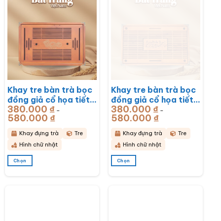
Khay tre bàn trà bọc
Khay tre bàn trà bọc
đồng giả cổ họa tiết
đồng giả cổ họa tiết
380.000
₫
380.000
₫
Rồng Phú Quý
Mã Đáo Thành Công
–
–
580.000
₫
Khoảng
580.000
₫
Khoảng
51x33x6cm BT-
43x28x6cm BT-
giá:
giá:
từ
từ
KDT17
KDT16
380.000 ₫
380.000 ₫
Khay đựng trà
Tre
Khay đựng trà
Tre
đến
đến
580.000 ₫
580.000 ₫
Hình chữ nhật
Hình chữ nhật
Chọn
Chọn
Sản
Sản
phẩm
phẩm
này
này
có
có
nhiều
nhiều
biến
biến
thể.
thể.