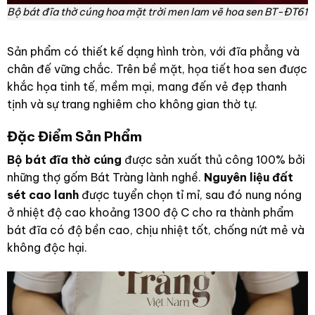
Bộ bát đĩa thờ cúng hoa mặt trời men lam vẽ hoa sen BT-ĐT61
Sản phẩm có thiết kế dạng hình tròn, với đĩa phẳng và
chân đế vững chắc. Trên bề mặt, họa tiết hoa sen được
khắc họa tinh tế, mềm mại, mang đến vẻ đẹp thanh
tịnh và sự trang nghiêm cho không gian thờ tự.
Đặc Điểm Sản Phẩm
Bộ bát đĩa thờ cúng
được sản xuất thủ công 100% bởi
những thợ gốm Bát Tràng lành nghề.
Nguyên liệu đất
sét cao lanh
được tuyển chọn tỉ mỉ, sau đó nung nóng
ở nhiệt độ cao khoảng 1300 độ C cho ra thành phẩm
bát đĩa có độ bền cao, chịu nhiệt tốt, chống nứt mẻ và
không độc hại.