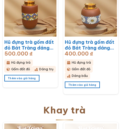
Hũ đựng trà gốm đất
Hũ đựng trà gốm đất
đỏ Bát Tràng dáng
đỏ Bát Tràng dáng
500.000
₫
400.000
₫
bầu hoạ tiết thổ cẩm
bầu hoạ tiết hoa cúc
BT-HĐT11
hoạ mi trắng BT-
Hũ đựng trà
Hũ đựng trà
HĐT10
Gốm đất đỏ
Dáng trụ
Gốm đất đỏ
Dáng bầu
Thêm vào giỏ hàng
Thêm vào giỏ hàng
Khay trà