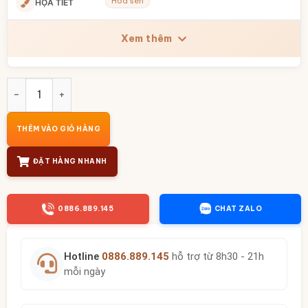
Hoa sen
HỌA TIẾT
Xem thêm
Bộ bát đĩa thờ cúng hoa mặt trời men lam vẽ hoa sen BT-ĐT
THÊM VÀO GIỎ HÀNG
ĐẶT HÀNG NHANH
0886.889.145
CHAT ZALO
Hotline
0886.889.145
hỗ trợ từ 8h30 - 21h
mỗi ngày