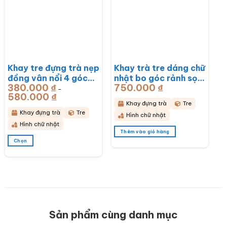
Các
Các
tùy
tùy
chọn
chọn
có
có
thể
thể
được
được
chọn
chọn
Khay tre đựng trà nẹp
Khay trà tre dáng chữ
trên
trên
đồng vân nổi 4 góc
nhật bo góc rảnh sọc
trang
trang
sản
sản
380.000
₫
750.000
₫
khắc hoa lan
50x28x3cm BT-
–
phẩm
phẩm
580.000
₫
Khoảng
43x28x6cm BT-
KDT14
giá:
Khay đựng trà
Tre
từ
KDT15
380.000 ₫
Khay đựng trà
Tre
Hình chữ nhật
đến
580.000 ₫
Hình chữ nhật
Thêm vào giỏ hàng
Chọn
Sản
phẩm
này
có
nhiều
biến
thể.
Các
Sản phẩm cùng danh mục
tùy