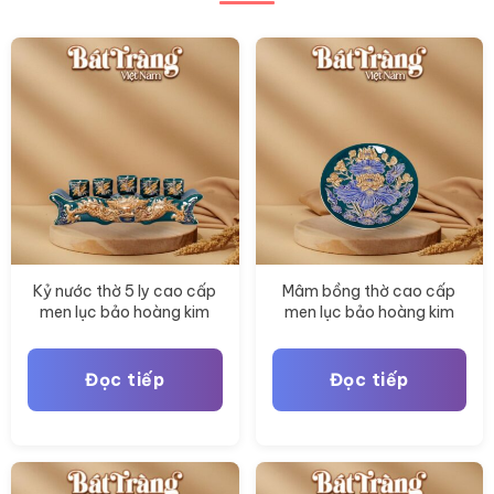
chọn
có
thể
được
chọn
trên
trang
sản
phẩm
Kỷ nước thờ 5 ly cao cấp
Mâm bồng thờ cao cấp
men lục bảo hoàng kim
men lục bảo hoàng kim
hoạ tiết rồng vẽ vàng BT-
hoạ tiết sen vẽ vàng BT-
ĐT181
ĐT178
Đọc tiếp
Đọc tiếp