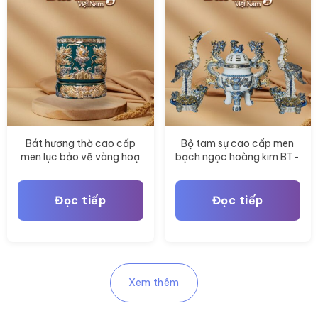
Bát hương thờ cao cấp
Bộ tam sự cao cấp men
men lục bảo vẽ vàng hoạ
bạch ngọc hoàng kim BT-
tiết rồng BT-ĐT177
ĐT176
Đọc tiếp
Đọc tiếp
Xem thêm