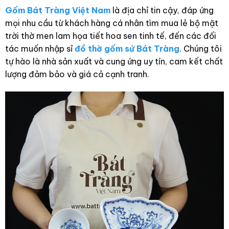
Gốm Bát Tràng Việt Nam
là địa chỉ tin cậy, đáp ứng
mọi nhu cầu từ khách hàng cá nhân tìm mua lẻ bộ mặt
trời thờ men lam họa tiết hoa sen tinh tế, đến các đối
tác muốn nhập sỉ
đồ thờ gốm sứ Bát Tràng
. Chúng tôi
tự hào là nhà sản xuất và cung ứng uy tín, cam kết chất
lượng đảm bảo và giá cả cạnh tranh.