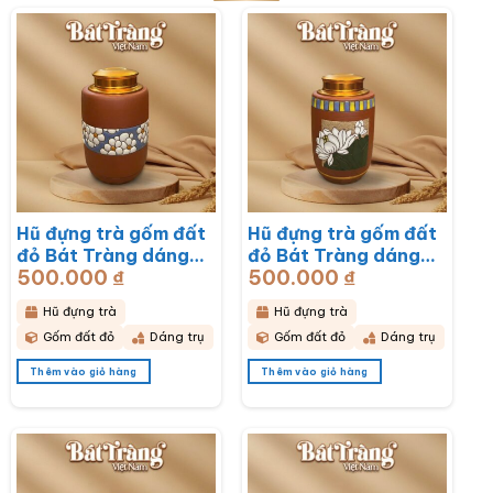
Hũ đựng trà gốm đất
Hũ đựng trà gốm đất
đỏ Bát Tràng dáng
đỏ Bát Tràng dáng
500.000
₫
500.000
₫
trụ hoạ tiết hoa mai
trụ hoạ tiết hoa sen
trắng BT-HĐT13
BT-HĐT12
Hũ đựng trà
Hũ đựng trà
Gốm đất đỏ
Dáng trụ
Gốm đất đỏ
Dáng trụ
Thêm vào giỏ hàng
Thêm vào giỏ hàng