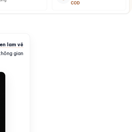
COD
en lam vẽ
không gian