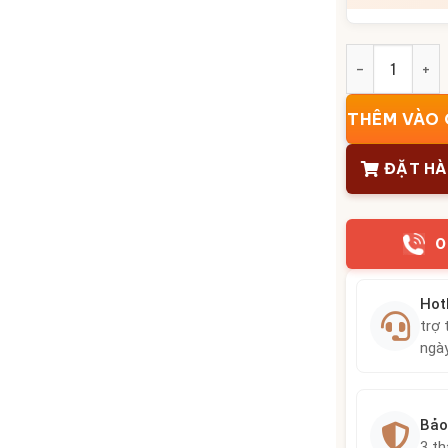
Chân nến thờ 
THÊM VÀO 
ĐẶT H
0
Hot
trợ 
ngà
Bảo
3 t