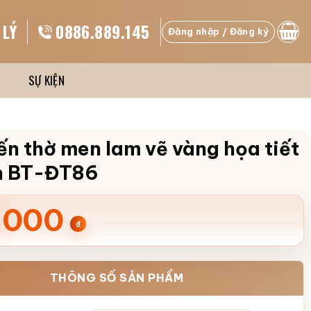
 LÝ
0886.889.145
Đăng nhập / Đăng ký
SỰ KIỆN
n thờ men lam vẽ vàng họa tiết
n BT-ĐT86
.000
₫
THÔNG SỐ SẢN PHẨM