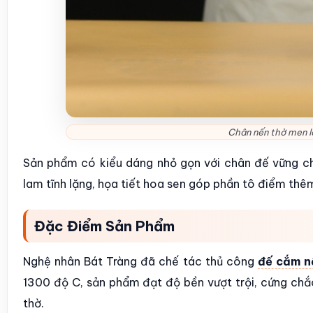
Chân nến thờ men l
Sản phẩm có kiểu dáng nhỏ gọn với chân đế vững ch
lam tĩnh lặng, họa tiết hoa sen góp phần tô điểm thêm
Đặc Điểm Sản Phẩm
Nghệ nhân Bát Tràng đã chế tác thủ công
đế cắm n
1300 độ C, sản phẩm đạt độ bền vượt trội, cứng ch
thờ.