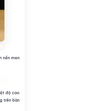
ên nền men
iệt độ cao
g trên bàn