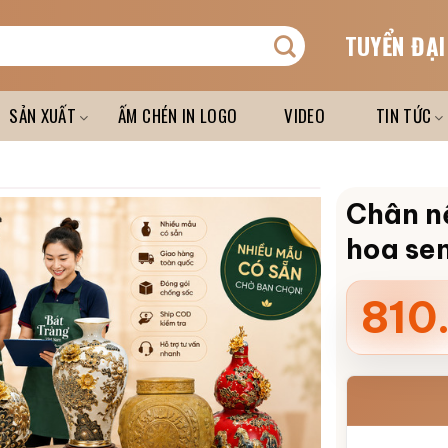
TUYỂN ĐẠI
SẢN XUẤT
ẤM CHÉN IN LOGO
VIDEO
TIN TỨC
Chân nế
hoa se
810