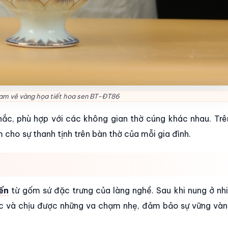
am vẽ vàng họa tiết hoa sen BT-ĐT86
ắc, phù hợp với các không gian thờ cúng khác nhau. Tr
 cho sự thanh tịnh trên bàn thờ của mỗi gia đình.
ến
từ gốm sứ đặc trưng của làng nghề. Sau khi nung ở nh
ắc và chịu được những va chạm nhẹ, đảm bảo sự vững vàn