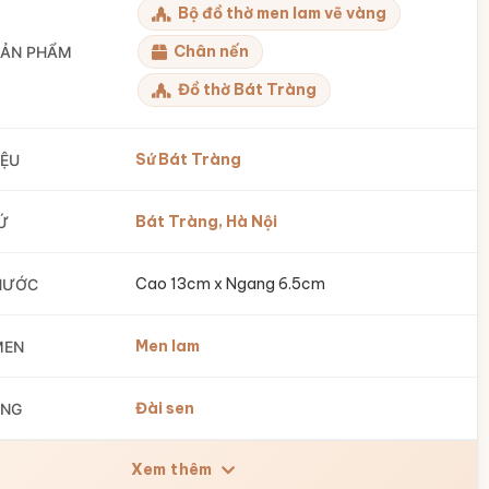
Bộ đồ thờ men lam vẽ vàng
Chân nến
SẢN PHẨM
Đồ thờ Bát Tràng
Sứ Bát Tràng
IỆU
Bát Tràng, Hà Nội
Ứ
Cao 13cm x Ngang 6.5cm
HƯỚC
Men lam
MEN
Đài sen
ÁNG
Xem thêm