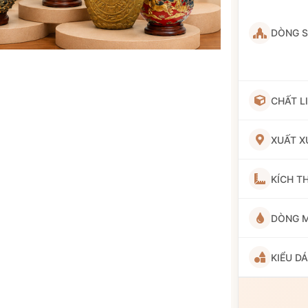
DÒNG 
CHẤT L
XUẤT X
KÍCH T
DÒNG 
KIỂU D