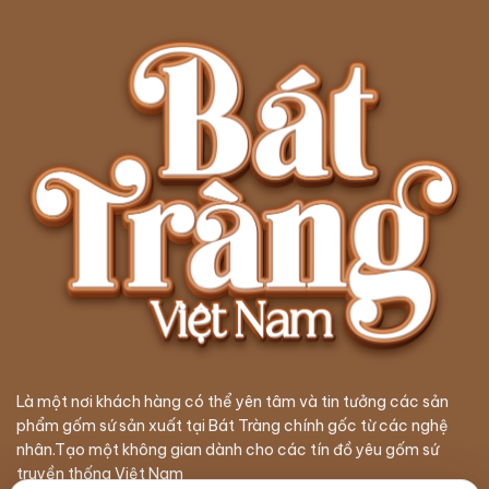
tùy
chọn
có
thể
được
chọn
trên
trang
sản
phẩm
Là một nơi khách hàng có thể yên tâm và tin tưởng các sản
phẩm gốm sứ sản xuất tại Bát Tràng chính gốc từ các nghệ
nhân.Tạo một không gian dành cho các tín đồ yêu gốm sứ
truyền thống Việt Nam