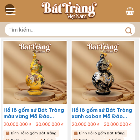
Skip
to
content
Tìm
kiếm:
Hồ lô gốm sứ Bát Tràng
Hồ lô gốm sứ Bát Tràng
màu vàng Mã Đáo
xanh coban Mã Đáo
Thành Công BT-HL07
Thành Công BT-HL06
20.000.000
₫
30.000.000
₫
Khoảng
20.000.000
₫
30.000.000
₫
Kho
–
–
giá:
giá:
từ
từ
Sản
Sản
Bình Hồ lô gốm Bát Tràng
Bình Hồ lô gốm Bát Tràng
20.000.000 ₫
20.0
đến
đến
phẩm
phẩm