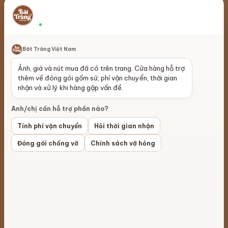
Hỗ trợ trước khi đặt hàng
×
Đóng gói, phí giao và thời gian nhận
Thường phản hồi nhanh
Giới Thiệu
Sản xuất gốm sứ
Bát Tràng Việt Nam
Liên Hệ
Phân phối đại lý
Ảnh, giá và nút mua đã có trên trang. Cửa hàng hỗ trợ
Đt: 0886.889.145
Xuất khẩu gốm sứ
thêm về đóng gói gốm sứ, phí vận chuyển, thời gian
nhận và xử lý khi hàng gặp vấn đề.
lienhe@battrangvietnam.vn
Làng Gốm Bát Tràng
Anh/chị cần hỗ trợ phần nào?
Câu hỏi thường gặp
Hợp tác bán hàng
Tính phí vận chuyển
Hỏi thời gian nhận
Đóng gói chống vỡ
Chính sách vỡ hỏng
Hướng dẫn mua hàng
Đồ thờ cúng
Chính sách giao nhận
Ấm chén Bát Tràng
Chính sách đổi trả
Bình Gốm