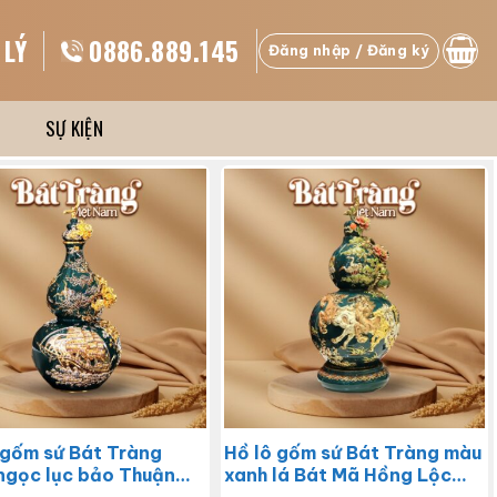
 LÝ
0886.889.145
Đăng nhập / Đăng ký
SỰ KIỆN
 gốm sứ Bát Tràng
Hồ lô gốm sứ Bát Tràng màu
ngọc lục bảo Thuận
xanh lá Bát Mã Hồng Lộc