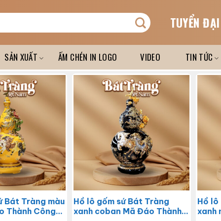
TUYỂN ĐẠI
SẢN XUẤT
ẤM CHÉN IN LOGO
VIDEO
TIN TỨC
ứ Bát Tràng màu
Hồ lô gốm sứ Bát Tràng
Hồ lô
o Thành Công
xanh coban Mã Đáo Thành
xanh 