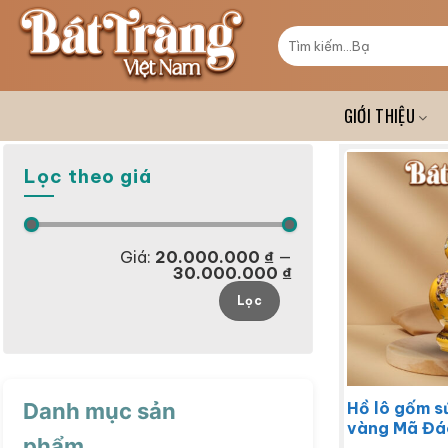
Skip
to
Tìm
kiếm:
content
GIỚI THIỆU
Lọc theo giá
Giá:
20.000.000 ₫
—
30.000.000 ₫
Giá
Giá
Lọc
tối
tối
thiểu
đa
Danh mục sản
Hồ lô gốm s
vàng Mã Đá
phẩm