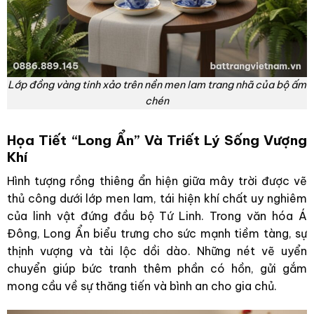
Lớp đồng vàng tinh xảo trên nền men lam trang nhã của bộ ấm
chén
Họa Tiết “Long Ẩn” Và Triết Lý Sống Vượng
Khí
Hình tượng rồng thiêng ẩn hiện giữa mây trời được vẽ
thủ công dưới lớp men lam, tái hiện khí chất uy nghiêm
của linh vật đứng đầu bộ Tứ Linh. Trong văn hóa Á
Đông, Long Ẩn biểu trưng cho sức mạnh tiềm tàng, sự
thịnh vượng và tài lộc dồi dào. Những nét vẽ uyển
chuyển giúp bức tranh thêm phần có hồn, gửi gắm
mong cầu về sự thăng tiến và bình an cho gia chủ.