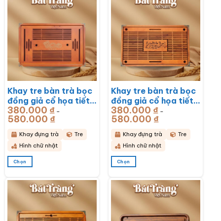
Khay tre bàn trà bọc
Khay tre bàn trà bọc
đồng giả cổ họa tiết
đồng giả cổ họa tiết
380.000
₫
380.000
₫
Rồng Phú Quý
Mã Đáo Thành Công
–
–
580.000
₫
Khoảng
580.000
₫
Khoảng
51x33x6cm BT-
43x28x6cm BT-
giá:
giá:
từ
từ
KDT17
KDT16
380.000 ₫
380.000 ₫
Khay đựng trà
Tre
Khay đựng trà
Tre
đến
đến
580.000 ₫
580.000 ₫
Hình chữ nhật
Hình chữ nhật
Chọn
Chọn
Sản
Sản
phẩm
phẩm
này
này
có
có
nhiều
nhiều
biến
biến