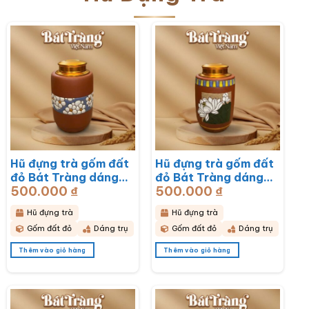
Hũ đựng trà gốm đất
Hũ đựng trà gốm đất
đỏ Bát Tràng dáng
đỏ Bát Tràng dáng
500.000
₫
500.000
₫
trụ hoạ tiết hoa mai
trụ hoạ tiết hoa sen
trắng BT-HĐT13
BT-HĐT12
Hũ đựng trà
Hũ đựng trà
Gốm đất đỏ
Dáng trụ
Gốm đất đỏ
Dáng trụ
Thêm vào giỏ hàng
Thêm vào giỏ hàng