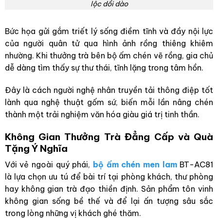
lộc dồi dào
Bức họa gửi gắm triết lý sống điềm tĩnh và đầy nội lực
của người quân tử qua hình ảnh rồng thiêng khiêm
nhường. Khi thưởng trà bên bộ ấm chén vẽ rồng, gia chủ
dễ dàng tìm thấy sự thư thái, tĩnh lặng trong tâm hồn.
Đây là cách người nghệ nhân truyền tải thông điệp tốt
lành qua nghệ thuật gốm sứ, biến mỗi lần nâng chén
thành một trải nghiệm văn hóa giàu giá trị tinh thần.
Không Gian Thưởng Trà Đẳng Cấp và Quà
Tặng Ý Nghĩa
Với vẻ ngoài quý phái,
bộ ấm chén men lam
BT-AC81
là lựa chọn ưu tú để bài trí tại phòng khách, thư phòng
hay không gian trà đạo thiền định. Sản phẩm tôn vinh
không gian sống bề thế và để lại ấn tượng sâu sắc
trong lòng những vị khách ghé thăm.