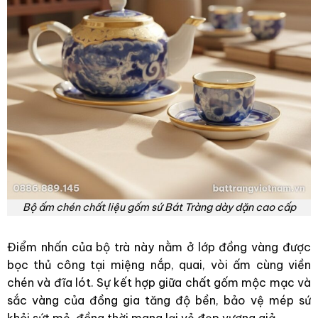
Bộ ấm chén chất liệu gốm sứ Bát Tràng dày dặn cao cấp
Điểm nhấn của bộ trà này nằm ở lớp đồng vàng được
bọc thủ công tại miệng nắp, quai, vòi ấm cùng viền
chén và đĩa lót. Sự kết hợp giữa chất gốm mộc mạc và
sắc vàng của đồng gia tăng độ bền, bảo vệ mép sứ