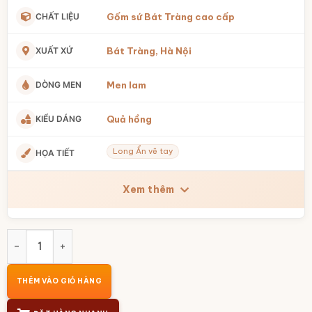
CHẤT LIỆU
Gốm sứ Bát Tràng cao cấp
XUẤT XỨ
Bát Tràng, Hà Nội
DÒNG MEN
Men lam
KIỂU DÁNG
Quả hồng
Long Ẩn vẽ tay
HỌA TIẾT
Xem thêm
Bộ ấm chén hồng bọc đồng vàng men lam vẽ Long Ẩn 400m
THÊM VÀO GIỎ HÀNG