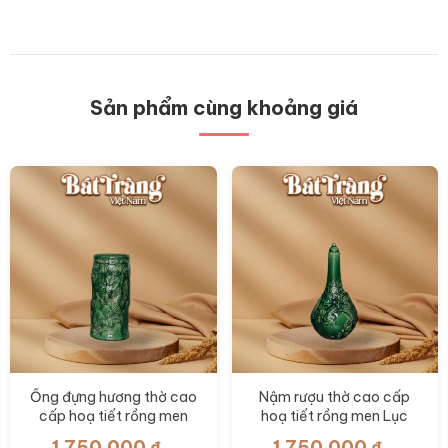
Sản phẩm cùng khoảng giá
Ống đựng hương thờ cao
Nậm rượu thờ cao cấp
cấp hoạ tiết rồng men
hoạ tiết rồng men Lục
Lục Bảo BT-ĐT153
Bảo BT-ĐT152
1.750.000
₫
1.750.000
₫