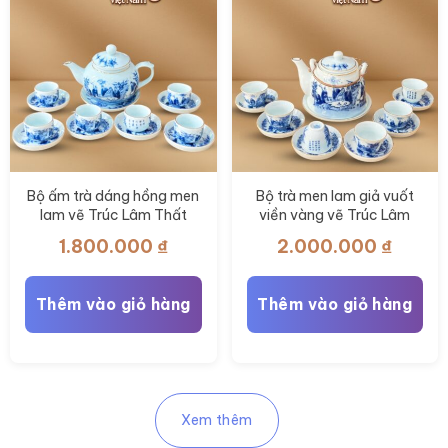
Bộ ấm trà dáng hồng men
Bộ trà men lam giả vuốt
lam vẽ Trúc Lâm Thất
viền vàng vẽ Trúc Lâm
Hiền chỉ vàng 400ml BT-
Thất Hiền BT-AC76
1.800.000
₫
2.000.000
₫
AC79
Thêm vào giỏ hàng
Thêm vào giỏ hàng
Xem thêm