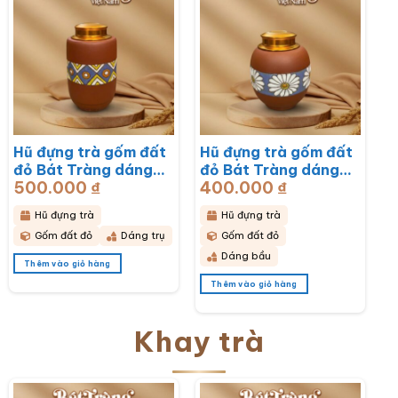
Hũ đựng trà gốm đất
Hũ đựng trà gốm đất
đỏ Bát Tràng dáng
đỏ Bát Tràng dáng
500.000
₫
400.000
₫
bầu hoạ tiết thổ cẩm
bầu hoạ tiết hoa cúc
BT-HĐT11
hoạ mi trắng BT-
Hũ đựng trà
Hũ đựng trà
HĐT10
Gốm đất đỏ
Dáng trụ
Gốm đất đỏ
Dáng bầu
Thêm vào giỏ hàng
Thêm vào giỏ hàng
Khay trà