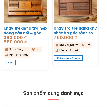
thể.
thể.
Các
Các
tùy
tùy
chọn
chọn
có
có
thể
thể
được
được
Khay tre đựng trà nẹp
Khay trà tre dáng chữ
chọn
chọn
đồng vân nổi 4 góc
nhật bo góc rảnh sọc
trên
trên
trang
trang
380.000
₫
750.000
₫
khắc hoa lan
50x28x3cm BT-
–
sản
sản
580.000
₫
Khoảng
43x28x6cm BT-
KDT14
giá:
phẩm
phẩm
Khay đựng trà
Tre
từ
KDT15
380.000 ₫
Khay đựng trà
Tre
Hình chữ nhật
đến
580.000 ₫
Hình chữ nhật
Thêm vào giỏ hàng
Chọn
Sản
phẩm
này
có
nhiều
biến
thể.
Sản phẩm cùng danh mục
Các
tùy
chọn