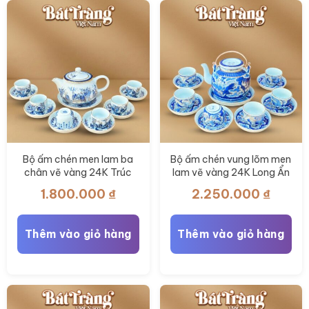
có
thể
được
chọn
trên
trang
sản
phẩm
Bộ ấm chén men lam ba
Bộ ấm chén vung lõm men
chân vẽ vàng 24K Trúc
lam vẽ vàng 24K Long Ẩn
Lâm Thất Hiền 280ml BT-
400ml BT-AC80
1.800.000
₫
2.250.000
₫
AC82
Thêm vào giỏ hàng
Thêm vào giỏ hàng