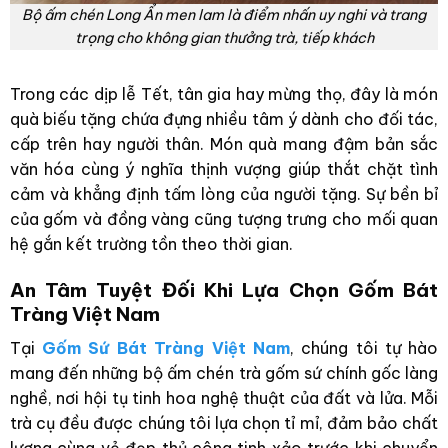
Bộ ấm chén Long Ẩn men lam là điểm nhấn uy nghi và trang
trọng cho không gian thưởng trà, tiếp khách
Trong các dịp lễ Tết, tân gia hay mừng thọ, đây là món
quà biếu tặng chứa đựng nhiều tâm ý dành cho đối tác,
cấp trên hay người thân. Món quà mang đậm bản sắc
văn hóa cùng ý nghĩa thịnh vượng giúp thắt chặt tình
cảm và khẳng định tấm lòng của người tặng. Sự bền bỉ
của gốm và đồng vàng cũng tượng trưng cho mối quan
hệ gắn kết trường tồn theo thời gian.
An Tâm Tuyệt Đối Khi Lựa Chọn Gốm Bát
Tràng Việt Nam
Tại
Gốm Sứ Bát Tràng Việt Nam
, chúng tôi tự hào
mang đến những bộ ấm chén trà gốm sứ chính gốc làng
nghề, nơi hội tụ tinh hoa nghệ thuật của đất và lửa. Mỗi
trà cụ đều được chúng tôi lựa chọn tỉ mỉ, đảm bảo chất
lượng cùng vẻ đẹp thủ công tinh xảo trước khi chuyển