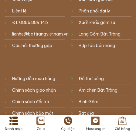
Liên Hệ
Phân phối đại lý
Đt: 0886.889.145
Xuất khẩu gốm sứ
lienhe@battrangvietnam.vn
Làng Gốm Bát Tràng
Câu hỏi thường gặp
Hợp tác bán hàng
Hướng dẫn mua hàng
Đồ thờ cúng
Chính sách giao nhận
Ấm chén Bát Tràng
Chính sách đổi trả
Bình Gốm
Chính sách bảo mật
Bát đĩa
Phương thức thanh toán
Lọ hoa
Danh mục
Zalo
Gọi điện
Messenger
Giỏ hàng