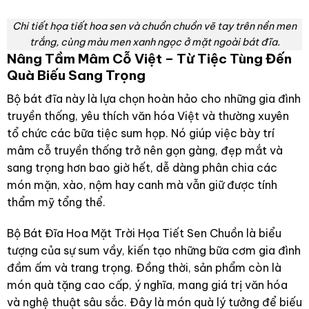
Chi tiết họa tiết hoa sen và chuồn chuồn vẽ tay trên nền men
trắng, cùng màu men xanh ngọc ở mặt ngoài bát đĩa.
Nâng Tầm Mâm Cỗ Việt – Từ Tiệc Tùng Đến
Quà Biếu Sang Trọng
Bộ bát đĩa này là lựa chọn hoàn hảo cho những gia đình
truyền thống, yêu thích văn hóa Việt và thường xuyên
tổ chức các bữa tiệc sum họp. Nó giúp việc bày trí
mâm cỗ truyền thống trở nên gọn gàng, đẹp mắt và
sang trọng hơn bao giờ hết, dễ dàng phân chia các
món mặn, xào, nộm hay canh mà vẫn giữ được tính
thẩm mỹ tổng thể.
Bộ Bát Đĩa Hoa Mặt Trời Họa Tiết Sen Chuồn là biểu
tượng của sự sum vầy, kiến tạo những bữa cơm gia đình
đầm ấm và trang trọng. Đồng thời, sản phẩm còn là
món quà tặng cao cấp, ý nghĩa, mang giá trị văn hóa
và nghệ thuật sâu sắc. Đây là món quà lý tưởng để biếu