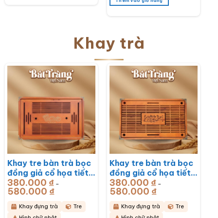
Thêm vào giỏ hàng
Khay trà
Khay tre bàn trà bọc
Khay tre bàn trà bọc
đồng giả cổ họa tiết
đồng giả cổ họa tiết
380.000
₫
380.000
₫
Rồng Phú Quý
Mã Đáo Thành Công
–
–
580.000
₫
Khoảng
580.000
₫
Khoảng
51x33x6cm BT-
43x28x6cm BT-
giá:
giá:
từ
từ
KDT17
KDT16
380.000 ₫
380.000 ₫
Khay đựng trà
Tre
Khay đựng trà
Tre
đến
đến
580.000 ₫
580.000 ₫
Hình chữ nhật
Hình chữ nhật