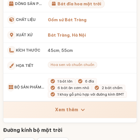
DÒNG SẢN PHẨM
Bát đĩa hoa mặt trời
CHẤT LIỆU
Gốm sứ Bát Tràng
XUẤT XỨ
Bát Tràng, Hà Nội
KÍCH THƯỚC
45cm, 55cm
Hoa sen và chuồn chuồn
HỌA TIẾT
1 bát lớn
6 đĩa
BỘ SẢN PHẨM GỒM
6 bát ăn cơm nhỏ
2 bát chấm
1 khay gỗ phù hợp với đường kính BMT
Xem thêm
Đường kính bộ mặt trời