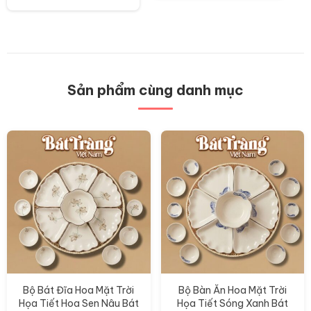
Sản
phẩm
này
có
nhiều
biến
thể.
Các
Sản phẩm cùng danh mục
tùy
chọn
có
thể
được
chọn
trên
trang
sản
phẩm
Bộ Bát Đĩa Hoa Mặt Trời
Bộ Bàn Ăn Hoa Mặt Trời
Họa Tiết Hoa Sen Nâu Bát
Họa Tiết Sóng Xanh Bát