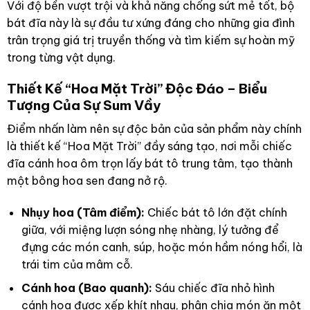
Với độ bền vượt trội và khả năng chống sứt mẻ tốt, bộ
bát đĩa này là sự đầu tư xứng đáng cho những gia đình
trân trọng giá trị truyền thống và tìm kiếm sự hoàn mỹ
trong từng vật dụng.
Thiết Kế “Hoa Mặt Trời” Độc Đáo – Biểu
Tượng Của Sự Sum Vầy
Điểm nhấn làm nên sự độc bản của sản phẩm này chính
là thiết kế “Hoa Mặt Trời” đầy sáng tạo, nơi mỗi chiếc
đĩa cánh hoa ôm trọn lấy bát tô trung tâm, tạo thành
một bông hoa sen đang nở rộ.
Nhụy hoa (Tâm điểm):
Chiếc bát tô lớn đặt chính
giữa, với miệng lượn sóng nhẹ nhàng, lý tưởng để
đựng các món canh, súp, hoặc món hầm nóng hổi, là
trái tim của mâm cỗ.
Cánh hoa (Bao quanh):
Sáu chiếc đĩa nhỏ hình
cánh hoa được xếp khít nhau, phân chia món ăn một