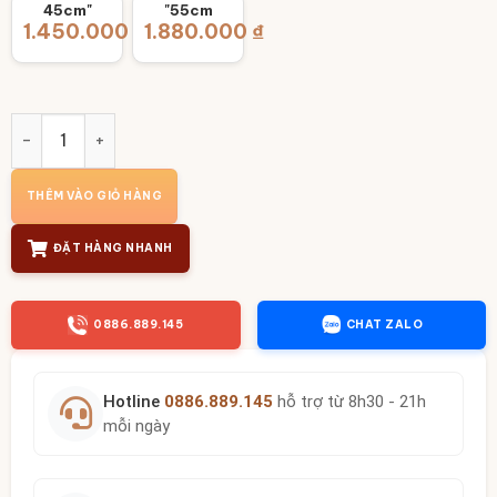
45cm"
"55cm
1.450.000
₫
1.880.000
₫
Bộ Bát Đĩa Hoa Mặt Trời Họa Tiết Sen Chuồn Bát Tràng BT-
THÊM VÀO GIỎ HÀNG
ĐẶT HÀNG NHANH
0886.889.145
CHAT ZALO
Hotline
0886.889.145
hỗ trợ từ 8h30 - 21h
mỗi ngày