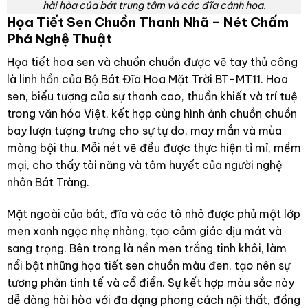
hài hòa của bát trung tâm và các đĩa cánh hoa.
Họa Tiết Sen Chuồn Thanh Nhã – Nét Chấm
Phá Nghệ Thuật
Họa tiết hoa sen và chuồn chuồn được vẽ tay thủ công
là linh hồn của Bộ Bát Đĩa Hoa Mặt Trời BT-MT11. Hoa
sen, biểu tượng của sự thanh cao, thuần khiết và trí tuệ
trong văn hóa Việt, kết hợp cùng hình ảnh chuồn chuồn
bay lượn tượng trưng cho sự tự do, may mắn và mùa
màng bội thu. Mỗi nét vẽ đều được thực hiện tỉ mỉ, mềm
mại, cho thấy tài năng và tâm huyết của người nghệ
nhân Bát Tràng.
Mặt ngoài của bát, đĩa và các tô nhỏ được phủ một lớp
men xanh ngọc nhẹ nhàng, tạo cảm giác dịu mát và
sang trọng. Bên trong là nền men trắng tinh khôi, làm
nổi bật những họa tiết sen chuồn màu đen, tạo nên sự
tương phản tinh tế và cổ điển. Sự kết hợp màu sắc này
dễ dàng hài hòa với đa dạng phong cách nội thất, đồng