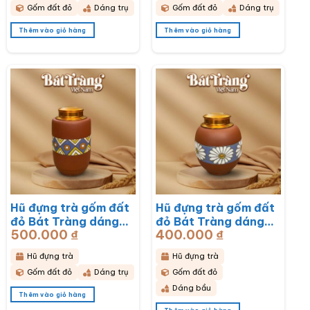
Gốm đất đỏ
Dáng trụ
Gốm đất đỏ
Dáng trụ
Thêm vào giỏ hàng
Thêm vào giỏ hàng
Hũ đựng trà gốm đất
Hũ đựng trà gốm đất
đỏ Bát Tràng dáng
đỏ Bát Tràng dáng
500.000
₫
400.000
₫
bầu hoạ tiết thổ cẩm
bầu hoạ tiết hoa cúc
BT-HĐT11
hoạ mi trắng BT-
Hũ đựng trà
Hũ đựng trà
HĐT10
Gốm đất đỏ
Dáng trụ
Gốm đất đỏ
Dáng bầu
Thêm vào giỏ hàng