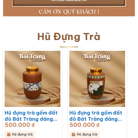
Hũ Đựng Trà
Hũ đựng trà gốm đất
Hũ đựng trà gốm đất
đỏ Bát Tràng dáng
đỏ Bát Tràng dáng
500.000
₫
500.000
₫
trụ hoạ tiết hoa mai
trụ hoạ tiết hoa sen
trắng BT-HĐT13
BT-HĐT12
Hũ đựng trà
Hũ đựng trà