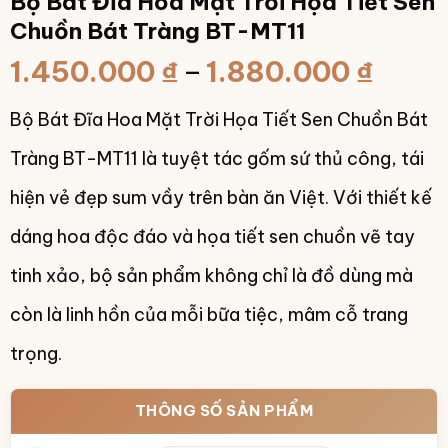
Bộ Bát Đĩa Hoa Mặt Trời Họa Tiết Sen
Chuồn Bát Tràng BT-MT11
Khoả
1.450.000
₫
–
1.880.000
₫
giá:
Bộ Bát Đĩa Hoa Mặt Trời Họa Tiết Sen Chuồn Bát
từ
1.450
Tràng BT-MT11 là tuyệt tác gốm sứ thủ công, tái
đến
hiện vẻ đẹp sum vầy trên bàn ăn Việt. Với thiết kế
1.880
dáng hoa độc đáo và họa tiết sen chuồn vẽ tay
tinh xảo, bộ sản phẩm không chỉ là đồ dùng mà
còn là linh hồn của mỗi bữa tiệc, mâm cỗ trang
trọng.
THÔNG SỐ SẢN PHẨM