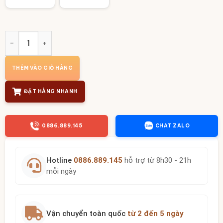
Set Bát Đĩa Hoa Mặt Trời Men Xanh Vẽ Đào Trắng BT-MT04
THÊM VÀO GIỎ HÀNG
ĐẶT HÀNG NHANH
0886.889.145
CHAT ZALO
Hotline
0886.889.145
hỗ trợ từ 8h30 - 21h
mỗi ngày
Vận chuyển toàn quốc
từ 2 đến 5 ngày