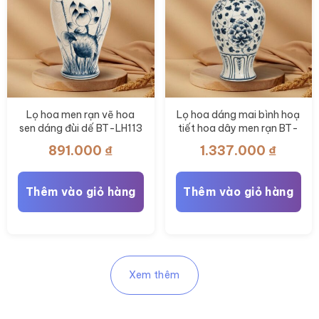
Lọ hoa men rạn vẽ hoa
Lọ hoa dáng mai bình hoạ
sen dáng đùi dế BT-LH113
tiết hoa dây men rạn BT-
LH109
891.000
₫
1.337.000
₫
Thêm vào giỏ hàng
Thêm vào giỏ hàng
Xem thêm