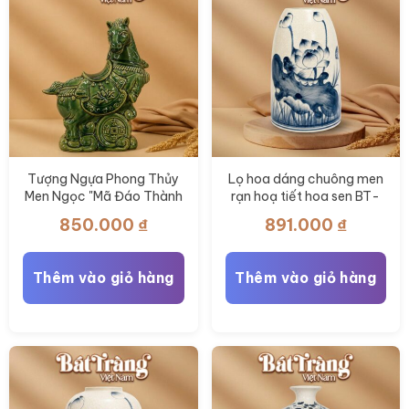
được
được
chọn
chọn
trên
trên
trang
trang
sản
sản
phẩm
phẩm
Tượng Ngựa Phong Thủy
Lọ hoa dáng chuông men
Men Ngọc "Mã Đáo Thành
rạn hoạ tiết hoa sen BT-
Công" BT-TLV08
LH112
850.000
₫
891.000
₫
Thêm vào giỏ hàng
Thêm vào giỏ hàng