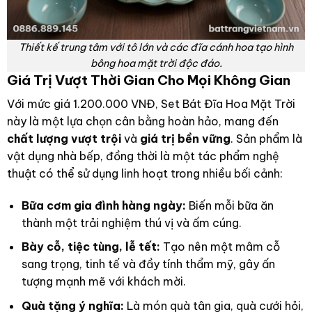
Thiết kế trung tâm với tô lớn và các đĩa cánh hoa tạo hình
bông hoa mặt trời độc đáo.
Giá Trị Vượt Thời Gian Cho Mọi Không Gian
Với mức giá 1.200.000 VNĐ, Set Bát Đĩa Hoa Mặt Trời
này là một lựa chọn cân bằng hoàn hảo, mang đến
chất lượng vượt trội
và
giá trị bền vững
. Sản phẩm là
vật dụng nhà bếp, đồng thời là một tác phẩm nghệ
thuật có thể sử dụng linh hoạt trong nhiều bối cảnh:
Bữa cơm gia đình hàng ngày:
Biến mỗi bữa ăn
thành một trải nghiệm thú vị và ấm cúng.
Bày cỗ, tiệc tùng, lễ tết:
Tạo nên một mâm cỗ
sang trọng, tinh tế và đầy tính thẩm mỹ, gây ấn
tượng mạnh mẽ với khách mời.
Quà tặng ý nghĩa:
Là món quà tân gia, quà cưới hỏi,