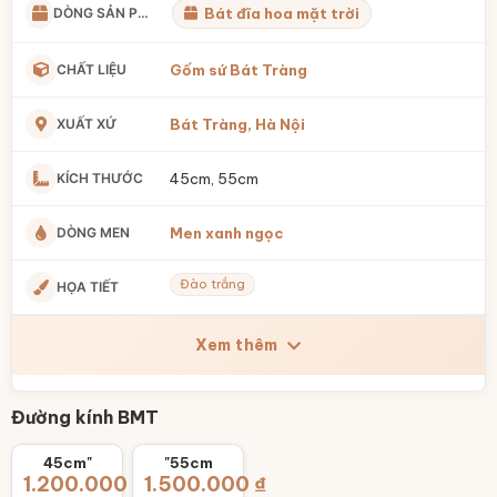
DÒNG SẢN PHẨM
Bát đĩa hoa mặt trời
CHẤT LIỆU
Gốm sứ Bát Tràng
XUẤT XỨ
Bát Tràng, Hà Nội
KÍCH THƯỚC
45cm, 55cm
DÒNG MEN
Men xanh ngọc
Đào trắng
HỌA TIẾT
Xem thêm
Đường kính BMT
45cm"
"55cm
1.200.000
₫
1.500.000
₫