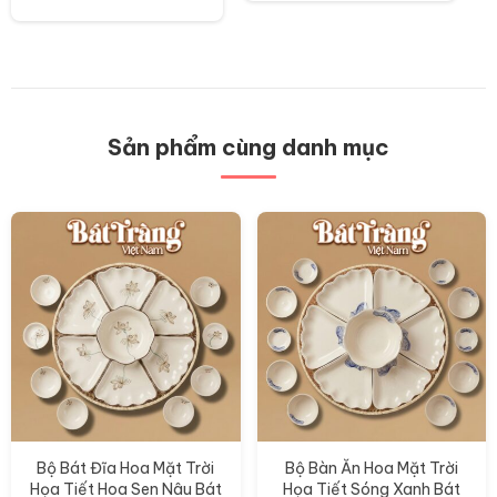
Sản
phẩm
này
có
nhiều
biến
thể.
Các
Sản phẩm cùng danh mục
tùy
chọn
có
thể
được
chọn
trên
trang
sản
phẩm
Bộ Bát Đĩa Hoa Mặt Trời
Bộ Bàn Ăn Hoa Mặt Trời
Họa Tiết Hoa Sen Nâu Bát
Họa Tiết Sóng Xanh Bát