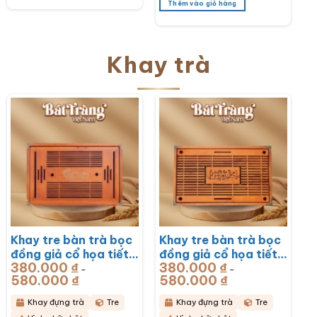
Thêm vào giỏ hàng
Khay trà
Khay tre bàn trà bọc
Khay tre bàn trà bọc
đồng giả cổ họa tiết
đồng giả cổ họa tiết
380.000
₫
380.000
₫
Rồng Phú Quý
Mã Đáo Thành Công
–
–
580.000
₫
Khoảng
580.000
₫
Khoảng
51x33x6cm BT-
43x28x6cm BT-
giá:
giá:
từ
từ
KDT17
KDT16
380.000 ₫
380.000 ₫
Khay đựng trà
Tre
Khay đựng trà
Tre
đến
đến
580.000 ₫
580.000 ₫