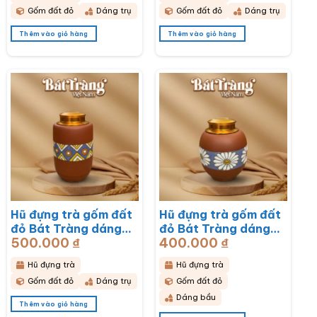
Gốm đất đỏ
Dáng trụ
Gốm đất đỏ
Dáng trụ
Thêm vào giỏ hàng
Thêm vào giỏ hàng
Hũ đựng trà gốm đất
Hũ đựng trà gốm đất
đỏ Bát Tràng dáng
đỏ Bát Tràng dáng
500.000
₫
400.000
₫
bầu hoạ tiết thổ cẩm
bầu hoạ tiết hoa cúc
BT-HĐT11
hoạ mi trắng BT-
Hũ đựng trà
Hũ đựng trà
HĐT10
Gốm đất đỏ
Dáng trụ
Gốm đất đỏ
Dáng bầu
Thêm vào giỏ hàng