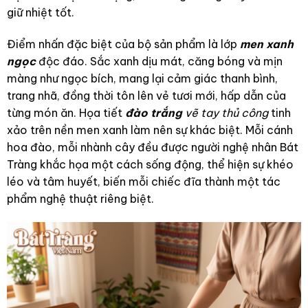
giữ nhiệt tốt.
Điểm nhấn đặc biệt của bộ sản phẩm là lớp
men xanh
ngọc
độc đáo. Sắc xanh dịu mát, căng bóng và mịn
màng như ngọc bích, mang lại cảm giác thanh bình,
trang nhã, đồng thời tôn lên vẻ tươi mới, hấp dẫn của
từng món ăn. Họa tiết
đào trắng
vẽ tay thủ công
tinh
xảo trên nền men xanh làm nên sự khác biệt. Mỗi cánh
hoa đào, mỗi nhành cây đều được người nghệ nhân Bát
Tràng khắc họa một cách sống động, thể hiện sự khéo
léo và tâm huyết, biến mỗi chiếc đĩa thành một tác
phẩm nghệ thuật riêng biệt.