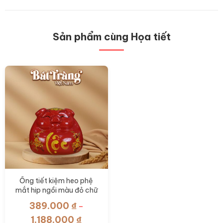
Sản phẩm cùng Họa tiết
Ống tiết kiệm heo phệ
mắt hip ngồi màu đỏ chữ
lộc BT-HĐ10
389.000
₫
–
Khoảng
1.188.000
₫