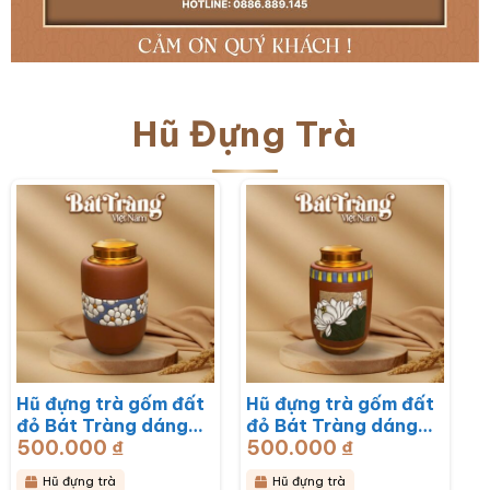
Hũ Đựng Trà
Hũ đựng trà gốm đất
Hũ đựng trà gốm đất
đỏ Bát Tràng dáng
đỏ Bát Tràng dáng
500.000
₫
500.000
₫
trụ hoạ tiết hoa mai
trụ hoạ tiết hoa sen
trắng BT-HĐT13
BT-HĐT12
Hũ đựng trà
Hũ đựng trà