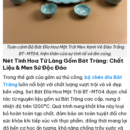
Toàn cảnh Bộ Bát Đĩa Hoa Mặt Trời Men Xanh Vẽ Đào Trắng
BT-MT04, hiện thân của sự tinh tế và ấm cúng.
Nét Tinh Hoa Từ Làng Gốm Bát Tràng: Chất
Liệu & Men Sứ Độc Đáo
Trong thế giới của gốm sứ thủ công,
bộ chén dĩa Bát
Tràng
luôn nổi bật với chất lượng vượt trội và vẻ đẹp
bền vững. Set Bát Đĩa Hoa Mặt Trời BT-MT04 được chế
tác từ nguyên liệu gốm sứ Bát Tràng cao cấp, nung ở
nhiệt độ trên 1200°C. Quá trình nung khắt khe này loại
bỏ hoàn toàn tạp chất, đảm bảo an toàn tuyệt đối cho
sức khỏe khi tiếp xúc với thực phẩm, đồng thời mang lại
độ bền cơ học ấn tượng, khả năng chống trầy xước và