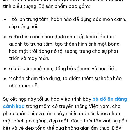
tính biểu tượng. Bộ sản phẩm bao gồm:
1 tô lớn trung tâm, hoàn hảo để đựng các món canh,
súp nóng hổi.
6 đĩa hình cánh hoa được sắp xếp khéo léo bao
quanh tô trung tâm, tạo thành hình ảnh một bông
hoa mặt trời đang nở rộ, tượng trưng cho sự phát
triển và may mắn.
6 bát cơm nhỏ xinh, đồng bộ về men và họa tiết.
2 chén chấm tiện dụng, tô điểm thêm sự hoàn hảo
cho mâm cỗ.
Sự kết hợp này tối ưu hóa việc trình bày
bộ đồ ăn dáng
cánh hoa
trong mâm cỗ truyền thống Việt Nam, cho
phép phân chia và trình bày nhiều món ăn khác nhau
một cách gọn gàng, đẹp mắt, đồng thời tôn vinh sự gắn
kết và vẻ đẹp tổng thể của không gian ẩm thực. Đây