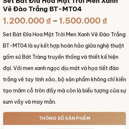
Set Bát Đĩa Hoa Mặt Trời Men Xanh
Vẽ Đào Trắng BT-MT04
Khoả
1.200.000
₫
–
1.500.000
₫
giá:
Set Bát Đĩa Hoa Mặt Trời Men Xanh Vẽ Đào Trắng
từ
1.200
BT-MT04 là sự kết hợp hoàn hảo giữa nghệ thuật
đến
gốm sứ Bát Tràng truyền thống và thiết kế hiện
1.500
đại. Với men xanh ngọc dịu mát và họa tiết đào
trắng vẽ tay tinh xảo, bộ sản phẩm không chỉ kiến
tạo mâm cỗ tròn đầy mà còn là biểu tượng của sự
sum vầy và may mắn.
THÔNG SỐ SẢN PHẨM