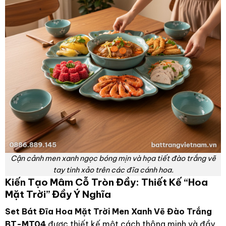
Cận cảnh men xanh ngọc bóng mịn và họa tiết đào trắng vẽ
tay tinh xảo trên các đĩa cánh hoa.
Kiến Tạo Mâm Cỗ Tròn Đầy: Thiết Kế “Hoa
Mặt Trời” Đầy Ý Nghĩa
Set Bát Đĩa Hoa Mặt Trời Men Xanh Vẽ Đào Trắng
BT-MT04
được thiết kế một cách thông minh và đầy