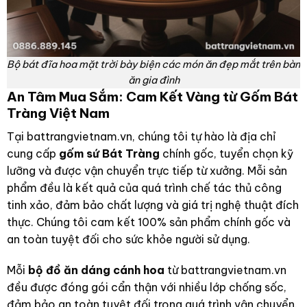
Bộ bát đĩa hoa mặt trời bày biện các món ăn đẹp mắt trên bàn
ăn gia đình
An Tâm Mua Sắm: Cam Kết Vàng từ Gốm Bát
Tràng Việt Nam
Tại battrangvietnam.vn, chúng tôi tự hào là địa chỉ
cung cấp
gốm sứ Bát Tràng
chính gốc, tuyển chọn kỹ
lưỡng và được vận chuyển trực tiếp từ xưởng. Mỗi sản
phẩm đều là kết quả của quá trình chế tác thủ công
tinh xảo, đảm bảo chất lượng và giá trị nghệ thuật đích
thực. Chúng tôi cam kết 100% sản phẩm chính gốc và
an toàn tuyệt đối cho sức khỏe người sử dụng.
Mỗi
bộ đồ ăn dáng cánh hoa
từ battrangvietnam.vn
đều được đóng gói cẩn thận với nhiều lớp chống sốc,
đảm bảo an toàn tuyệt đối trong quá trình vận chuyển.