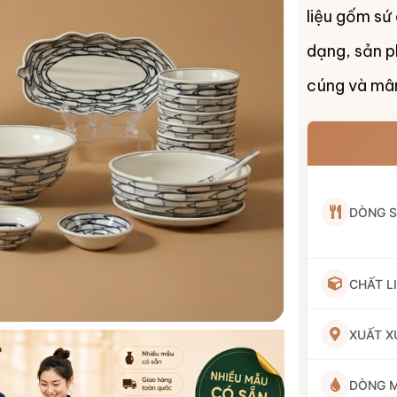
liệu gốm sứ
dạng, sản p
cúng và mâ
DÒNG 
CHẤT L
XUẤT X
DÒNG 