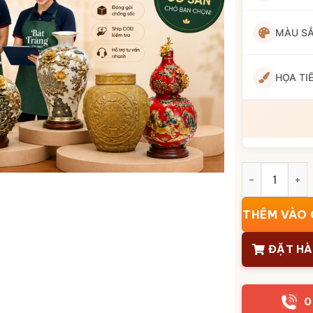
MÀU S
HỌA TI
Bộ bát đĩa Bá
THÊM VÀO 
ĐẶT H
0