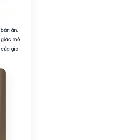
 bàn ăn.
ị giác mê
 của gia