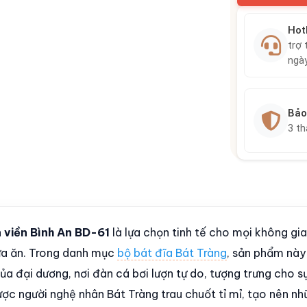
Hot
trợ 
ngà
Bảo
3 t
 viền Bình An BD-61
là lựa chọn tinh tế cho mọi không gi
ữa ăn. Trong danh mục
bộ bát đĩa Bát Tràng
, sản phẩm này
ủa đại dương, nơi đàn cá bơi lượn tự do, tượng trưng cho sự
ược người nghệ nhân Bát Tràng trau chuốt tỉ mỉ, tạo nên n