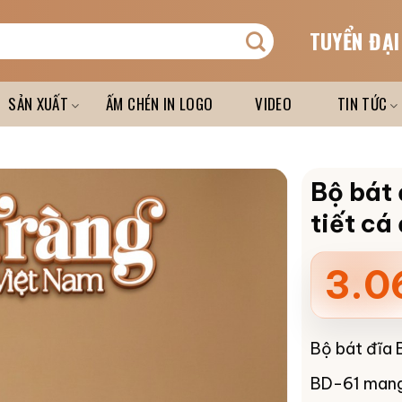
TUYỂN ĐẠI
SẢN XUẤT
ẤM CHÉN IN LOGO
VIDEO
TIN TỨC
Bộ bát 
tiết cá
3.0
Bộ bát đĩa 
BD-61 mang 