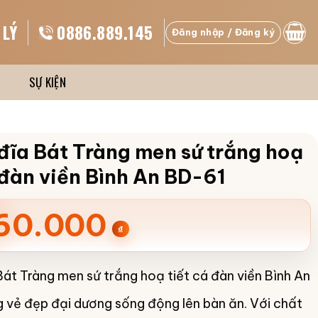
 LÝ
0886.889.145
Đăng nhập / Đăng ký
SỰ KIỆN
đĩa Bát Tràng men sứ trắng hoạ
 đàn viền Bình An BD-61
60.000
₫
Bát Tràng men sứ trắng hoạ tiết cá đàn viền Bình An
vẻ đẹp đại dương sống động lên bàn ăn. Với chất