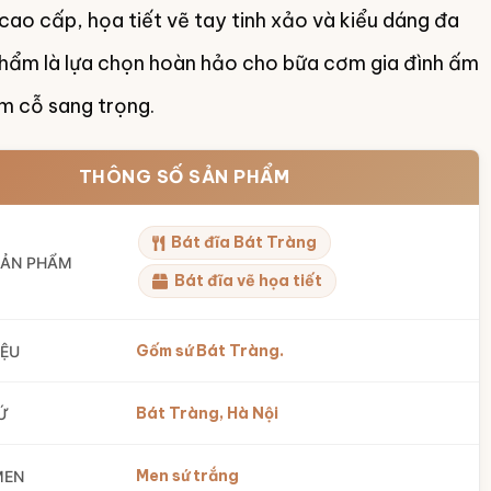
 cao cấp, họa tiết vẽ tay tinh xảo và kiểu dáng đa
hẩm là lựa chọn hoàn hảo cho bữa cơm gia đình ấm
m cỗ sang trọng.
THÔNG SỐ SẢN PHẨM
Bát đĩa Bát Tràng
SẢN PHẨM
Bát đĩa vẽ họa tiết
Gốm sứ Bát Tràng.
IỆU
Bát Tràng, Hà Nội
Ứ
Men sứ trắng
MEN