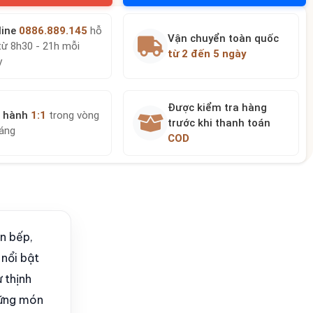
line
0886.889.145
hỗ
Vận chuyển toàn quốc
từ 8h30 - 21h mỗi
từ 2 đến 5 ngày
y
Được kiểm tra hàng
 hành
1:1
trong vòng
trước khi thanh toán
háng
COD
an bếp,
 nổi bật
 thịnh
hững món