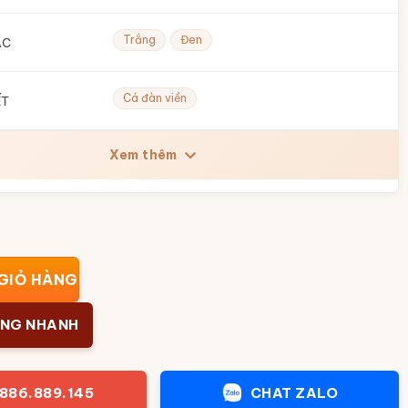
Trắng
Đen
ẮC
Cá đàn viền
ẾT
Xem thêm
t Tràng men sứ trắng hoạ tiết cá đàn viền Bình An BD-61 số l
GIỎ HÀNG
ÀNG NHANH
886.889.145
CHAT ZALO