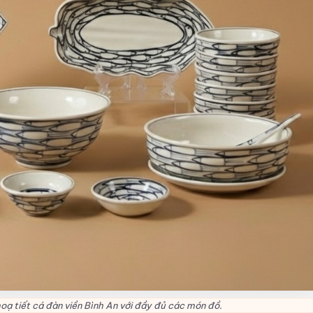
oạ tiết cá đàn viền Bình An với đầy đủ các món đồ.