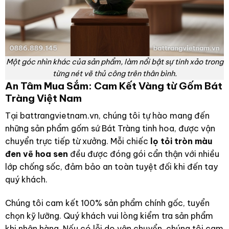
Một góc nhìn khác của sản phẩm, làm nổi bật sự tinh xảo trong
từng nét vẽ thủ công trên thân bình.
An Tâm Mua Sắm: Cam Kết Vàng từ Gốm Bát
Tràng Việt Nam
Tại battrangvietnam.vn, chúng tôi tự hào mang đến
những sản phẩm gốm sứ Bát Tràng tinh hoa, được vận
chuyển trực tiếp từ xưởng. Mỗi chiếc
lọ tỏi tròn màu
đen vẽ hoa sen
đều được đóng gói cẩn thận với nhiều
lớp chống sốc, đảm bảo an toàn tuyệt đối khi đến tay
quý khách.
Chúng tôi cam kết 100% sản phẩm chính gốc, tuyển
chọn kỹ lưỡng. Quý khách vui lòng kiểm tra sản phẩm
khi nhận hàng. Nếu có lỗi do vận chuyển, chúng tôi cam