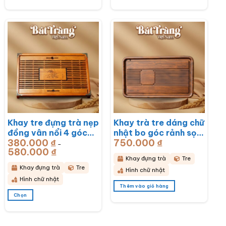
Sản
Sản
phẩm
phẩm
này
này
có
có
nhiều
nhiều
biến
biến
thể.
thể.
Các
Các
tùy
tùy
chọn
chọn
có
có
thể
thể
được
được
chọn
chọn
Khay tre đựng trà nẹp
Khay trà tre dáng chữ
trên
trên
đồng vân nổi 4 góc
nhật bo góc rảnh sọc
trang
trang
sản
sản
380.000
₫
750.000
₫
khắc hoa lan
50x28x3cm BT-
–
phẩm
phẩm
580.000
₫
Khoảng
43x28x6cm BT-
KDT14
giá:
Khay đựng trà
Tre
từ
KDT15
380.000 ₫
Khay đựng trà
Tre
Hình chữ nhật
đến
580.000 ₫
Hình chữ nhật
Thêm vào giỏ hàng
Chọn
Sản
phẩm
này