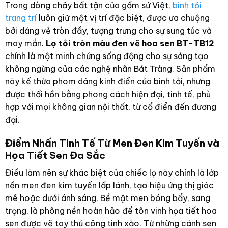
Trong dòng chảy bất tận của gốm sứ Việt,
bình tỏi
trang trí
luôn giữ một vị trí đặc biệt, được ưa chuộng
bởi dáng vẻ tròn đầy, tượng trưng cho sự sung túc và
may mắn.
Lọ tỏi tròn màu đen vẽ hoa sen BT-TB12
chính là một minh chứng sống động cho sự sáng tạo
không ngừng của các nghệ nhân Bát Tràng. Sản phẩm
này kế thừa phom dáng kinh điển của bình tỏi, nhưng
được thổi hồn bằng phong cách hiện đại, tinh tế, phù
hợp với mọi không gian nội thất, từ cổ điển đến đương
đại.
Điểm Nhấn Tinh Tế Từ Men Đen Kim Tuyến và
Họa Tiết Sen Đa Sắc
Điều làm nên sự khác biệt của chiếc lọ này chính là lớp
nền men đen kim tuyến lấp lánh, tạo hiệu ứng thị giác
mê hoặc dưới ánh sáng. Bề mặt men bóng bẩy, sang
trọng, là phông nền hoàn hảo để tôn vinh họa tiết hoa
sen được vẽ tay thủ công tinh xảo. Từ những cánh sen