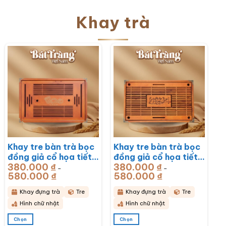
Khay trà
Khay tre bàn trà bọc
Khay tre bàn trà bọc
đồng giả cổ họa tiết
đồng giả cổ họa tiết
380.000
₫
380.000
₫
Rồng Phú Quý
Mã Đáo Thành Công
–
–
580.000
₫
Khoảng
580.000
₫
Khoảng
51x33x6cm BT-
43x28x6cm BT-
giá:
giá:
từ
từ
KDT17
KDT16
380.000 ₫
380.000 ₫
Khay đựng trà
Tre
Khay đựng trà
Tre
đến
đến
580.000 ₫
580.000 ₫
Hình chữ nhật
Hình chữ nhật
Chọn
Chọn