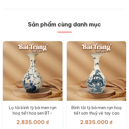
có
nhiều
biến
thể.
Các
Sản phẩm cùng danh mục
tùy
chọn
có
thể
được
chọn
trên
trang
sản
phẩm
Lọ tỏi bình tỳ bà men rạn
Bình tỏi tỳ bà men rạn hoạ
hoạ tiết hoa sen BT-
tiết sơn thuỷ vẽ tay cao
LTB06
58cm BT-LTB05
2.835.000
₫
2.835.000
₫