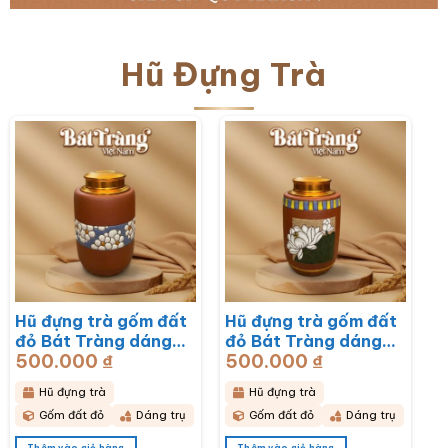
Hũ Đựng Trà
Hũ đựng trà gốm đất
Hũ đựng trà gốm đất
đỏ Bát Tràng dáng
đỏ Bát Tràng dáng
500.000
₫
500.000
₫
trụ hoạ tiết hoa mai
trụ hoạ tiết hoa sen
trắng BT-HĐT13
BT-HĐT12
Hũ đựng trà
Hũ đựng trà
Gốm đất đỏ
Dáng trụ
Gốm đất đỏ
Dáng trụ
Thêm vào giỏ hàng
Thêm vào giỏ hàng