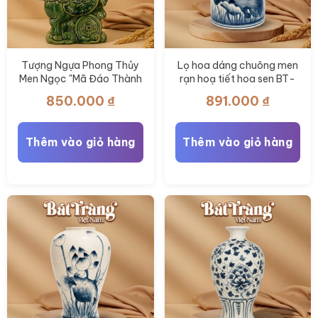
Tượng Ngựa Phong Thủy
Lọ hoa dáng chuông men
Men Ngọc "Mã Đáo Thành
rạn hoạ tiết hoa sen BT-
Công" BT-TLV08
LH112
850.000
₫
891.000
₫
Thêm vào giỏ hàng
Thêm vào giỏ hàng