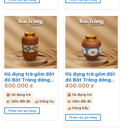
Hũ đựng trà gốm đất
Hũ đựng trà gốm đất
đỏ Bát Tràng dáng
đỏ Bát Tràng dáng
500.000
₫
400.000
₫
bầu hoạ tiết thổ cẩm
bầu hoạ tiết hoa cúc
BT-HĐT11
hoạ mi trắng BT-
Hũ đựng trà
Hũ đựng trà
HĐT10
Gốm đất đỏ
Dáng trụ
Gốm đất đỏ
Dáng bầu
Thêm vào giỏ hàng
Thêm vào giỏ hàng