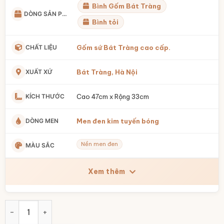
Bình Gốm Bát Tràng
DÒNG SẢN PHẨM
Bình tỏi
CHẤT LIỆU
Gốm sứ Bát Tràng cao cấp.
XUẤT XỨ
Bát Tràng, Hà Nội
KÍCH THƯỚC
Cao 47cm x Rộng 33cm
DÒNG MEN
Men đen kim tuyến bóng
Nền men đen
MÀU SẮC
Xem thêm
Lọ tỏi tròn màu đen vẽ hoa sen cao 47cm BT-TB12 số lượng