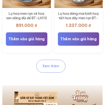
Lọ hoa men rạn vẽ hoa
Lọ hoa dáng mai bình hoạ
sen dáng đùi dế BT-LH113
tiết hoa dây men rạn BT-
LH109
891.000
₫
1.337.000
₫
Thêm vào giỏ hàng
Thêm vào giỏ hàng
Xem thêm