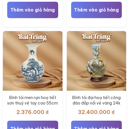
Thêm vào giỏ hàng
Thêm vào giỏ hàng
Bình tỏi men rạn hoạ tiết
Bình tỏi đại hoạ tiết công
sơn thuỷ vẽ tay cao 55cm
đào đắp nổi vẽ vàng 24k
BT-TB15
BT-TB14
2.376.000
₫
32.400.000
₫
Thêm vào giỏ hàng
Thêm vào giỏ hàng