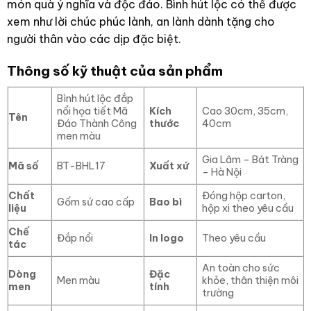
món quà ý nghĩa và độc đáo. Bình hút lộc có thể được
xem như lời chúc phúc lành, an lành dành tặng cho
người thân vào các dịp đặc biệt.
Thông số kỹ thuật của sản phẩm
Bình hút lộc đắp
nổi họa tiết Mã
Kích
Cao 30cm, 35cm,
Tên
Đáo Thành Công
thước
40cm
men màu
Gia Lâm – Bát Tràng
Mã số
BT-BHL17
Xuất xứ
– Hà Nội
Chất
Đóng hộp carton,
Gốm sứ cao cấp
Bao bì
liệu
hộp xi theo yêu cầu
Chế
Đắp nổi
In logo
Theo yêu cầu
tác
An toàn cho sức
Dòng
Đặc
Men màu
khỏe, thân thiện môi
men
tính
trường