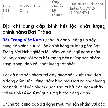
Quy
Đạt tiêu chuẩn chất
Họa
Mã Đáo Thành
chuẩn
lượng QCVN12-
tiết
Công
kỹ
4:2015/BYT
thuật
Địa chỉ cung cấp bình hút lộc chất lượng
chính hãng Bát Tràng
Bát Tràng Việt Nam
tự hào là đơn vị đáng tin cậy
cung cấp bình hút tài lộc chính hãng từ làng gốm Bát
Tràng. Với kinh nghiệm lâu năm và đội ngũ nghệ nhân
tài ba, chúng tôi cam kết mang đến những sản phẩm
sang trọng, đẹp với chất lượng tốt nhất.
Tất cả các sản phẩm tại đây được sản xuất trực tiếp
từ làng gốm Bát Tràng, đảm bảo mẫu mã và chất lượng
tốt nhất. Mỗi sản phẩm được tạo ra bởi các nghệ nhân
với sự tinh tế và tỉ mỉ qua từng bước công đoạn.
Chúng tôi cung cấp đa dạng mẫu mã sản phẩm với các