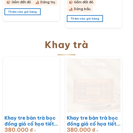
Gốm đất đỏ
Dáng trụ
Gốm đất đỏ
Dáng bầu
Thêm vào giỏ hàng
Thêm vào giỏ hàng
Khay trà
Khay tre bàn trà bọc
Khay tre bàn trà bọc
đồng giả cổ họa tiết
đồng giả cổ họa tiết
380.000
₫
380.000
₫
Rồng Phú Quý
Mã Đáo Thành Công
–
–