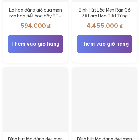
Lọ hoa dáng giỏ cua men
Bình Hút Lộc Men Rạn Cổ
rạn hoạ tiết hoa dây BT-
Vẽ Lam Họa Tiết Tùng
LH110
Lâm Sơn Thủy BT-BHL117
594.000
₫
4.455.000
₫
Thêm vào giỏ hàng
Thêm vào giỏ hàng
Bình hút lộc dáng dẹt men
Bình hút lộc dáng dẹt men