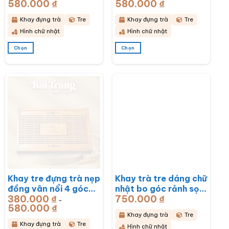
580.000
₫
Khoảng
580.000
₫
Khoảng
51x33x6cm BT-
43x28x6cm BT-
giá:
giá:
từ
từ
KDT17
KDT16
380.000 ₫
380.000 ₫
Khay đựng trà
Tre
Khay đựng trà
Tre
đến
đến
580.000 ₫
580.000 ₫
Hình chữ nhật
Hình chữ nhật
Chọn
Chọn
Sản
Sản
phẩm
phẩm
này
này
có
có
nhiều
nhiều
biến
biến
thể.
thể.
Các
Các
tùy
tùy
chọn
chọn
có
có
thể
thể
được
được
chọn
chọn
Khay tre đựng trà nẹp
Khay trà tre dáng chữ
trên
trên
đồng vân nổi 4 góc
nhật bo góc rảnh sọc
trang
trang
sản
sản
380.000
₫
750.000
₫
khắc hoa lan
50x28x3cm BT-
–
phẩm
phẩm
580.000
₫
Khoảng
43x28x6cm BT-
KDT14
giá:
Khay đựng trà
Tre
từ
KDT15
380.000 ₫
Khay đựng trà
Tre
Hình chữ nhật
đến