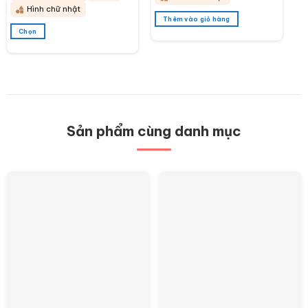
580.000 ₫
Hình chữ nhật
Thêm vào giỏ hàng
Chọn
Sản
phẩm
này
có
nhiều
biến
thể.
Các
Sản phẩm cùng danh mục
tùy
chọn
có
thể
được
chọn
trên
trang
sản
phẩm