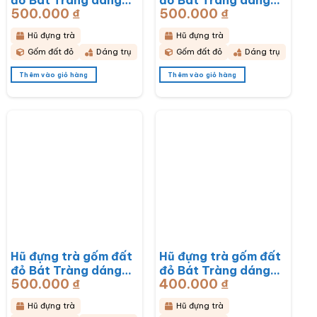
500.000
₫
500.000
₫
trụ hoạ tiết hoa mai
trụ hoạ tiết hoa sen
trắng BT-HĐT13
BT-HĐT12
Hũ đựng trà
Hũ đựng trà
Gốm đất đỏ
Dáng trụ
Gốm đất đỏ
Dáng trụ
Thêm vào giỏ hàng
Thêm vào giỏ hàng
Hũ đựng trà gốm đất
Hũ đựng trà gốm đất
đỏ Bát Tràng dáng
đỏ Bát Tràng dáng
500.000
₫
400.000
₫
bầu hoạ tiết thổ cẩm
bầu hoạ tiết hoa cúc
BT-HĐT11
hoạ mi trắng BT-
Hũ đựng trà
Hũ đựng trà
HĐT10