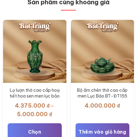
vẽ tay BT-BHL114
BT-BHL113
891.000
₫
891.000
₫
Thêm vào giỏ hàng
Thêm vào giỏ hàng
Xem thêm
Sản phẩm cùng khoảng giá