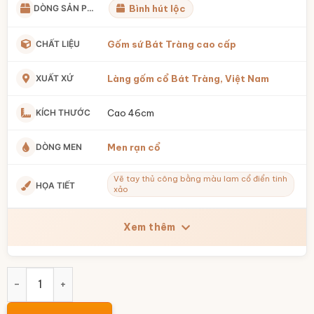
DÒNG SẢN PHẨM
Bình hút lộc
CHẤT LIỆU
Gốm sứ Bát Tràng cao cấp
XUẤT XỨ
Làng gốm cổ Bát Tràng, Việt Nam
KÍCH THƯỚC
Cao 46cm
DÒNG MEN
Men rạn cổ
Vẽ tay thủ công bằng màu lam cổ điển tinh
HỌA TIẾT
xảo
Xem thêm
Bình Hút Lộc Men Rạn Cổ Vẽ Lam Họa Tiết Tùng Lâm Sơn Th