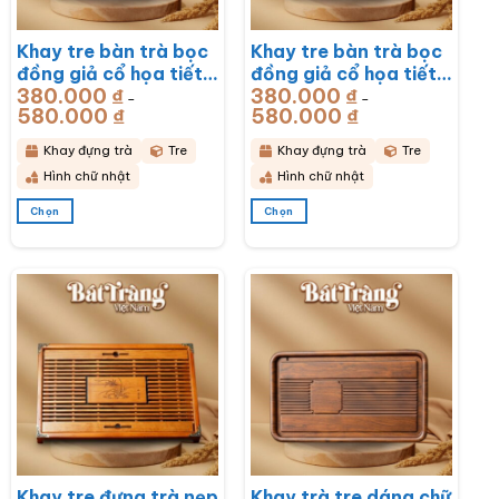
Dáng bầu
Thêm vào giỏ hàng
Thêm vào giỏ hàng
Khay trà
Khay tre bàn trà bọc
Khay tre bàn trà bọc
đồng giả cổ họa tiết
đồng giả cổ họa tiết
380.000
₫
380.000
₫
Rồng Phú Quý
Mã Đáo Thành Công
–
–
580.000
₫
Khoảng
580.000
₫
Khoảng
51x33x6cm BT-
43x28x6cm BT-
giá:
giá: