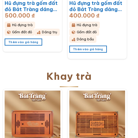
500.000
₫
500.000
₫
trụ hoạ tiết hoa mai
trụ hoạ tiết hoa sen
trắng BT-HĐT13
BT-HĐT12
Hũ đựng trà
Hũ đựng trà
Gốm đất đỏ
Dáng trụ
Gốm đất đỏ
Dáng trụ
Thêm vào giỏ hàng
Thêm vào giỏ hàng
Hũ đựng trà gốm đất
Hũ đựng trà gốm đất
đỏ Bát Tràng dáng
đỏ Bát Tràng dáng
500.000
₫
400.000
₫
bầu hoạ tiết thổ cẩm
bầu hoạ tiết hoa cúc
BT-HĐT11
hoạ mi trắng BT-
Hũ đựng trà
Hũ đựng trà
HĐT10
Gốm đất đỏ
Dáng trụ
Gốm đất đỏ