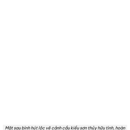
Thông tin sản phẩm
Mặt sau của chiếc bình tiếp nối mạch truyện với cảnh
sắc sơn thủy thanh bình, nơi có cây cầu nhỏ bắc qua
dòng sông hiền hòa dẫn lối đến ngôi lầu vọng cảnh giữa
mây trời, tạo nên một bố cục cân đối và trọn vẹn 360
độ.