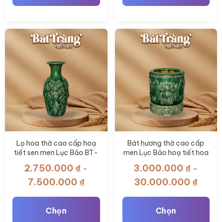
Lọ lượn thờ cao cấp hoạ
Bộ ấm chén thờ cao cấp
tiết hoa sen men lục bảo
men Lục Bảo BT-ĐT155
BT-ĐT156
4.375.000
₫
4.000.000
₫
–
Khoảng
5.000.000
₫
giá:
từ
Chọn
Thêm vào giỏ hàng
4.375.000 ₫
đến
Sản
5.000.000 ₫
phẩm
này
có