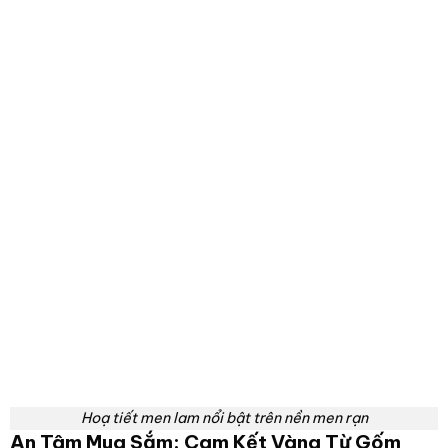
Bình hút lộc phù hợp đặt ở không gian phòng khách
Phòng khách:
Đặt trên đôn gỗ bên cạnh bàn trà
hoặc kệ tivi để tạo điểm nhấn sang trọng, đồng thời
nghênh đón cát khí vào nhà.
Thư phòng hoặc Văn phòng làm việc:
Đặt phía sau
bàn làm việc hoặc trên kệ sách giúp tâm trí hanh
thông, thu hút quý nhân phù trợ và thăng tiến trong
sự nghiệp.
Phòng thờ:
Đặt đối xứng hai bên ban thờ để tăng
tính trang nghiêm, thể hiện lòng thành kính và cầu
mong sự che chở, bình an cho cả gia đình.