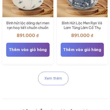
Lọ hoa dáng giỏ cua men
Bình hút lộc dáng dẹt men
rạn hoạ tiết hoa dây BT-
rạn hoạ tiết hoa phù dung
LH110
vẽ tay BT-BHL115
594.000
₫
891.000
₫
Thêm vào giỏ hàng
Thêm vào giỏ hàng
Bình hút lộc dáng dẹt men
Bình Hút Lộc Men Rạn Vẽ
rạn hoạ tiết chuồn chuồn
Lam Tùng Lâm Cổ Thụ