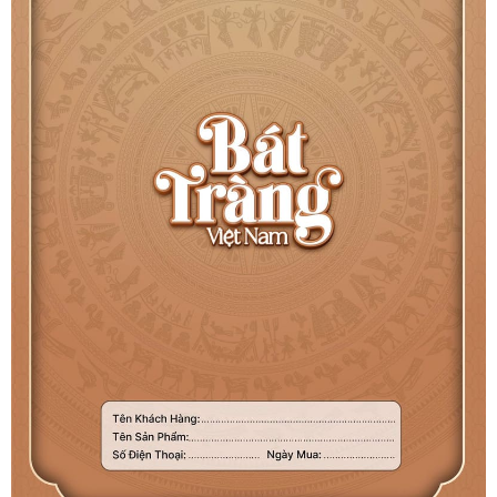
trên toàn quốc. Chúng tôi cam kết 100% sản phẩm
chính gốc Bát Tràng, nung ở nhiệt độ cao loại bỏ tạp
chất độc hại. Quý khách vui lòng kiểm tra sản phẩm khi
nhận hàng. Nếu phát hiện bất kỳ lỗi nào do vận chuyển
hoặc nhà sản xuất, chúng tôi cam kết 1 đổi 1 hoàn toàn
miễn phí. Hãy liên hệ ngay Hotline:
0886.889.145
để
sở hữu tác phẩm gốm sứ phong thủy đẳng cấp này.