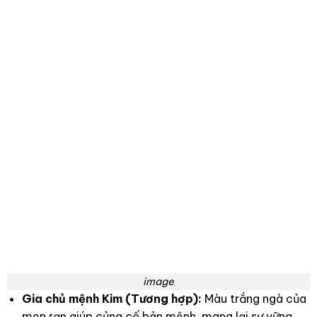
kỳ phù hợp cho những không gian mang hơi hướng tân
cổ điển hoặc truyền thống.
Bình Hút Lộc Men Rạn Vẽ Lam Hợp Mệnh
Nào?
Với sự kết hợp hài hòa giữa sắc trắng ngà của lớp men
rạn cổ (thuộc hành Kim) và màu xanh lam cổ điển của
họa tiết vẽ tay (thuộc hành Thủy), chiếc bình này là vật
phẩm phong thủy đại cát đại lợi cho gia chủ thuộc hai
mệnh này theo quy luật ngũ hành tương sinh tương
khắc: