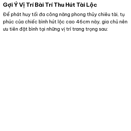
Kim sinh Thủy, sắc trắng ngà bổ trợ mạnh mẽ cho
hành Thủy, kết hợp cùng màu xanh lam tương hợp
giúp khơi thông dòng chảy tài lộc, thu hút may mắn
tối đa. Các năm sinh tiêu biểu: 1952, 1953, 1966,
1967, 1974, 1975, 1982, 1983, 1996, 1997, 2004,
2005.
Gia chủ mệnh Mộc (Tương sinh):
Thủy sinh Mộc,
sắc xanh lam của họa tiết vẽ tay sẽ nuôi dưỡng
nguồn năng lượng của mệnh Mộc, mang lại sự phát
triển thịnh vượng và bền vững. Các năm sinh tiêu
biểu: 1950, 1951, 1958, 1959, 1972, 1973, 1980, 1981,
1988, 1989, 2002, 2003.
Gợi Ý Vị Trí Bài Trí Thu Hút Tài Lộc
Để phát huy tối đa công năng phong thủy chiêu tài, tụ
phúc của chiếc bình hút lộc cao 46cm này, gia chủ nên
ưu tiên đặt bình tại những vị trí trang trọng sau: