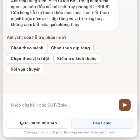
này
Anh/chị đang xem “Bình tụ lộc Bát Tràng men xanh
ngọc lục bảo đắp nổi bát mã truy phong BT-BHL81”.
có
Cửa hàng hỗ trợ tham khảo màu men, họa tiết theo
nhiều
mệnh hoặc năm sinh, dịp tặng và vị trí trưng bày;
biến
không cam kết hiệu quả phong thủy.
thể.
Anh/chị cần hỗ trợ phần nào?
Các
tùy
Chọn theo mệnh
Chọn theo dịp tặng
chọn
Chọn theo vị trí đặt
Kiểm tra kích thước
có
Choé thờ cao cấp hoạ
Đèn dầu thờ cao cấp men
tiết rồng men Lục Bảo
Lục Bảo hoạ tiết sen BT-
Hỏi vận chuyển
thể
BT-ĐT151
ĐT148
1.750.000
₫
1.750.000
₫
được
–
–
chọn
Khoảng
Khoản
2.500.000
₫
2.500.000
₫
giá:
giá:
trên
từ
từ
trang
Chọn
Chọn
1.750.000 ₫
1.750.
sản
đến
đến
phẩm
Sản
Sản
Gọi 0886.889.145
Chat Zalo
2.500.000 ₫
2.500.
phẩm
phẩm
Danh mục
Zalo
Gọi điện
Messenger
Giỏ hàng
Chỉ dùng thông tin để phản hồi đúng yêu cầu; không gửi tin rác.
này
này