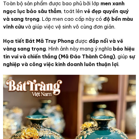
Toàn bộ sản phẩm được bao phủ bởi lớp
men xanh
ngọc lục bảo sâu thẳm
, toát lên
vẻ đẹp quyền quý
và sang trọng
. Lớp men cao cấp này có
độ bền màu
vĩnh cửu
và giúp việc vệ sinh vô cùng đơn giản.
Họa tiết Bát Mã Truy Phong
được
đắp nổi và vẽ
vàng sang trọng
. Hình ảnh này mang ý nghĩa
báo hiệu
tin vui và chiến thắng (Mã Đáo Thành Công)
, giúp
sự
nghiệp và công việc kinh doanh luôn thuận lợi
.