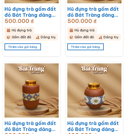
Hũ đựng trà gốm đất
Hũ đựng trà gốm đất
đỏ Bát Tràng dáng
đỏ Bát Tràng dáng
500.000
₫
500.000
₫
trụ hoạ tiết hoa mai
trụ hoạ tiết hoa sen
trắng BT-HĐT13
BT-HĐT12
Hũ đựng trà
Hũ đựng trà
Gốm đất đỏ
Dáng trụ
Gốm đất đỏ
Dáng trụ
Thêm vào giỏ hàng
Thêm vào giỏ hàng
Hũ đựng trà gốm đất
Hũ đựng trà gốm đất
đỏ Bát Tràng dáng
đỏ Bát Tràng dáng