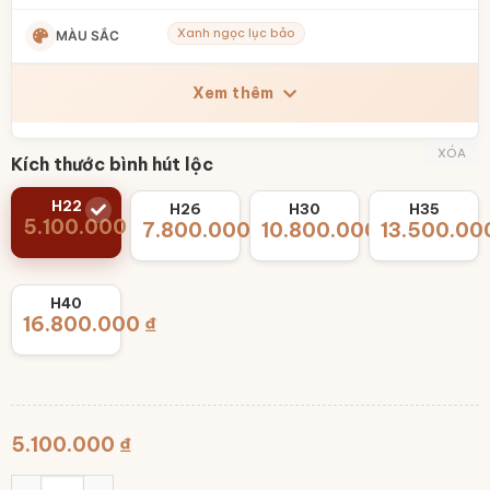
Xanh ngọc lục bảo
MÀU SẮC
Xem thêm
XÓA
Kích thước bình hút lộc
H22
H26
H30
H35
5.100.000
₫
7.800.000
₫
10.800.000
13.500.00
₫
H40
16.800.000
₫
5.100.000
₫
Bình tụ lộc Bát Tràng men xanh ngọc lục bảo đắp nổi bát 