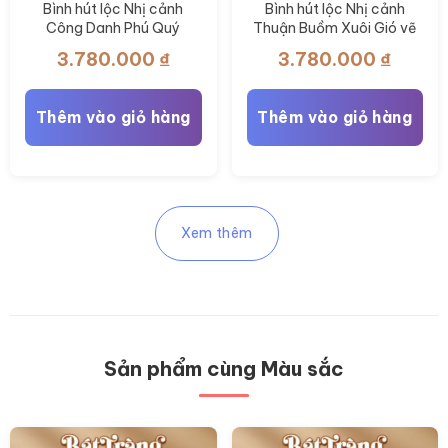
Bình hút lộc Nhị cảnh
Bình hút lộc Nhị cảnh
Công Danh Phú Quý
Thuận Buồm Xuôi Gió vẽ
Thuận Buồm Xuôi Gió BT-
vàng 24k BT-BHL96
3.780.000
₫
3.780.000
₫
BHL97
Thêm vào giỏ hàng
Thêm vào giỏ hàng
Xem thêm
Sản phẩm cùng Màu sắc