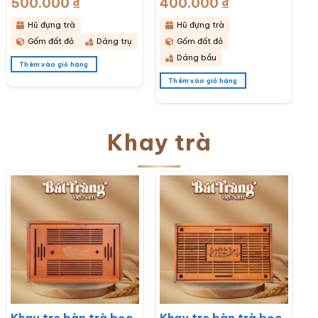
500.000
₫
400.000
₫
bầu hoạ tiết thổ cẩm
bầu hoạ tiết hoa cúc
BT-HĐT11
hoạ mi trắng BT-
Hũ đựng trà
Hũ đựng trà
HĐT10
Gốm đất đỏ
Dáng trụ
Gốm đất đỏ
Dáng bầu
Thêm vào giỏ hàng
Thêm vào giỏ hàng
Khay trà
Khay tre bàn trà bọc
Khay tre bàn trà bọc