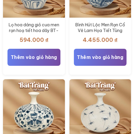
Lọ hoa dáng giỏ cua men
Bình Hút Lộc Men Rạn Cổ
rạn hoạ tiết hoa dây BT-
Vẽ Lam Họa Tiết Tùng
LH110
Lâm Sơn Thủy BT-BHL117
594.000
₫
4.455.000
₫
Thêm vào giỏ hàng
Thêm vào giỏ hàng