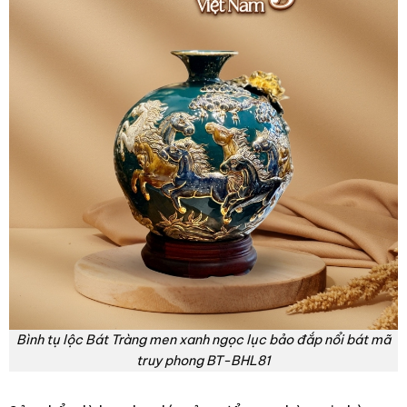
Bình tụ lộc Bát Tràng men xanh ngọc lục bảo đắp nổi bát mã
truy phong BT-BHL81