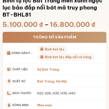
Bình tụ lộc Bát Tràng men xanh ngọc
lục bảo đắp nổi bát mã truy phong
BT-BHL81
Kho
5.100.000
₫
–
16.800.000
₫
giá:
từ
THÔNG SỐ SẢN PHẨM
5.1
Bình hút lộc
đến
DÒNG SẢN PHẨM
16.
Bình hút lộc đắp nổi vẽ vàng
CHẤT LIỆU
Sứ Bát Tràng
XUẤT XỨ
Bát Tràng, Hà Nội
KÍCH THƯỚC
H22, H26, H30, H35, H40
DÒNG MEN
Men màu