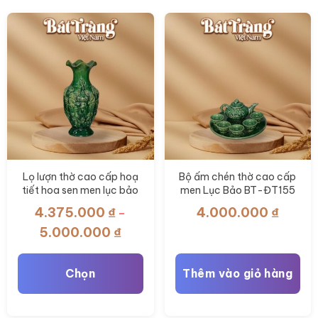
Lọ lượn thờ cao cấp hoạ
Bộ ấm chén thờ cao cấp
tiết hoa sen men lục bảo
men Lục Bảo BT-ĐT155
BT-ĐT156
4.375.000
₫
4.000.000
₫
–
Khoảng
5.000.000
₫
giá:
từ
Chọn
Thêm vào giỏ hàng
4.375.000 ₫
đến
Sản
5.000.000 ₫