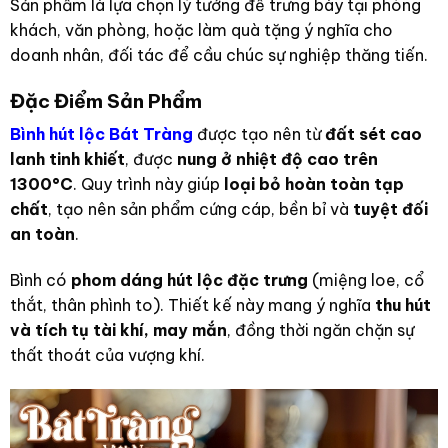
Sản phẩm là lựa chọn lý tưởng để trưng bày tại phòng
khách, văn phòng, hoặc làm quà tặng ý nghĩa cho
doanh nhân, đối tác để cầu chúc sự nghiệp thăng tiến.
Đặc Điểm Sản Phẩm
Bình hút lộc Bát Tràng
được tạo nên từ
đất sét cao
lanh tinh khiết
, được
nung ở nhiệt độ cao trên
1300°C
. Quy trình này giúp
loại bỏ hoàn toàn tạp
chất
, tạo nên sản phẩm cứng cáp, bền bỉ và
tuyệt đối
an toàn
.
Bình có
phom dáng hút lộc đặc trưng
(miệng loe, cổ
thắt, thân phình to). Thiết kế này mang ý nghĩa
thu hút
và tích tụ tài khí, may mắn
, đồng thời ngăn chặn sự
thất thoát của vượng khí.