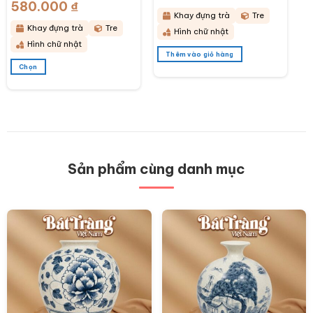
phẩm
phẩm
580.000
₫
Khoảng
43x28x6cm BT-
KDT14
giá:
Khay đựng trà
Tre
từ
KDT15
380.000 ₫
Khay đựng trà
Tre
Hình chữ nhật
đến
580.000 ₫
Hình chữ nhật
Thêm vào giỏ hàng
Chọn
Sản
phẩm
này
có
nhiều
biến
thể.
Các
Sản phẩm cùng danh mục
tùy
chọn
có
thể
được
chọn
trên
trang
sản
phẩm