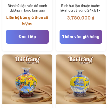
Bình hút lộc vân đá xanh
Bình hút lộc thuận buồm
dương in logo làm quà
liên hoa vẽ vàng 24k BT-
tặng BT-QT122
BHL99
Liên hệ báo giá theo số
3.780.000
₫
lượng
Đọc tiếp
Thêm vào giỏ hàng