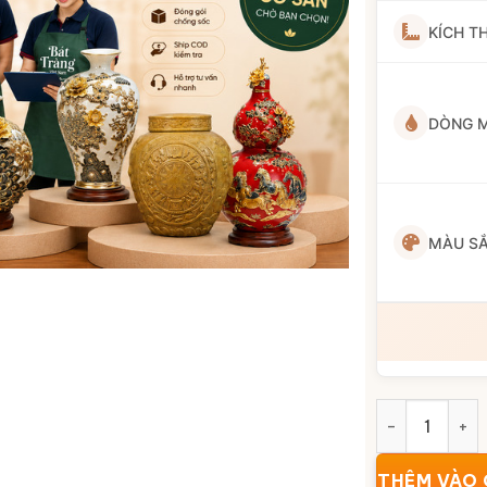
KÍCH T
DÒNG 
MÀU S
Lọ hoa men v
THÊM VÀO 