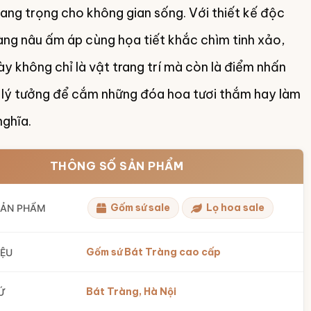
sang trọng cho không gian sống. Với thiết kế độc
ng nâu ấm áp cùng họa tiết khắc chìm tinh xảo,
y không chỉ là vật trang trí mà còn là điểm nhấn
 lý tưởng để cắm những đóa hoa tươi thắm hay làm
nghĩa.
THÔNG SỐ SẢN PHẨM
Gốm sứ sale
Lọ hoa sale
SẢN PHẨM
Gốm sứ Bát Tràng cao cấp
IỆU
Bát Tràng, Hà Nội
Ứ