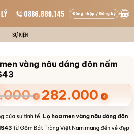
 LÝ
0886.889.145
Đăng nhập / Đăng ký
SỰ KIỆN
 men vàng nâu dáng đôn nấm
S43
.000
282.000
₫
₫
00 ₫.
g của sự tinh tế,
Lọ hoa men vàng nâu dáng đôn
00 ₫.
HS43
từ Gốm Bát Tràng Việt Nam mang đến vẻ đẹp