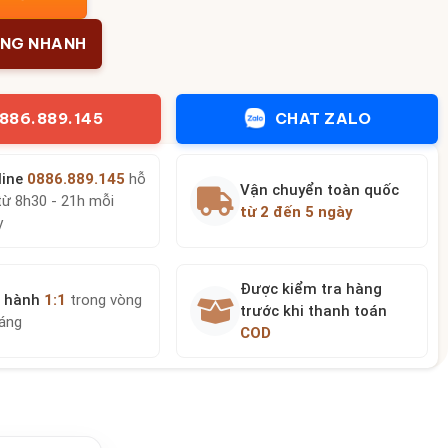
ÀNG NHANH
886.889.145
CHAT ZALO
line
0886.889.145
hỗ
Vận chuyển toàn quốc
từ 8h30 - 21h mỗi
từ 2 đến 5 ngày
y
Được kiểm tra hàng
 hành
1:1
trong vòng
trước khi thanh toán
háng
COD