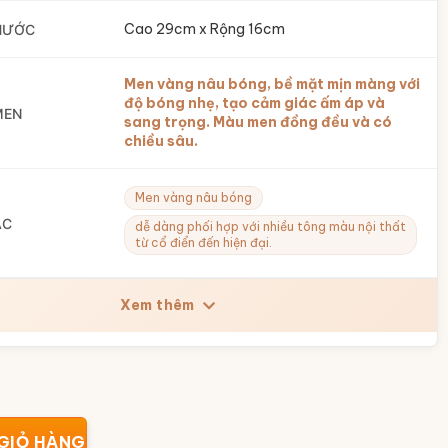
Cao 29cm x Rộng 16cm
HƯỚC
Men vàng nâu bóng, bề mặt mịn màng với
độ bóng nhẹ, tạo cảm giác ấm áp và
MEN
sang trọng. Màu men đồng đều và có
chiều sâu.
Men vàng nâu bóng
ẮC
dễ dàng phối hợp với nhiều tông màu nội thất
từ cổ điển đến hiện đại.
Xem thêm
àng nâu dáng đôn nấm BT-LHS43 số lượng
GIỎ HÀNG