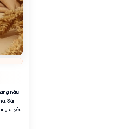
vàng nâu
ng. Sản
ững ai yêu