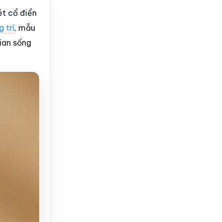
ét cổ điển
g trí
, mẫu
gian sống