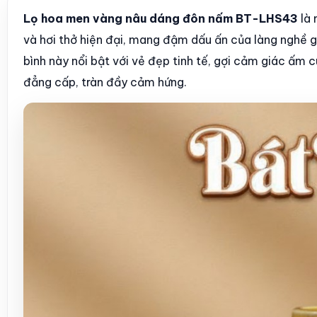
Lọ hoa men vàng nâu dáng đôn nấm BT-LHS43
là 
và hơi thở hiện đại, mang đậm dấu ấn của làng nghề g
bình này nổi bật với vẻ đẹp tinh tế, gợi cảm giác ấm 
đẳng cấp, tràn đầy cảm hứng.