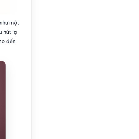
 như một
 hút lạ
cho đến