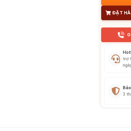
ĐẶT H
0
Hot
trợ 
ngà
Bảo
3 t