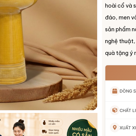
hoài cổ và 
đáo, men và
sản phẩm nà
nghệ thuật,
quà tặng ý 
DÒNG 
CHẤT L
XUẤT X