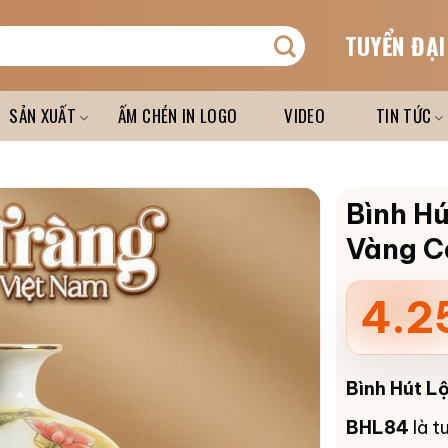
TUYỂN ĐẠI
SẢN XUẤT
ẤM CHÉN IN LOGO
VIDEO
TIN TỨC
Bình H
Vàng C
4.2
Bình Hút L
BHL84
là t