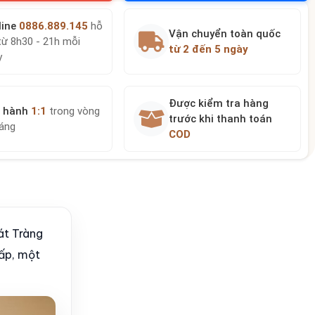
line
0886.889.145
hỗ
Vận chuyển toàn quốc
từ 8h30 - 21h mỗi
từ 2 đến 5 ngày
y
Được kiểm tra hàng
 hành
1:1
trong vòng
trước khi thanh toán
háng
COD
át Tràng
cấp, một