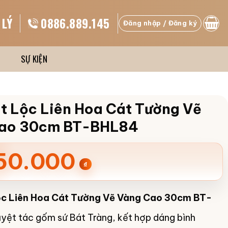
 LÝ
0886.889.145
Đăng nhập / Đăng ký
SỰ KIỆN
út Lộc Liên Hoa Cát Tường Vẽ
ao 30cm BT-BHL84
50.000
₫
ộc Liên Hoa Cát Tường Vẽ Vàng Cao 30cm BT-
uyệt tác gốm sứ Bát Tràng, kết hợp dáng bình