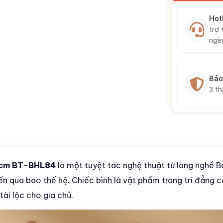
Hot
trợ 
ngà
Bảo
3 t
30cm BT-BHL84
là một tuyệt tác nghệ thuật từ làng nghề B
iển qua bao thế hệ. Chiếc bình là vật phẩm trang trí đẳng 
ài lộc cho gia chủ.