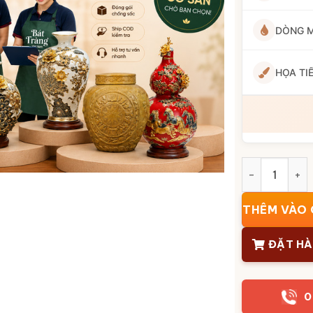
DÒNG 
HỌA TI
Bình Hút Lộc
THÊM VÀO 
ĐẶT H
0