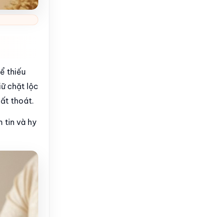
hể thiếu
iữ chặt lộc
ất thoát.
 tin và hy