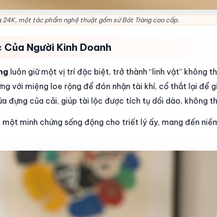
g 24K, một tác phẩm nghệ thuật gốm sứ Bát Tràng cao cấp.
ộc Của Người Kinh Doanh
àng
luôn giữ một vị trí đặc biệt, trở thành “linh vật” không t
ng với miệng loe rộng để đón nhận tài khí, cổ thắt lại để g
 đựng của cải, giúp tài lộc được tích tụ dồi dào, không th
à một minh chứng sống động cho triết lý ấy, mang đến niềm