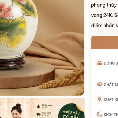
phong thủy 
vàng 24K. S
điểm nhấn s
DÒNG 
CHẤT L
XUẤT X
KÍCH T