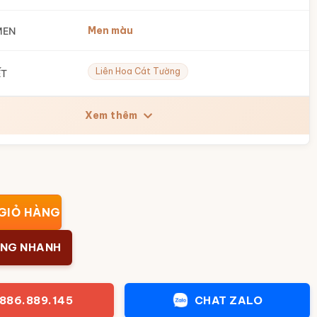
Men màu
MEN
Liên Hoa Cát Tường
ẾT
Xem thêm
 Liên Hoa Cát Tường Vẽ Vàng Cao 30cm BT-BHL84 số lượng
GIỎ HÀNG
ÀNG NHANH
886.889.145
CHAT ZALO