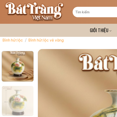
Skip
to
Tìm
kiếm:
content
GIỚI THIỆU
Bình hút lộc
/
Bình hút lộc vẽ vàng