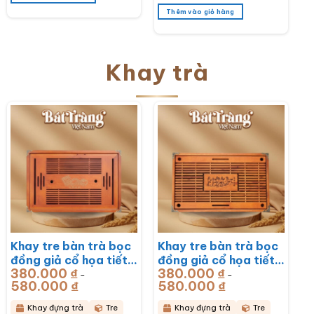
Thêm vào giỏ hàng
Khay trà
Khay tre bàn trà bọc
Khay tre bàn trà bọc
đồng giả cổ họa tiết
đồng giả cổ họa tiết
380.000
₫
380.000
₫
Rồng Phú Quý
Mã Đáo Thành Công
–
–
580.000
₫
Khoảng
580.000
₫
Khoảng
51x33x6cm BT-
43x28x6cm BT-
giá:
giá:
từ
từ
KDT17
KDT16
380.000 ₫
380.000 ₫
Khay đựng trà
Tre
Khay đựng trà
Tre