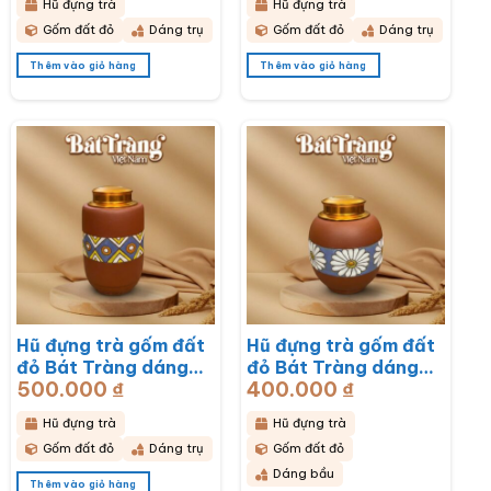
Hũ đựng trà
Hũ đựng trà
Gốm đất đỏ
Dáng trụ
Gốm đất đỏ
Dáng trụ
Thêm vào giỏ hàng
Thêm vào giỏ hàng
Hũ đựng trà gốm đất
Hũ đựng trà gốm đất
đỏ Bát Tràng dáng
đỏ Bát Tràng dáng
500.000
₫
400.000
₫
bầu hoạ tiết thổ cẩm
bầu hoạ tiết hoa cúc
BT-HĐT11
hoạ mi trắng BT-
Hũ đựng trà
Hũ đựng trà
HĐT10
Gốm đất đỏ
Dáng trụ
Gốm đất đỏ
Dáng bầu
Thêm vào giỏ hàng