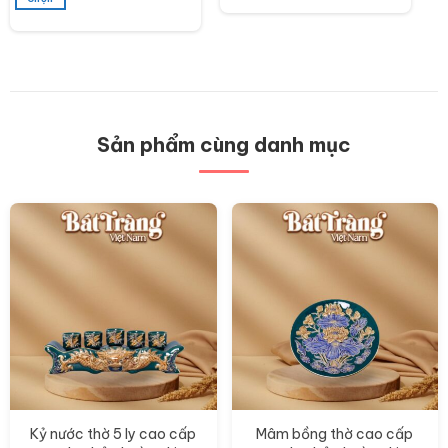
Sản
phẩm
này
có
nhiều
biến
thể.
Các
Sản phẩm cùng danh mục
tùy
chọn
có
thể
được
chọn
trên
trang
sản
phẩm
Kỷ nước thờ 5 ly cao cấp
Mâm bồng thờ cao cấp