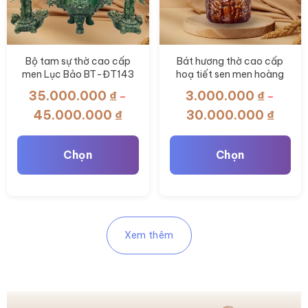
Các
Các
tùy
tùy
chọn
chọn
có
có
Bộ tam sự thờ cao cấp
Bát hương thờ cao cấp
men Lục Bảo BT-ĐT143
hoạ tiết sen men hoàng
thể
thể
thổ BT-ĐT121
35.000.000
₫
3.000.000
₫
được
được
–
–
chọn
chọn
Khoảng
Khoản
45.000.000
₫
30.000.000
₫
giá:
giá:
trên
trên
từ
từ
trang
trang
Chọn
Chọn
35.000.000 ₫
3.000
sản
sản
đến
đến
phẩm
phẩm
Sản
Sản
45.000.000 ₫
30.00
phẩm
phẩm
này
này
Xem thêm
có
có
nhiều
nhiều
biến
biến
thể.
thể.