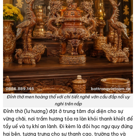
Đỉnh thờ men hoàng thổ với chi tiết nghê vờn cầu đắp nổi uy
nghi trên nắp
Đỉnh thờ (lư hương) đặt ở trung tâm đại diện cho sự
vững chãi, nơi trầm hương tỏa ra làn khói thanh khiết để
tẩy uế và tụ khí an lành. Đi kèm là đôi hạc ngự quy đứng
hai bên, tượng trưng cho sự thanh cao, trường thọ và