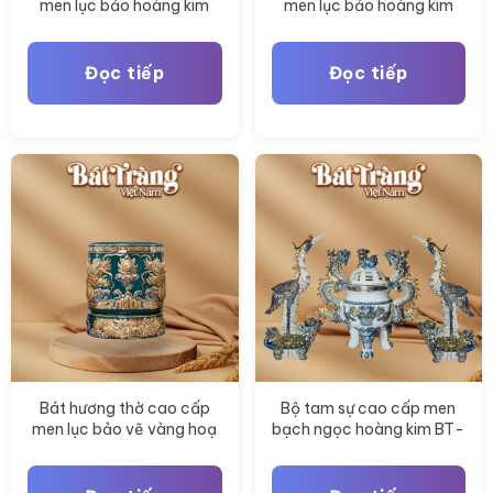
men lục bảo hoàng kim
men lục bảo hoàng kim
hoạ tiết rồng vẽ vàng BT-
hoạ tiết sen vẽ vàng BT-
ĐT181
ĐT178
Đọc tiếp
Đọc tiếp
Bát hương thờ cao cấp
Bộ tam sự cao cấp men
men lục bảo vẽ vàng hoạ
bạch ngọc hoàng kim BT-
tiết rồng BT-ĐT177
ĐT176