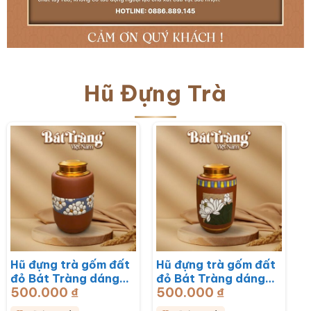
Hũ Đựng Trà
Hũ đựng trà gốm đất
Hũ đựng trà gốm đất
đỏ Bát Tràng dáng
đỏ Bát Tràng dáng
500.000
₫
500.000
₫
trụ hoạ tiết hoa mai
trụ hoạ tiết hoa sen
trắng BT-HĐT13
BT-HĐT12