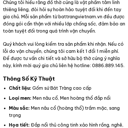
Chúng tôi hiểu rằng đồ thờ cúng là vật phẩm tâm linh
thiêng liêng, đòi hỏi sự hoàn hảo tuyệt đối khi đến tay
gia chủ. Mỗi sản phẩm từ battrangvietnam.vn đều được
đóng gói cẩn thận với nhiều lớp chống sốc, đảm bảo an
toàn tuyệt đối trong quá trình vận chuyển.
Quý khách vui lòng kiểm tra sản phẩm khi nhận. Nếu có
lỗi do vận chuyển, chúng tôi cam kết 1 đổi 1 miễn phí.
Để được tư vấn chi tiết và sở hữu bộ thờ cúng ý nghĩa
này, kính mời quý gia chủ liên hệ hotline: 0886.889.145.
Thông Số Kỹ Thuật
Chất liệu:
Gốm sứ Bát Tràng cao cấp
Loại men:
Men nâu cổ, Men hoàng thổ đắp nổi
Màu sắc:
Men nâu cổ (hoàng thổ) trầm mặc, sang
trọng
Họa tiết:
Đắp nổi thủ công tinh xảo hình rồng, nghê,