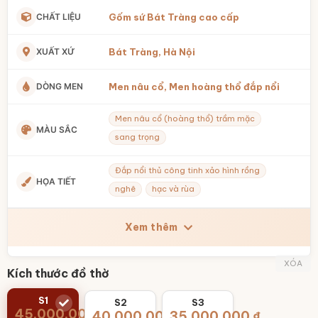
CHẤT LIỆU
Gốm sứ Bát Tràng cao cấp
XUẤT XỨ
Bát Tràng, Hà Nội
DÒNG MEN
Men nâu cổ, Men hoàng thổ đắp nổi
Men nâu cổ (hoàng thổ) trầm mặc
MÀU SẮC
sang trọng
Đắp nổi thủ công tinh xảo hình rồng
HỌA TIẾT
nghê
hạc và rùa
Xem thêm
XÓA
Kích thước đồ thờ
S1
S2
S3
45.000.000
₫
40.000.000
35.000.000
₫
₫