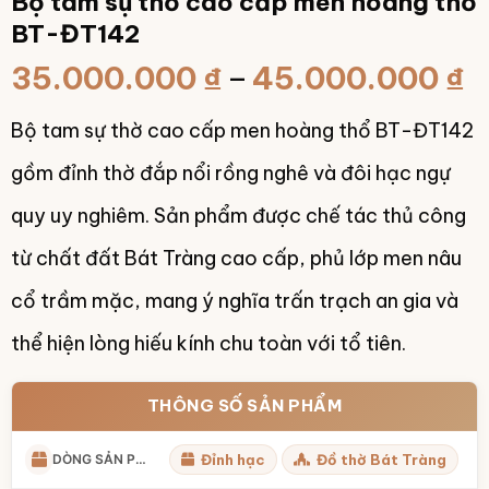
Bộ tam sự thờ cao cấp men hoàng thổ
BT-ĐT142
K
35.000.000
₫
–
45.000.000
₫
g
Bộ tam sự thờ cao cấp men hoàng thổ BT-ĐT142
t
3
gồm đỉnh thờ đắp nổi rồng nghê và đôi hạc ngự
đ
quy uy nghiêm. Sản phẩm được chế tác thủ công
4
từ chất đất Bát Tràng cao cấp, phủ lớp men nâu
cổ trầm mặc, mang ý nghĩa trấn trạch an gia và
thể hiện lòng hiếu kính chu toàn với tổ tiên.
THÔNG SỐ SẢN PHẨM
DÒNG SẢN PHẨM
Đỉnh hạc
Đồ thờ Bát Tràng