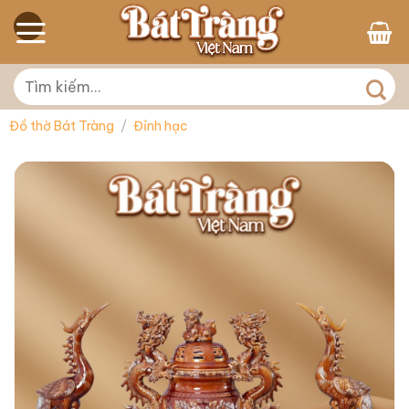
Skip
to
content
Tìm
kiếm:
Đồ thờ Bát Tràng
/
Đỉnh hạc