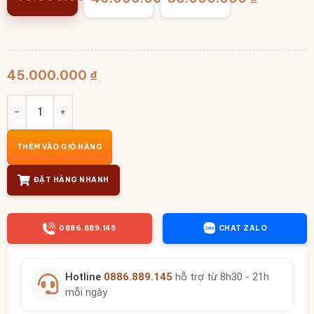
45.000.000
₫
Bộ tam sự thờ cao cấp men hoàng thổ BT-ĐT142 số lượng
THÊM VÀO GIỎ HÀNG
ĐẶT HÀNG NHANH
0886.889.145
CHAT ZALO
Hotline
0886.889.145
hỗ trợ từ 8h30 - 21h
mỗi ngày