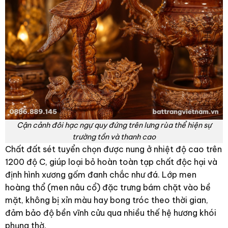
Cận cảnh đôi hạc ngự quy đứng trên lưng rùa thể hiện sự
trường tồn và thanh cao
Chất đất sét tuyển chọn được nung ở nhiệt độ cao trên
1200 độ C, giúp loại bỏ hoàn toàn tạp chất độc hại và
định hình xương gốm đanh chắc như đá. Lớp men
hoàng thổ (men nâu cổ) đặc trưng bám chặt vào bề
mặt, không bị xỉn màu hay bong tróc theo thời gian,
đảm bảo độ bền vĩnh cửu qua nhiều thế hệ hương khói
phụng thờ.