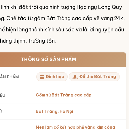
 linh khí đất trời qua hình tượng Hạc ngự Long Quy
g. Chế tác từ gốm Bát Tràng cao cấp vẽ vàng 24k,
ể hiện lòng thành kính sâu sắc và là lời nguyện cầu
hưng thịnh, trường tồn.
THÔNG SỐ SẢN PHẨM
Đỉnh hạc
Đồ thờ Bát Tràng
SẢN PHẨM
Gốm sứ Bát Tràng cao cấp
IỆU
Bát Tràng, Hà Nội
Ứ
Men lam cổ kết hợp phủ vàng kim công