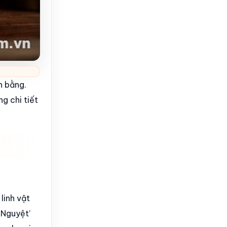
n bằng.
g chi tiết
linh vật
 Nguyệt’