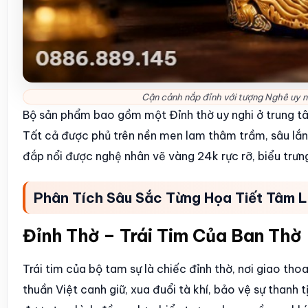
Cận cảnh nắp đỉnh với tượng Nghê uy n
Bộ sản phẩm bao gồm một Đỉnh thờ uy nghi ở trung tâ
Tất cả được phủ trên nền men lam thâm trầm, sâu lắng 
đắp nổi được nghệ nhân vẽ vàng 24k rực rỡ, biểu trưng
Phân Tích Sâu Sắc Từng Họa Tiết Tâm L
Đỉnh Thờ – Trái Tim Của Ban Thờ
Trái tim của bộ tam sự là chiếc đỉnh thờ, nơi giao thoa
thuần Việt canh giữ, xua đuổi tà khí, bảo vệ sự thanh 