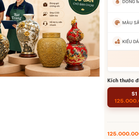
DÒNG 
MÀU S
KIỂU D
Kích thước đ
S1
125.000
125.000.0