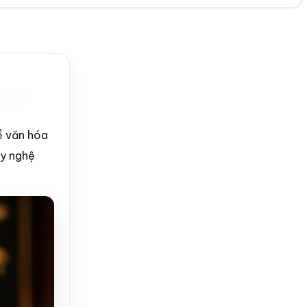
ề văn hóa
ay nghệ