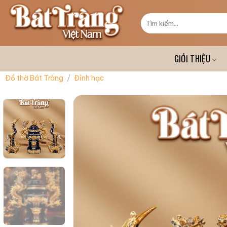
Skip
to
Tìm
kiếm:
content
GIỚI THIỆU
Đồ thờ Bát Tràng
/
Đỉnh hạc