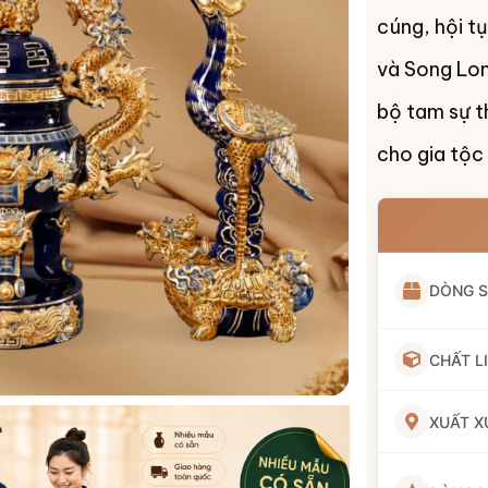
cúng, hội tụ
và Song Lon
bộ tam sự th
cho gia tộc 
DÒNG 
CHẤT L
XUẤT X