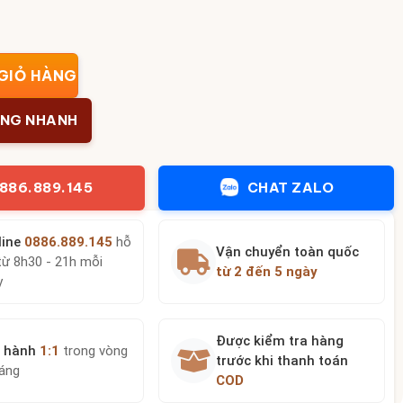
thờ cao cấp men Hoàng Kim Thuỷ Lam vẽ vàng 24k BT-ĐT111 
GIỎ HÀNG
ÀNG NHANH
886.889.145
CHAT ZALO
line
0886.889.145
hỗ
Vận chuyển toàn quốc
từ 8h30 - 21h mỗi
từ 2 đến 5 ngày
y
Được kiểm tra hàng
 hành
1:1
trong vòng
trước khi thanh toán
háng
COD