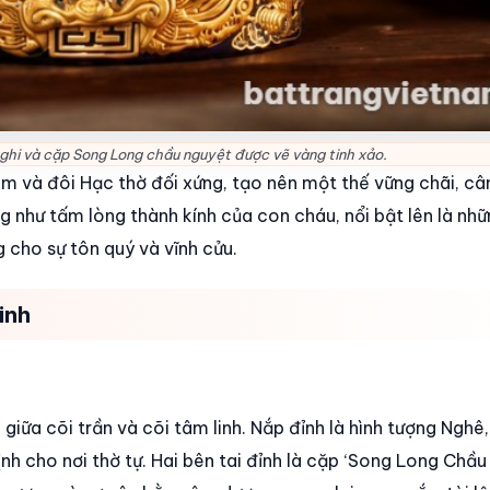
ghi và cặp Song Long chầu nguyệt được vẽ vàng tinh xảo.
m và đôi Hạc thờ đối xứng, tạo nên một thế vững chãi, câ
như tấm lòng thành kính của con cháu, nổi bật lên là nhữn
 cho sự tôn quý và vĩnh cửu.
inh
 giữa cõi trần và cõi tâm linh. Nắp đỉnh là hình tượng Nghê, 
tịnh cho nơi thờ tự. Hai bên tai đỉnh là cặp ‘Song Long Chầu