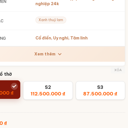
MEN
nghiệp 24k
Xanh thuỷ lam
ẮC
Cổ điển, Uy nghi, Tâm linh
ÁNG
Xem thêm
XÓA
ồ thờ
S2
S3
.000
₫
112.500.000
₫
87.500.000
₫
00
₫