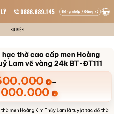
 LÝ
0886.889.145
Đăng nhập / Đăng ký
SỰ KIỆN
h hạc thờ cao cấp men Hoàng
uỷ Lam vẽ vàng 24k BT-ĐT111
ng
500.000
–
₫
.000.000
₫
0.000 ₫
 thờ men Hoàng Kim Thủy Lam là tuyệt tác đồ thờ
00.000 ₫