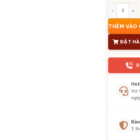
Bộ đỉnh hạc 
THÊM VÀO 
ĐẶT H
0
Hot
trợ 
ngà
Bảo
3 t