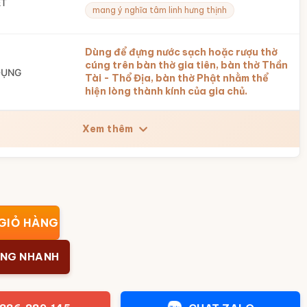
ẾT
mang ý nghĩa tâm linh hưng thịnh
Dùng để đựng nước sạch hoặc rượu thờ
cúng trên bàn thờ gia tiên, bàn thờ Thần
DỤNG
Tài - Thổ Địa, bàn thờ Phật nhằm thể
hiện lòng thành kính của gia chủ.
Xem thêm
ước cao cấp hoạ tiết rồng men lục bảo BT-ĐT159 số lượng
GIỎ HÀNG
ÀNG NHANH