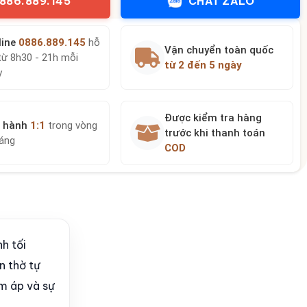
886.889.145
CHAT ZALO
line
0886.889.145
hỗ
Vận chuyển toàn quốc
từ 8h30 - 21h mỗi
từ 2 đến 5 ngày
y
Được kiểm tra hàng
 hành
1:1
trong vòng
trước khi thanh toán
háng
COD
h tối
n thờ tự
ấm áp và sự