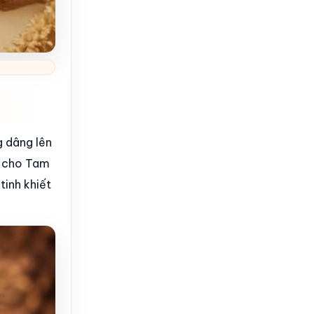
g dâng lên
n cho Tam
tinh khiết