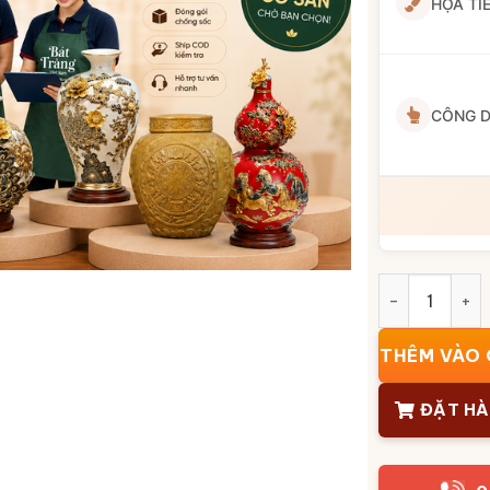
HỌA TI
CÔNG 
Kỷ thờ 3 ly n
THÊM VÀO 
ĐẶT H