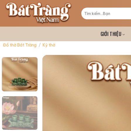
Skip
to
Tìm
kiếm:
content
GIỚI THIỆU
Đồ thờ Bát Tràng
/
Kỷ thờ