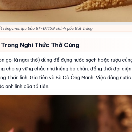
iết rồng men lục bảo BT-ĐT159 chính gốc Bát Tràng
 Trong Nghi Thức Thờ Cúng
còn gọi là ngai thờ) dùng để đựng nước sạch hoặc rượu cún
ng cho sự vững chắc như kiềng ba chân, đồng thời đại diệ
ng Thần linh, Gia tiên và Bà Cô Ông Mãnh. Việc dâng nước 
c anh linh của tổ tiên.