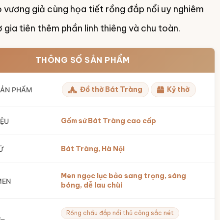
 vương giả cùng họa tiết rồng đắp nổi uy nghiêm
 gia tiên thêm phần linh thiêng và chu toàn.
THÔNG SỐ SẢN PHẨM
Đồ thờ Bát Tràng
Kỷ thờ
SẢN PHẨM
Gốm sứ Bát Tràng cao cấp
IỆU
Bát Tràng, Hà Nội
Ứ
Men ngọc lục bảo sang trọng, sáng
MEN
bóng, dễ lau chùi
Rồng chầu đắp nổi thủ công sắc nét