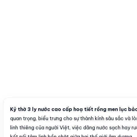
Kỷ thờ 3 ly nước cao cấp hoạ tiết rồng men lục b
quan trọng, biểu trưng cho sự thành kính sâu sắc và lò
linh thiêng của người Việt, việc dâng nước sạch hay rư
kết nối tâm linh bền chặt giữa hai thế giới âm dương.