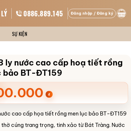
 LÝ
0886.889.145
Đăng nhập / Đăng ký
SỰ KIỆN
3 ly nước cao cấp hoạ tiết rồng
c bảo BT-ĐT159
00.000
₫
 nước cao cấp họa tiết rồng men lục bảo BT-ĐT159
 thờ cúng trang trọng, tinh xảo từ Bát Tràng. Nước