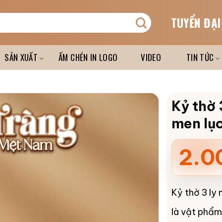
TUYỂN ĐẠI
SẢN XUẤT
ẤM CHÉN IN LOGO
VIDEO
TIN TỨC
Kỷ thờ 
men lụ
2.0
Kỷ thờ 3 ly
là vật phẩm