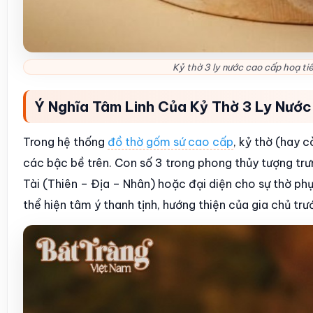
Kỷ thờ 3 ly nước cao cấp hoạ t
Ý Nghĩa Tâm Linh Của Kỷ Thờ 3 Ly Nước
Trong hệ thống
đồ thờ gốm sứ cao cấp
, kỷ thờ (hay 
các bậc bề trên. Con số 3 trong phong thủy tượng trư
Tài (Thiên – Địa – Nhân) hoặc đại diện cho sự thờ phụ
thể hiện tâm ý thanh tịnh, hướng thiện của gia chủ trướ