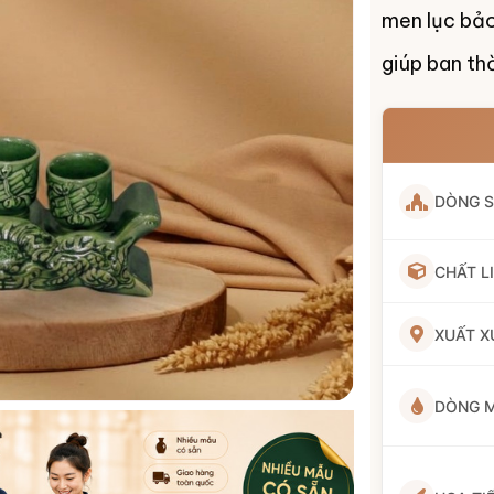
men lục bảo
giúp ban thờ
DÒNG 
CHẤT L
XUẤT X
DÒNG 