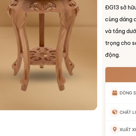
ĐG13 sở hữu
cùng dáng c
và tầng dướ
trọng cho s
động.
DÒNG 
CHẤT L
XUẤT X