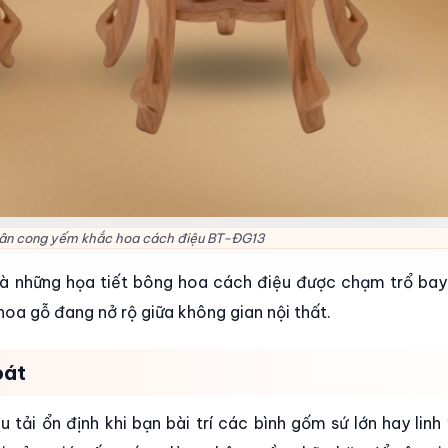
hân cong yếm khắc hoa cách điệu BT-ĐG13
à những họa tiết bông hoa cách điệu được chạm trổ bay
oa gỗ đang nở rộ giữa không gian nội thất.
oát
 tải ổn định khi bạn bài trí các bình gốm sứ lớn hay linh