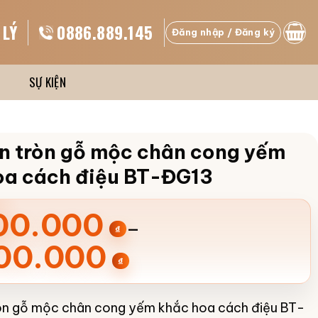
 LÝ
0886.889.145
Đăng nhập / Đăng ký
SỰ KIỆN
n tròn gỗ mộc chân cong yếm
oa cách điệu BT-ĐG13
ng
00.000
–
₫
00.000
₫
.000 ₫
òn gỗ mộc chân cong yếm khắc hoa cách điệu BT-
.000 ₫