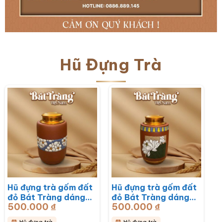
Hũ Đựng Trà
Hũ đựng trà gốm đất
Hũ đựng trà gốm đất
đỏ Bát Tràng dáng
đỏ Bát Tràng dáng
500.000
₫
500.000
₫
trụ hoạ tiết hoa mai
trụ hoạ tiết hoa sen
trắng BT-HĐT13
BT-HĐT12