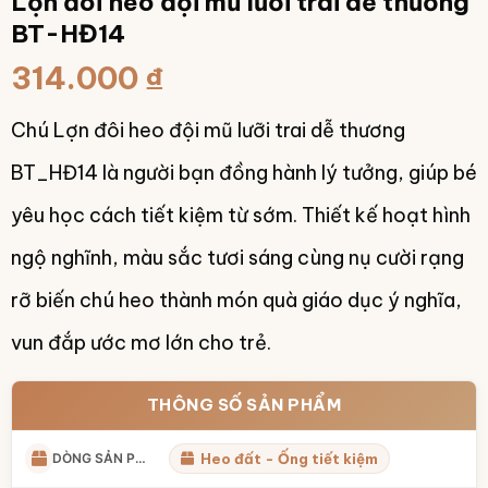
Lợn đôi heo đội mũ lưỡi trai dễ thương
BT-HĐ14
314.000
₫
Chú Lợn đôi heo đội mũ lưỡi trai dễ thương
BT_HĐ14 là người bạn đồng hành lý tưởng, giúp bé
yêu học cách tiết kiệm từ sớm. Thiết kế hoạt hình
ngộ nghĩnh, màu sắc tươi sáng cùng nụ cười rạng
rỡ biến chú heo thành món quà giáo dục ý nghĩa,
vun đắp ước mơ lớn cho trẻ.
THÔNG SỐ SẢN PHẨM
DÒNG SẢN PHẨM
Heo đất - Ống tiết kiệm