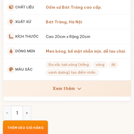
CHẤT LIỆU
Gốm sứ Bát Tràng cao cấp.
XUẤT XỨ
Bát Tràng, Hà Nội
KÍCH THƯỚC
Cao 20cm x Rộng 20cm
DÒNG MEN
Men bóng, bề mặt nhẵn mịn, dễ lau chùi.
Đa sắc tươi sáng (trắng
vàng
đỏ
MÀU SẮC
xanh dương) tạo điểm nhấn.
Xem thêm
Lợn đôi heo đội mũ lưỡi trai dễ thương BT-HĐ14 số lượng
THÊM VÀO GIỎ HÀNG