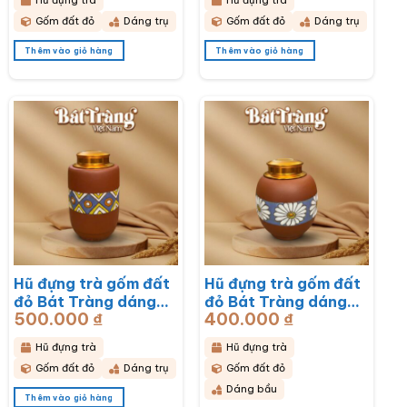
Hũ đựng trà
Hũ đựng trà
Gốm đất đỏ
Dáng trụ
Gốm đất đỏ
Dáng trụ
Thêm vào giỏ hàng
Thêm vào giỏ hàng
Hũ đựng trà gốm đất
Hũ đựng trà gốm đất
đỏ Bát Tràng dáng
đỏ Bát Tràng dáng
500.000
₫
400.000
₫
bầu hoạ tiết thổ cẩm
bầu hoạ tiết hoa cúc
BT-HĐT11
hoạ mi trắng BT-
Hũ đựng trà
Hũ đựng trà
HĐT10
Gốm đất đỏ
Dáng trụ
Gốm đất đỏ
Dáng bầu
Thêm vào giỏ hàng