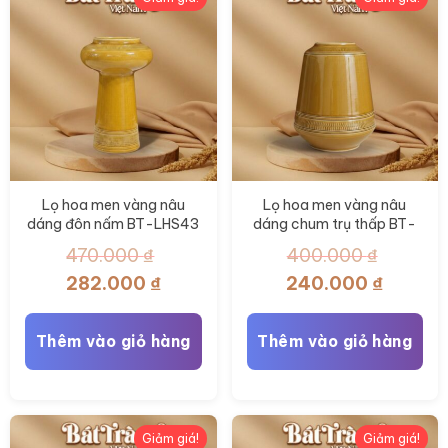
được
được
chọn
chọn
trên
trên
trang
trang
sản
sản
phẩm
phẩm
Lọ hoa men vàng nâu
Lọ hoa men vàng nâu
dáng đôn nấm BT-LHS43
dáng chum trụ thấp BT-
LHS42
470.000
₫
400.000
₫
Giá
Giá
Giá
Giá
282.000
₫
240.000
₫
gốc
hiện
gốc
hiện
là:
tại
là:
tại
Thêm vào giỏ hàng
Thêm vào giỏ hàng
470.000 ₫.
là:
400.000 ₫.
là:
282.000 ₫.
240.000
Giảm giá!
Giảm giá!