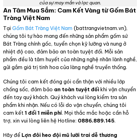
của sự may mắn và lạc quan.
An Tâm Mua Sắm: Cam Kết Vàng từ Gốm Bát
Tràng Việt Nam
Tại
Gốm Bát Tràng Việt Nam
(battrangvietnam.vn),
chúng tôi tự hào mang đến những sản phẩm gốm sứ
Bát Tràng chính gốc, tuyển chọn kỹ lưỡng và nung ở
nhiệt độ cao, đảm bảo an toàn tuyệt đối. Mỗi sản
phẩm đều là tâm huyết của những nghệ nhân lành nghề,
gửi gắm giá trị tinh hoa của làng nghề truyền thống.
Chúng tôi cam kết đóng gói cẩn thận với nhiều lớp
chống sốc, đảm bảo
an toàn tuyệt đối
khi vận chuyển
đến tay quý khách. Quý khách vui lòng kiểm tra sản
phẩm khi nhận. Nếu có lỗi do vận chuyển, chúng tôi
cam kết
1 đổi 1 miễn phí
. Mọi thắc mắc hoặc cần hỗ
trợ, xin vui lòng liên hệ Hotline:
0886.889.145
.
Hãy để
Lợn đôi heo đội mũ lưỡi trai dễ thương