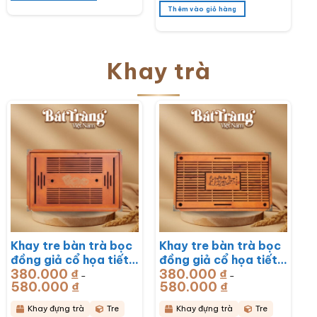
Thêm vào giỏ hàng
Khay trà
Khay tre bàn trà bọc
Khay tre bàn trà bọc
đồng giả cổ họa tiết
đồng giả cổ họa tiết
380.000
₫
380.000
₫
Rồng Phú Quý
Mã Đáo Thành Công
–
–
580.000
₫
Khoảng
580.000
₫
Khoảng
51x33x6cm BT-
43x28x6cm BT-
giá:
giá:
từ
từ
KDT17
KDT16
380.000 ₫
380.000 ₫
Khay đựng trà
Tre
Khay đựng trà
Tre
đến
đến