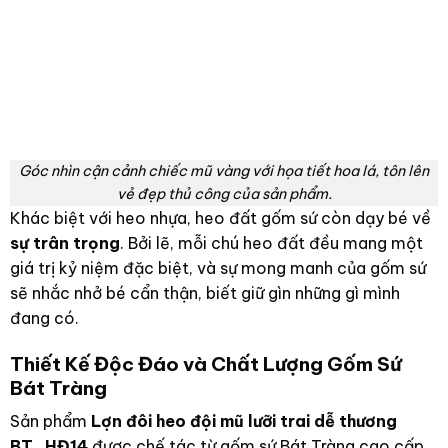
Góc nhìn cận cảnh chiếc mũ vàng với họa tiết hoa lá, tôn lên
vẻ đẹp thủ công của sản phẩm.
Khác biệt với heo nhựa, heo đất gốm sứ còn dạy bé về
sự trân trọng
. Bởi lẽ, mỗi chú heo đất đều mang một
giá trị kỷ niệm đặc biệt, và sự mong manh của gốm sứ
sẽ nhắc nhở bé cẩn thận, biết giữ gìn những gì mình
đang có.
Thiết Kế Độc Đáo và Chất Lượng Gốm Sứ
Bát Tràng
Sản phẩm
Lợn đôi heo đội mũ lưỡi trai dễ thương
BT_HĐ14
được chế tác từ gốm sứ Bát Tràng cao cấp,