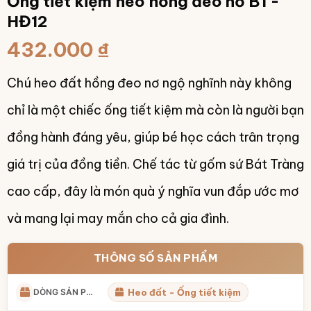
Ống tiết kiệm heo hồng đeo nơ BT-
HĐ12
432.000
₫
Chú heo đất hồng đeo nơ ngộ nghĩnh này không
chỉ là một chiếc ống tiết kiệm mà còn là người bạn
đồng hành đáng yêu, giúp bé học cách trân trọng
giá trị của đồng tiền. Chế tác từ gốm sứ Bát Tràng
cao cấp, đây là món quà ý nghĩa vun đắp ước mơ
và mang lại may mắn cho cả gia đình.
THÔNG SỐ SẢN PHẨM
DÒNG SẢN PHẨM
Heo đất - Ống tiết kiệm