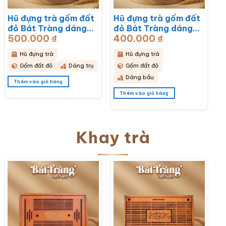
Hũ đựng trà gốm đất
Hũ đựng trà gốm đất
đỏ Bát Tràng dáng
đỏ Bát Tràng dáng
500.000
₫
400.000
₫
bầu hoạ tiết thổ cẩm
bầu hoạ tiết hoa cúc
BT-HĐT11
hoạ mi trắng BT-
Hũ đựng trà
Hũ đựng trà
HĐT10
Gốm đất đỏ
Dáng trụ
Gốm đất đỏ
Dáng bầu
Thêm vào giỏ hàng
Thêm vào giỏ hàng
Khay trà