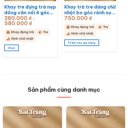
chọn
chọn
Khay tre đựng trà nẹp
Khay trà tre dáng chữ
trên
trên
đồng vân nổi 4 góc
nhật bo góc rảnh sọc
trang
trang
sản
sản
380.000
₫
750.000
₫
khắc hoa lan
50x28x3cm BT-
–
phẩm
phẩm
580.000
₫
Khoảng
43x28x6cm BT-
KDT14
giá:
Khay đựng trà
Tre
từ
KDT15
380.000 ₫
Khay đựng trà
Tre
Hình chữ nhật
đến
580.000 ₫
Hình chữ nhật
Thêm vào giỏ hàng
Chọn
Sản
phẩm
này
có
nhiều
biến
thể.
Các
Sản phẩm cùng danh mục
tùy
chọn
có
thể
được
chọn
trên
trang