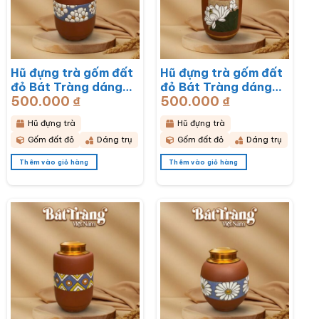
Hũ đựng trà gốm đất
Hũ đựng trà gốm đất
đỏ Bát Tràng dáng
đỏ Bát Tràng dáng
500.000
₫
500.000
₫
trụ hoạ tiết hoa mai
trụ hoạ tiết hoa sen
trắng BT-HĐT13
BT-HĐT12
Hũ đựng trà
Hũ đựng trà
Gốm đất đỏ
Dáng trụ
Gốm đất đỏ
Dáng trụ
Thêm vào giỏ hàng
Thêm vào giỏ hàng