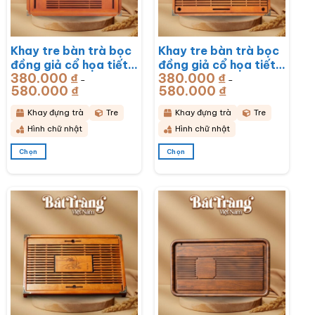
Khay tre bàn trà bọc
Khay tre bàn trà bọc
đồng giả cổ họa tiết
đồng giả cổ họa tiết
380.000
₫
380.000
₫
Rồng Phú Quý
Mã Đáo Thành Công
–
–
580.000
₫
Khoảng
580.000
₫
Khoảng
51x33x6cm BT-
43x28x6cm BT-
giá:
giá:
từ
từ
KDT17
KDT16
380.000 ₫
380.000 ₫
Khay đựng trà
Tre
Khay đựng trà
Tre
đến
đến
580.000 ₫
580.000 ₫
Hình chữ nhật
Hình chữ nhật
Chọn
Chọn
Sản
Sản
phẩm
phẩm
này
này
có
có
nhiều
nhiều
biến
biến
thể.
thể.
Các
Các
tùy
tùy
chọn
chọn
có
có
thể
thể
được
được