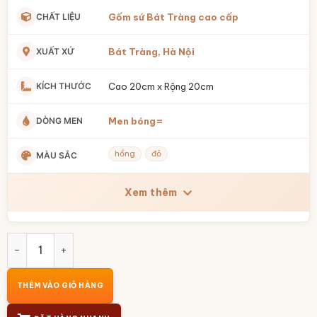
CHẤT LIỆU
Gốm sứ Bát Tràng cao cấp
XUẤT XỨ
Bát Tràng, Hà Nội
KÍCH THƯỚC
Cao 20cm x Rộng 20cm
DÒNG MEN
Men bóng=
hồng
đỏ
MÀU SẮC
Xem thêm
Ống tiết kiệm heo hồng đeo nơ BT-HĐ12 số lượng
THÊM VÀO GIỎ HÀNG