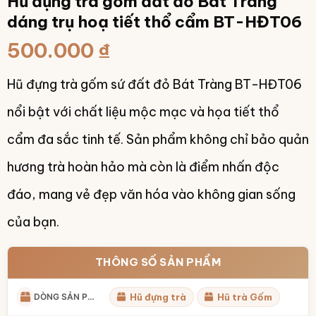
Hũ đựng trà gốm đất đỏ Bát Tràng
dáng trụ hoạ tiết thổ cẩm BT-HĐT06
500.000
₫
Hũ đựng trà gốm sứ đất đỏ Bát Tràng BT-HĐT06
nổi bật với chất liệu mộc mạc và họa tiết thổ
cẩm đa sắc tinh tế. Sản phẩm không chỉ bảo quản
hương trà hoàn hảo mà còn là điểm nhấn độc
đáo, mang vẻ đẹp văn hóa vào không gian sống
của bạn.
THÔNG SỐ SẢN PHẨM
DÒNG SẢN PHẨM
Hũ đựng trà
Hũ trà Gốm