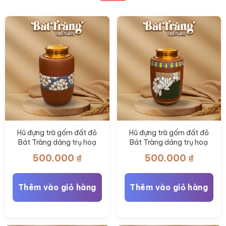
có
thể
được
chọn
trên
trang
sản
phẩm
Hũ đựng trà gốm đất đỏ
Hũ đựng trà gốm đất đỏ
Bát Tràng dáng trụ hoạ
Bát Tràng dáng trụ hoạ
tiết hoa mai trắng BT-
tiết hoa sen BT-HĐT12
500.000
₫
500.000
₫
HĐT13
Thêm vào giỏ hàng
Thêm vào giỏ hàng