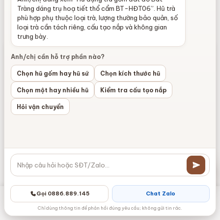
Tràng dáng trụ hoạ tiết thổ cẩm BT-HĐT06”. Hũ trà
Sản phẩm cùng Màu sắc
phù hợp phụ thuộc loại trà, lượng thường bảo quản, số
loại trà cần tách riêng, cấu tạo nắp và không gian
trưng bày.
Giảm giá!
Giảm giá!
Anh/chị cần hỗ trợ phần nào?
Chọn hũ gốm hay hũ sứ
Chọn kích thước hũ
Chọn một hay nhiều hũ
Kiểm tra cấu tạo nắp
Hỏi vận chuyển
Lọ hoa giọt nước thư pháp
Lọ hoa búp sen men nâu
chữ Mẹ BT-LGS27
hoả biến Bát Tràng BT-
LHS16
200.000
₫
750.000
₫
Giá
Giá
Giá
Giá
160.000
₫
375.000
₫
Gọi 0886.889.145
Chat Zalo
gốc
hiện
gốc
hiện
Danh mục
Zalo
Gọi điện
Messenger
Giỏ hàng
Chỉ dùng thông tin để phản hồi đúng yêu cầu; không gửi tin rác.
là:
tại
là:
tại