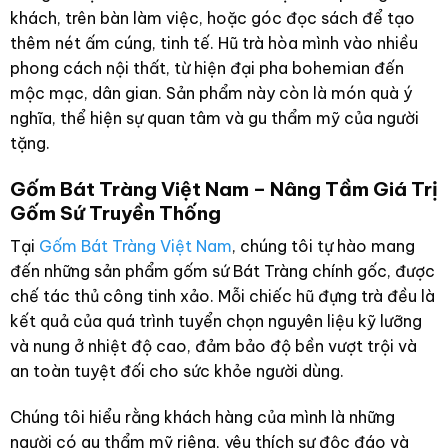
khách, trên bàn làm việc, hoặc góc đọc sách để tạo
thêm nét ấm cúng, tinh tế. Hũ trà hòa mình vào nhiều
phong cách nội thất, từ hiện đại pha bohemian đến
mộc mạc, dân gian. Sản phẩm này còn là món quà ý
nghĩa, thể hiện sự quan tâm và gu thẩm mỹ của người
tặng.
Gốm Bát Tràng Việt Nam – Nâng Tầm Giá Trị
Gốm Sứ Truyền Thống
Tại
Gốm Bát Tràng Việt Nam
, chúng tôi tự hào mang
đến những sản phẩm gốm sứ Bát Tràng chính gốc, được
chế tác thủ công tinh xảo. Mỗi chiếc hũ đựng trà đều là
kết quả của quá trình tuyển chọn nguyên liệu kỹ lưỡng
và nung ở nhiệt độ cao, đảm bảo độ bền vượt trội và
an toàn tuyệt đối cho sức khỏe người dùng.
Chúng tôi hiểu rằng khách hàng của mình là những
người có gu thẩm mỹ riêng, yêu thích sự độc đáo và