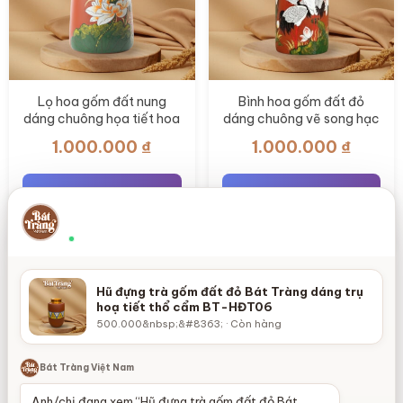
Lọ hoa gốm đất nung
Bình hoa gốm đất đỏ
dáng chuông họa tiết hoa
dáng chuông vẽ song hạc
sen chim én 35cm BT-
uyên ương 35cm BT-LH81
1.000.000
₫
1.000.000
₫
LH83
Thêm vào giỏ hàng
Thêm vào giỏ hàng
Chọn hũ trà theo loại trà và lượng bảo quản
×
Theo chất liệu, kích thước, nắp và số lượng hũ
Thường phản hồi nhanh
Hũ đựng trà gốm đất đỏ Bát Tràng dáng trụ
Xem thêm
hoạ tiết thổ cẩm BT-HĐT06
500.000&nbsp;&#8363; · Còn hàng
Bát Tràng Việt Nam
Anh/chị đang xem “Hũ đựng trà gốm đất đỏ Bát