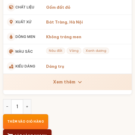
CHẤT LIỆU
Gốm đất đỏ
XUẤT XỨ
Bát Tràng, Hà Nội
DÒNG MEN
Không tráng men
Nâu đất
Vàng
Xanh dương
MÀU SẮC
KIỂU DÁNG
Dáng trụ
Xem thêm
Hũ đựng trà gốm đất đỏ Bát Tràng dáng trụ hoạ tiết thổ 
THÊM VÀO GIỎ HÀNG