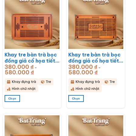
Khay tre bàn trà bọc
Khay tre bàn trà bọc
đồng giả cổ họa tiết
đồng giả cổ họa tiết
380.000
₫
380.000
₫
Rồng Phú Quý
Mã Đáo Thành Công
–
–
580.000
₫
Khoảng
580.000
₫
Khoảng
51x33x6cm BT-
43x28x6cm BT-
giá:
giá:
từ
từ
KDT17
KDT16
380.000 ₫
380.000 ₫
Khay đựng trà
Tre
Khay đựng trà
Tre
đến
đến
580.000 ₫
580.000 ₫
Hình chữ nhật
Hình chữ nhật
Chọn
Chọn
Sản
Sản
phẩm
phẩm
này
này
có
có
nhiều
nhiều
biến
biến
thể.
thể.