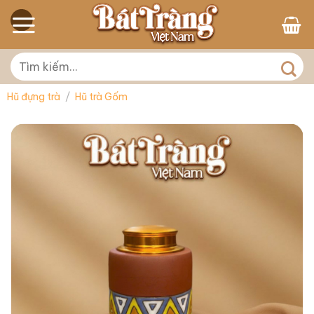
Skip
to
content
Tìm
kiếm:
Hũ đựng trà
/
Hũ trà Gốm