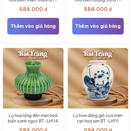
hoả biến thiên thanh BT-
hoả biến hoàng thổ BT-
LH117
LH116
584.000
₫
584.000
₫
Thêm vào giỏ hàng
Thêm vào giỏ hàng
Lọ hoa lồng đèn men hoả
Lọ hoa dáng giỏ cua men
biến xanh ngọc BT-LH114
rạn hoa sen BT-LH111
584.000
₫
594.000
₫