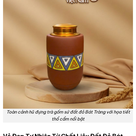
Toàn cảnh hũ đựng trà gốm sứ đất đỏ Bát Tràng với họa tiết
thổ cẩm nổi bật
Vẻ Đẹp Tự Nhiên Từ Chất Liệu Đất Đỏ Bát