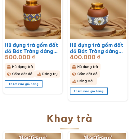
Hũ đựng trà gốm đất
Hũ đựng trà gốm đất
đỏ Bát Tràng dáng
đỏ Bát Tràng dáng
500.000
₫
400.000
₫
bầu hoạ tiết thổ cẩm
bầu hoạ tiết hoa cúc
BT-HĐT11
hoạ mi trắng BT-
Hũ đựng trà
Hũ đựng trà
HĐT10
Gốm đất đỏ
Dáng trụ
Gốm đất đỏ
Dáng bầu
Thêm vào giỏ hàng
Thêm vào giỏ hàng
Khay trà