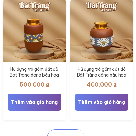
Hũ đựng trà gốm đất đỏ
Hũ đựng trà gốm đất đỏ
Bát Tràng dáng bầu hoạ
Bát Tràng dáng bầu hoạ
tiết thổ cẩm BT-HĐT11
tiết hoa cúc hoạ mi trắng
500.000
₫
400.000
₫
BT-HĐT10
Thêm vào giỏ hàng
Thêm vào giỏ hàng