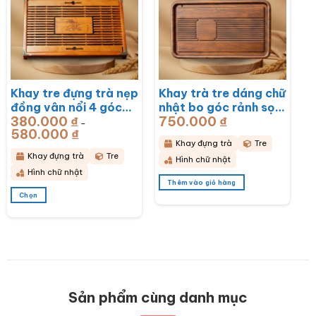
Các
Các
tùy
tùy
chọn
chọn
có
có
thể
thể
được
được
chọn
chọn
Khay tre đựng trà nẹp
Khay trà tre dáng chữ
trên
trên
đồng vân nổi 4 góc
nhật bo góc rảnh sọc
trang
trang
sản
sản
380.000
₫
750.000
₫
khắc hoa lan
50x28x3cm BT-
–
phẩm
phẩm
580.000
₫
Khoảng
43x28x6cm BT-
KDT14
giá:
Khay đựng trà
Tre
từ
KDT15
380.000 ₫
Khay đựng trà
Tre
Hình chữ nhật
đến
580.000 ₫
Hình chữ nhật
Thêm vào giỏ hàng
Chọn
Sản
phẩm
này
có
nhiều
biến
thể.
Các
Sản phẩm cùng danh mục
tùy
chọn