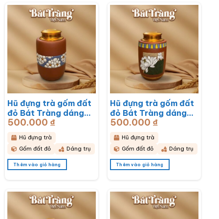
Hũ đựng trà gốm đất
Hũ đựng trà gốm đất
đỏ Bát Tràng dáng
đỏ Bát Tràng dáng
500.000
₫
500.000
₫
trụ hoạ tiết hoa mai
trụ hoạ tiết hoa sen
trắng BT-HĐT13
BT-HĐT12
Hũ đựng trà
Hũ đựng trà
Gốm đất đỏ
Dáng trụ
Gốm đất đỏ
Dáng trụ
Thêm vào giỏ hàng
Thêm vào giỏ hàng