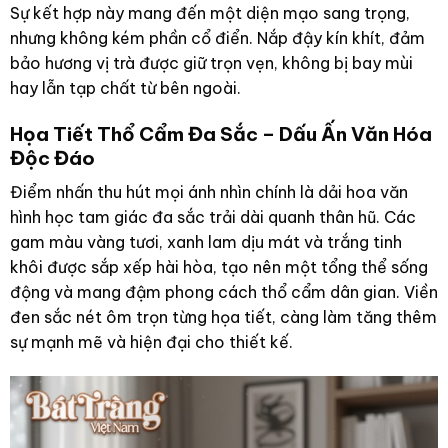
Sự kết hợp này mang đến một diện mạo sang trọng,
nhưng không kém phần cổ điển. Nắp đậy kín khít, đảm
bảo hương vị trà được giữ trọn vẹn, không bị bay mùi
hay lẫn tạp chất từ bên ngoài.
Họa Tiết Thổ Cẩm Đa Sắc – Dấu Ấn Văn Hóa
Độc Đáo
Điểm nhấn thu hút mọi ánh nhìn chính là dải hoa văn
hình học tam giác đa sắc trải dài quanh thân hũ. Các
gam màu vàng tươi, xanh lam dịu mát và trắng tinh
khôi được sắp xếp hài hòa, tạo nên một tổng thể sống
động và mang đậm phong cách thổ cẩm dân gian. Viền
đen sắc nét ôm trọn từng họa tiết, càng làm tăng thêm
sự mạnh mẽ và hiện đại cho thiết kế.