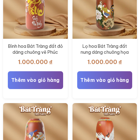
Bình hoa Bát Tràng đất đỏ
Lọ hoa Bát Tràng đất
dáng chuông vẽ Phúc
nung dáng chuông họa
Sinh Phú Quý 35cm BT-
tiết kim kê phú quý 35cm
1.000.000
₫
1.000.000
₫
LH85
BT-LH84
Thêm vào giỏ hàng
Thêm vào giỏ hàng