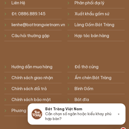
Liên Hệ
Phân phối đại lý
Đt: 0886.889.145
Xuất khẩu gốm sứ
lienhe@battrangvietnam.vn
Làng Gốm Bát Tràng
Câu hỏi thường gặp
Hợp tác bán hàng
Hướng dẫn mua hàng
Đồ thờ cúng
Chính sách giao nhận
Ấm chén Bát Tràng
Chính sách đổi trả
Bình Gốm
Chính sách bảo mật
Bát đĩa
Bát Tràng Việt Nam
Phương thức thanh toán
Lọ hoa
Cần chọn số ngăn hoặc kiểu khay phù
×
hợp bàn?