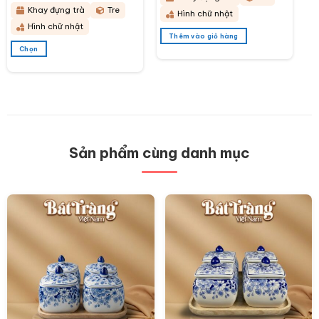
từ
KDT15
380.000 ₫
Khay đựng trà
Tre
Hình chữ nhật
đến
580.000 ₫
Hình chữ nhật
Thêm vào giỏ hàng
Chọn
Sản
phẩm
này
có
nhiều
biến
thể.
Các
Sản phẩm cùng danh mục
tùy
chọn
có
thể
được
chọn
trên
trang
sản
phẩm