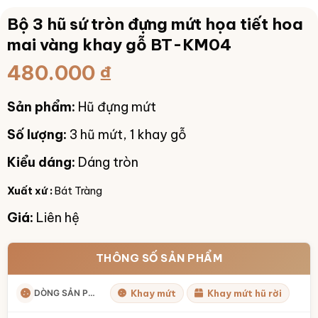
Bộ 3 hũ sứ tròn đựng mứt họa tiết hoa
mai vàng khay gỗ BT-KM04
480.000
₫
Sản phẩm:
Hũ đựng mứt
Số lượng:
3 hũ mứt, 1 khay gỗ
Kiểu dáng:
Dáng tròn
Xuất xứ :
Bát Tràng
Giá:
Liên hệ
THÔNG SỐ SẢN PHẨM
DÒNG SẢN PHẨM
Khay mứt
Khay mứt hũ rời