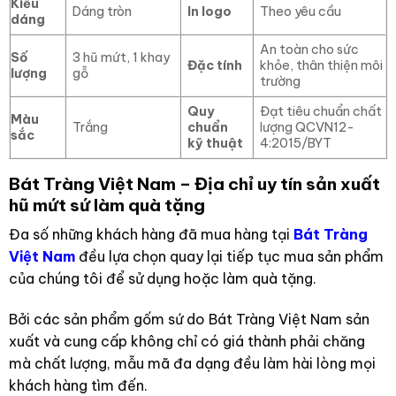
Kiểu
Dáng tròn
In logo
Theo yêu cầu
dáng
An toàn cho sức
Số
3 hũ mứt, 1 khay
Đặc tính
khỏe, thân thiện môi
lượng
gỗ
trường
Quy
Đạt tiêu chuẩn chất
Màu
Trắng
chuẩn
lượng QCVN12-
sắc
kỹ thuật
4:2015/BYT
Bát Tràng Việt Nam – Địa chỉ uy tín sản xuất
hũ mứt sứ làm quà tặng
Đa số những khách hàng đã mua hàng tại
Bát Tràng
Việt Nam
đều lựa chọn quay lại tiếp tục mua sản phẩm
của chúng tôi để sử dụng hoặc làm quà tặng.
Bởi các sản phẩm gốm sứ do Bát Tràng Việt Nam sản
xuất và cung cấp không chỉ có giá thành phải chăng
mà chất lượng, mẫu mã đa dạng đều làm hài lòng mọi
khách hàng tìm đến.