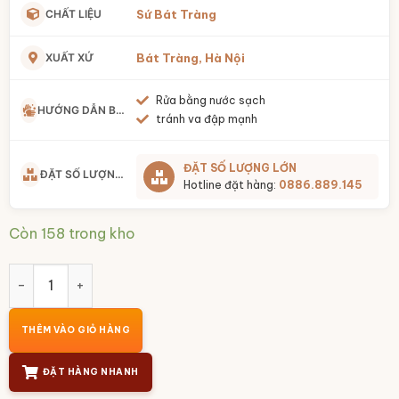
CHẤT LIỆU
Sứ Bát Tràng
XUẤT XỨ
Bát Tràng, Hà Nội
Rửa bằng nước sạch
HƯỚNG DẪN BẢO QUẢN
tránh va đập mạnh
ĐẶT SỐ LƯỢNG LỚN
ĐẶT SỐ LƯỢNG LỚN
Hotline đặt hàng:
0886.889.145
Còn 158 trong kho
Bộ 3 hũ sứ tròn đựng mứt họa tiết hoa mai vàng khay gỗ B
THÊM VÀO GIỎ HÀNG
ĐẶT HÀNG NHANH