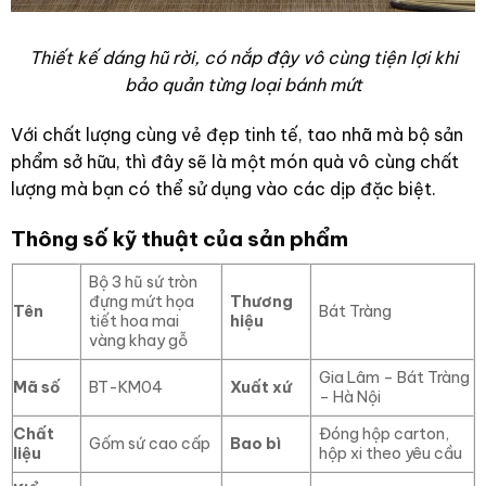
Thiết kế dáng hũ rời, có nắp đậy vô cùng tiện lợi khi
bảo quản từng loại bánh mứt
Với chất lượng cùng vẻ đẹp tinh tế, tao nhã mà bộ sản
phẩm sở hữu, thì đây sẽ là một món quà vô cùng chất
lượng mà bạn có thể sử dụng vào các dịp đặc biệt.
Thông số kỹ thuật của sản phẩm
Bộ 3 hũ sứ tròn
đựng mứt họa
Thương
Tên
Bát Tràng
tiết hoa mai
hiệu
vàng khay gỗ
Gia Lâm – Bát Tràng
Mã số
BT-KM04
Xuất xứ
– Hà Nội
Chất
Đóng hộp carton,
Gốm sứ cao cấp
Bao bì
liệu
hộp xi theo yêu cầu