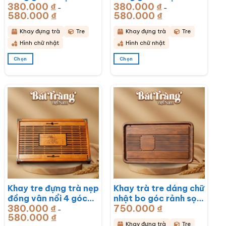
380.000
₫
380.000
₫
Rồng Phú Quý
Mã Đáo Thành Công
–
–
580.000
₫
Khoảng
580.000
₫
Khoảng
51x33x6cm BT-
43x28x6cm BT-
giá:
giá:
từ
từ
KDT17
KDT16
380.000 ₫
380.000 ₫
Khay đựng trà
Tre
Khay đựng trà
Tre
đến
đến
580.000 ₫
580.000 ₫
Hình chữ nhật
Hình chữ nhật
Chọn
Chọn
Sản
Sản
phẩm
phẩm
này
này
có
có
nhiều
nhiều
biến
biến
thể.
thể.
Các
Các
tùy
tùy
chọn
chọn
có
có
thể
thể
được
được
chọn
chọn
Khay tre đựng trà nẹp
Khay trà tre dáng chữ
trên
trên
đồng vân nổi 4 góc
nhật bo góc rảnh sọc
trang
trang
sản
sản
380.000
₫
750.000
₫
khắc hoa lan
50x28x3cm BT-
–
phẩm
phẩm
580.000
₫
Khoảng
43x28x6cm BT-
KDT14
giá:
Khay đựng trà
Tre