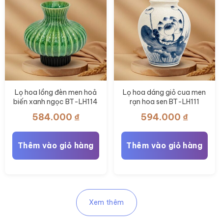
Lọ hoa lồng đèn men hoả
Lọ hoa dáng giỏ cua men
biến xanh ngọc BT-LH114
rạn hoa sen BT-LH111
584.000
₫
594.000
₫
Thêm vào giỏ hàng
Thêm vào giỏ hàng
Xem thêm