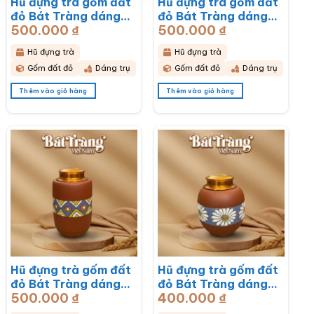
Hũ đựng trà gốm đất
Hũ đựng trà gốm đất
đỏ Bát Tràng dáng
đỏ Bát Tràng dáng
500.000
₫
500.000
₫
trụ hoạ tiết hoa mai
trụ hoạ tiết hoa sen
trắng BT-HĐT13
BT-HĐT12
Hũ đựng trà
Hũ đựng trà
Gốm đất đỏ
Dáng trụ
Gốm đất đỏ
Dáng trụ
Thêm vào giỏ hàng
Thêm vào giỏ hàng
Hũ đựng trà gốm đất
Hũ đựng trà gốm đất
đỏ Bát Tràng dáng
đỏ Bát Tràng dáng
500.000
₫
400.000
₫
bầu hoạ tiết thổ cẩm
bầu hoạ tiết hoa cúc
BT-HĐT11
hoạ mi trắng BT-