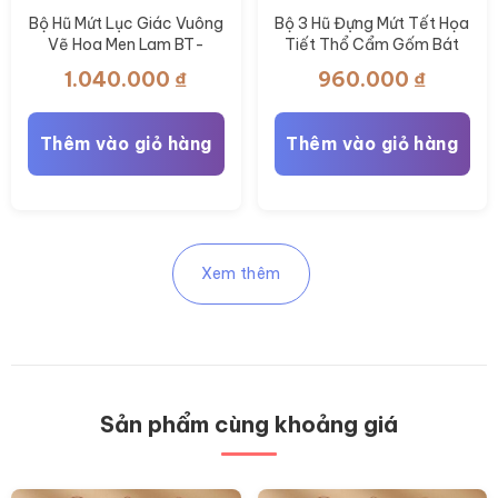
Bộ Hũ Mứt Lục Giác Vuông
Bộ 3 Hũ Đựng Mứt Tết Họa
Vẽ Hoa Men Lam BT-
Tiết Thổ Cẩm Gốm Bát
KM35
Tràng BT-KM34
1.040.000
₫
960.000
₫
Thêm vào giỏ hàng
Thêm vào giỏ hàng
Xem thêm
Sản phẩm cùng khoảng giá