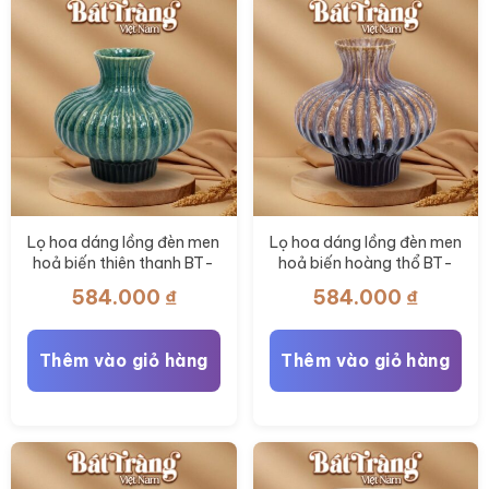
Lọ hoa dáng lồng đèn men
Lọ hoa dáng lồng đèn men
hoả biến thiên thanh BT-
hoả biến hoàng thổ BT-
LH117
LH116
584.000
₫
584.000
₫
Thêm vào giỏ hàng
Thêm vào giỏ hàng