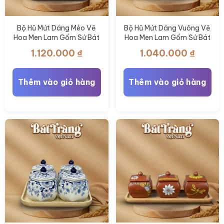
Bộ Hũ Mứt Dáng Méo Vẽ
Bộ Hũ Mứt Dáng Vuông Vẽ
Hoa Men Lam Gốm Sứ Bát
Hoa Men Lam Gốm Sứ Bát
Tràng BT-KM37
Tràng BT-KM36
1.120.000
₫
1.040.000
₫
Thêm vào giỏ hàng
Thêm vào giỏ hàng