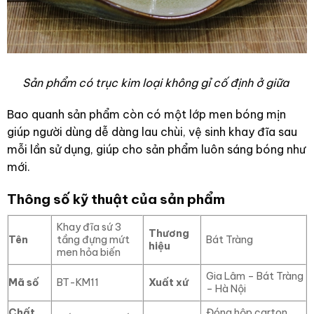
Sản phẩm có trục kim loại không gỉ cố định ở giữa
Bao quanh sản phẩm còn có một lớp men bóng mịn
giúp người dùng dễ dàng lau chùi, vệ sinh khay đĩa sau
mỗi lần sử dụng, giúp cho sản phẩm luôn sáng bóng như
mới.
Thông số kỹ thuật của sản phẩm
Khay đĩa sứ 3
Thương
Tên
tầng đựng mứt
Bát Tràng
hiệu
men hỏa biến
Gia Lâm – Bát Tràng
Mã số
BT-KM11
Xuất xứ
– Hà Nội
Chất
Đóng hộp carton,