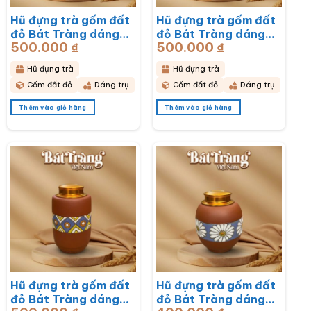
Hũ đựng trà gốm đất
Hũ đựng trà gốm đất
đỏ Bát Tràng dáng
đỏ Bát Tràng dáng
500.000
₫
500.000
₫
trụ hoạ tiết hoa mai
trụ hoạ tiết hoa sen
trắng BT-HĐT13
BT-HĐT12
Hũ đựng trà
Hũ đựng trà
Gốm đất đỏ
Dáng trụ
Gốm đất đỏ
Dáng trụ
Thêm vào giỏ hàng
Thêm vào giỏ hàng
Hũ đựng trà gốm đất
Hũ đựng trà gốm đất
đỏ Bát Tràng dáng
đỏ Bát Tràng dáng