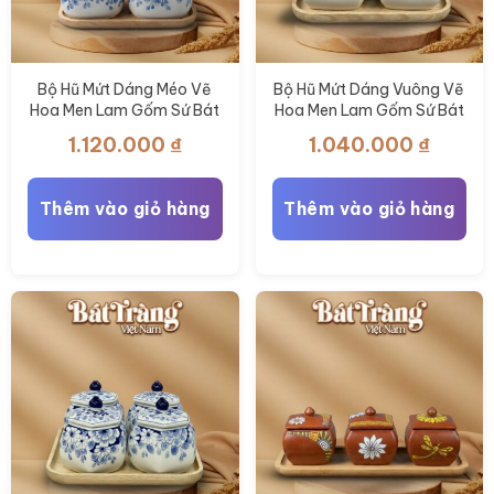
Bộ Hũ Mứt Dáng Méo Vẽ
Bộ Hũ Mứt Dáng Vuông Vẽ
Hoa Men Lam Gốm Sứ Bát
Hoa Men Lam Gốm Sứ Bát
Tràng BT-KM37
Tràng BT-KM36
1.120.000
₫
1.040.000
₫
Thêm vào giỏ hàng
Thêm vào giỏ hàng