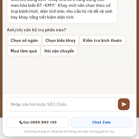
men hỏa biến BT-KM11”. Khay mứt nên chọn theo số
Liên Hệ
Phân phối đại lý
loại bánh/mứt, diện tích bàn, nhu cầu hũ rời dễ vệ sinh
hay khay tầng tiết kiệm diện tích.
Đt: 0886.889.145
Xuất khẩu gốm sứ
Anh/chị cần hỗ trợ phần nào?
lienhe@battrangvietnam.vn
Làng Gốm Bát Tràng
Chọn số ngăn
Chọn kiểu khay
Kiểm tra kích thước
Câu hỏi thường gặp
Hợp tác bán hàng
Mua làm quà
Hỏi vận chuyển
Hướng dẫn mua hàng
Đồ thờ cúng
Chính sách giao nhận
Ấm chén Bát Tràng
Chính sách đổi trả
Bình Gốm
Chính sách bảo mật
Bát đĩa
Gọi 0886.889.145
Chat Zalo
Phương thức thanh toán
Lọ hoa
Danh mục
Zalo
Gọi điện
Messenger
Giỏ hàng
Chỉ dùng thông tin để phản hồi đúng yêu cầu; không gửi tin rác.