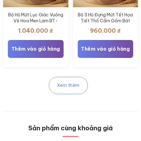
Bộ Hũ Mứt Lục Giác Vuông
Bộ 3 Hũ Đựng Mứt Tết Họa
Vẽ Hoa Men Lam BT-
Tiết Thổ Cẩm Gốm Bát
KM35
Tràng BT-KM34
1.040.000
₫
960.000
₫
Thêm vào giỏ hàng
Thêm vào giỏ hàng
Xem thêm
Sản phẩm cùng khoảng giá