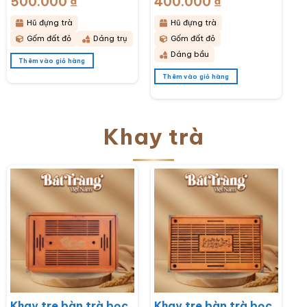
500.000
₫
400.000
₫
bầu hoạ tiết thổ cẩm
bầu hoạ tiết hoa cúc
BT-HĐT11
hoạ mi trắng BT-
Hũ đựng trà
Hũ đựng trà
HĐT10
Gốm đất đỏ
Dáng trụ
Gốm đất đỏ
Dáng bầu
Thêm vào giỏ hàng
Thêm vào giỏ hàng
Khay trà
Khay tre bàn trà bọc
Khay tre bàn trà bọc