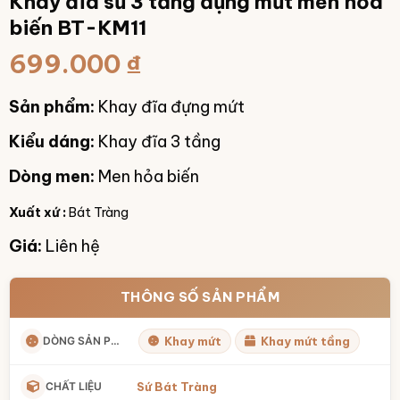
Khay đĩa sứ 3 tầng đựng mứt men hỏa
biến BT-KM11
699.000
₫
Sản phẩm:
Khay đĩa đựng mứt
Kiểu dáng:
Khay đĩa 3 tầng
Dòng men:
Men hỏa biến
Xuất xứ :
Bát Tràng
Giá:
Liên hệ
THÔNG SỐ SẢN PHẨM
DÒNG SẢN PHẨM
Khay mứt
Khay mứt tầng
CHẤT LIỆU
Sứ Bát Tràng