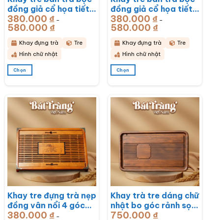
đồng giả cổ họa tiết
đồng giả cổ họa tiết
380.000
₫
380.000
₫
Rồng Phú Quý
Mã Đáo Thành Công
–
–
580.000
₫
Khoảng
580.000
₫
Khoảng
51x33x6cm BT-
43x28x6cm BT-
giá:
giá:
từ
từ
KDT17
KDT16
380.000 ₫
380.000 ₫
Khay đựng trà
Tre
Khay đựng trà
Tre
đến
đến
580.000 ₫
580.000 ₫
Hình chữ nhật
Hình chữ nhật
Chọn
Chọn
Sản
Sản
phẩm
phẩm
này
này
có
có
nhiều
nhiều
biến
biến
thể.
thể.
Các
Các
tùy
tùy
chọn
chọn
có
có
thể
thể
được
được
chọn
chọn
Khay tre đựng trà nẹp
Khay trà tre dáng chữ
trên
trên
đồng vân nổi 4 góc
nhật bo góc rảnh sọc
trang
trang
sản
sản
380.000
₫
750.000
₫
khắc hoa lan
50x28x3cm BT-
–