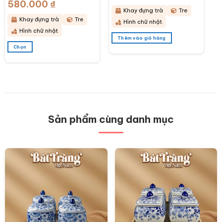
phẩm
phẩm
580.000
₫
Khoảng
43x28x6cm BT-
KDT14
giá:
Khay đựng trà
Tre
từ
KDT15
380.000 ₫
Khay đựng trà
Tre
Hình chữ nhật
đến
580.000 ₫
Hình chữ nhật
Thêm vào giỏ hàng
Chọn
Sản
phẩm
này
có
nhiều
biến
thể.
Các
Sản phẩm cùng danh mục
tùy
chọn
có
thể
được
chọn
trên
trang
sản
phẩm