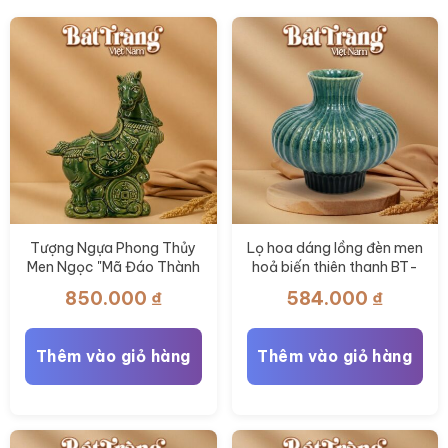
Tượng Ngựa Phong Thủy
Lọ hoa dáng lồng đèn men
Men Ngọc "Mã Đáo Thành
hoả biến thiên thanh BT-
Công" BT-TLV08
LH117
850.000
₫
584.000
₫
Thêm vào giỏ hàng
Thêm vào giỏ hàng