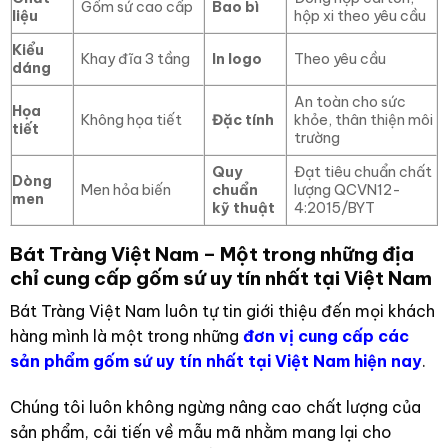
Gốm sứ cao cấp
Bao bì
liệu
hộp xi theo yêu cầu
Kiểu
Khay đĩa 3 tầng
In logo
Theo yêu cầu
dáng
An toàn cho sức
Họa
Không họa tiết
Đặc tính
khỏe, thân thiện môi
tiết
trường
Quy
Đạt tiêu chuẩn chất
Dòng
Men hỏa biến
chuẩn
lượng QCVN12-
men
kỹ thuật
4:2015/BYT
Bát Tràng Việt Nam – Một trong những địa
chỉ cung cấp gốm sứ uy tín nhất tại Việt Nam
Bát Tràng Việt Nam luôn tự tin giới thiệu đến mọi khách
hàng mình là một trong những
đơn vị cung cấp các
sản phẩm gốm sứ uy tín nhất tại Việt Nam hiện nay
.
Chúng tôi luôn không ngừng nâng cao chất lượng của
sản phẩm, cải tiến về mẫu mã nhằm mang lại cho