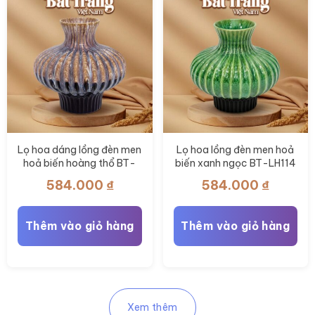
Lọ hoa dáng lồng đèn men
Lọ hoa lồng đèn men hoả
hoả biến hoàng thổ BT-
biến xanh ngọc BT-LH114
LH116
584.000
₫
584.000
₫
Thêm vào giỏ hàng
Thêm vào giỏ hàng
Xem thêm