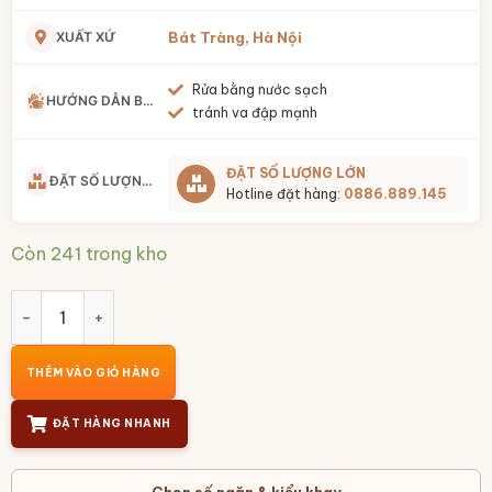
XUẤT XỨ
Bát Tràng, Hà Nội
Rửa bằng nước sạch
HƯỚNG DẪN BẢO QUẢN
tránh va đập mạnh
ĐẶT SỐ LƯỢNG LỚN
ĐẶT SỐ LƯỢNG LỚN
Hotline đặt hàng:
0886.889.145
Còn 241 trong kho
Khay đĩa sứ 3 tầng đựng mứt men hỏa biến BT-KM11 số lượn
THÊM VÀO GIỎ HÀNG
ĐẶT HÀNG NHANH