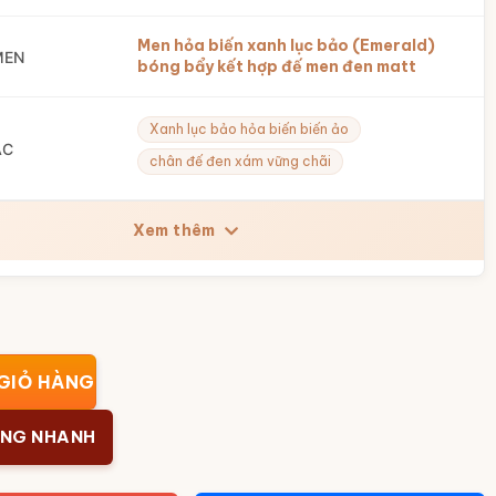
Men hỏa biến xanh lục bảo (Emerald)
MEN
bóng bẩy kết hợp đế men đen matt
Xanh lục bảo hỏa biến biến ảo
ẮC
chân đế đen xám vững chãi
Xem thêm
ồng đèn men hoả biến thiên thanh BT-LH117 số lượng
GIỎ HÀNG
ÀNG NHANH