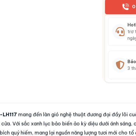
0
Hot
trợ 
ngà
Bảo
3 t
T-LH117
mang đến làn gió nghệ thuật đương đại đầy lôi cu
cửa. Với sắc xanh lục bảo biến ảo kỳ diệu dưới ánh sáng, 
bích quý hiếm, mang lại nguồn năng lượng tươi mới cho tổ