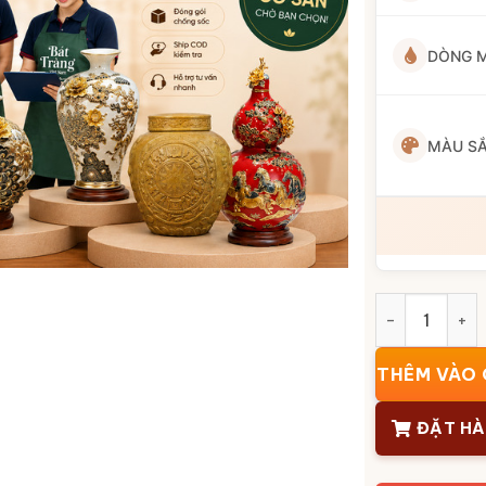
DÒNG 
MÀU S
Lọ hoa dáng l
THÊM VÀO 
ĐẶT H