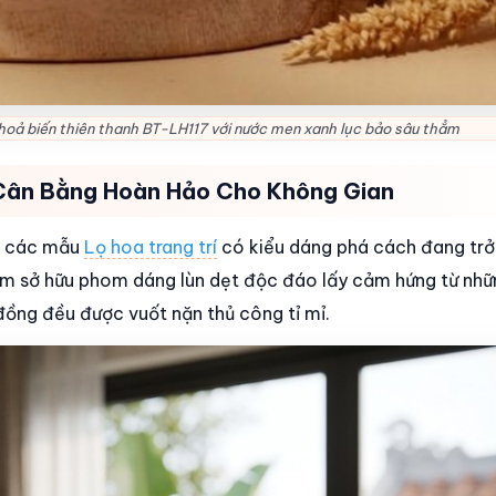
hoả biến thiên thanh BT-LH117 với nước men xanh lục bảo sâu thẳm
 Cân Bằng Hoàn Hảo Cho Không Gian
ng các mẫu
Lọ hoa trang trí
có kiểu dáng phá cách đang trở
m sở hữu phom dáng lùn dẹt độc đáo lấy cảm hứng từ nhữ
 đồng đều được vuốt nặn thủ công tỉ mỉ.