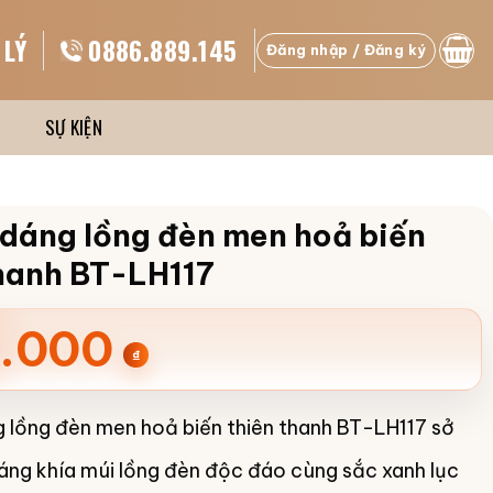
 LÝ
0886.889.145
Đăng nhập / Đăng ký
SỰ KIỆN
 dáng lồng đèn men hoả biến
thanh BT-LH117
.000
₫
 lồng đèn men hoả biến thiên thanh BT-LH117 sở
ng khía múi lồng đèn độc đáo cùng sắc xanh lục