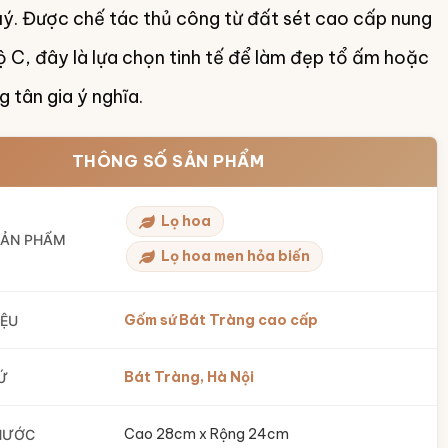
ý. Được chế tác thủ công từ đất sét cao cấp nung
ộ C, đây là lựa chọn tinh tế để làm đẹp tổ ấm hoặc
 tân gia ý nghĩa.
THÔNG SỐ SẢN PHẨM
Lọ hoa
SẢN PHẨM
Lọ hoa men hỏa biến
Gốm sứ Bát Tràng cao cấp
IỆU
Bát Tràng, Hà Nội
Ứ
Cao 28cm x Rộng 24cm
HƯỚC