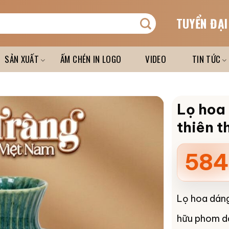
TUYỂN ĐẠI
SẢN XUẤT
ẤM CHÉN IN LOGO
VIDEO
TIN TỨC
Lọ hoa
thiên 
584
Lọ hoa dáng
hữu phom dá