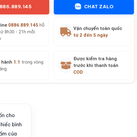
886.889.145
CHAT ZALO
line
0886.889.145
hỗ
Vận chuyển toàn quốc
từ 8h30 - 21h mỗi
từ 2 đến 5 ngày
y
Được kiểm tra hàng
 hành
1:1
trong vòng
trước khi thanh toán
háng
COD
ốn cho
chiếc bình
 ấm của