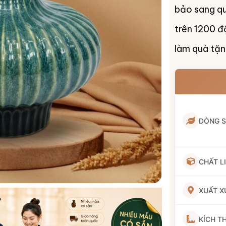
bảo sang qu
trên 1200 đ
làm quà tặng
DÒNG 
CHẤT L
XUẤT X
KÍCH T