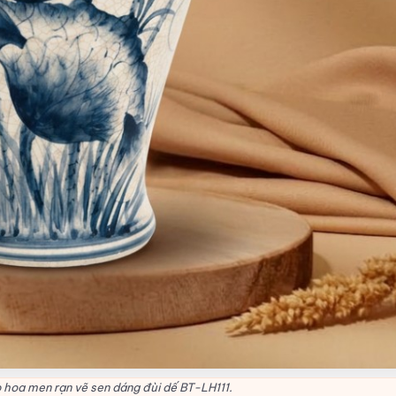
 hoa men rạn vẽ sen dáng đùi dế BT-LH111.