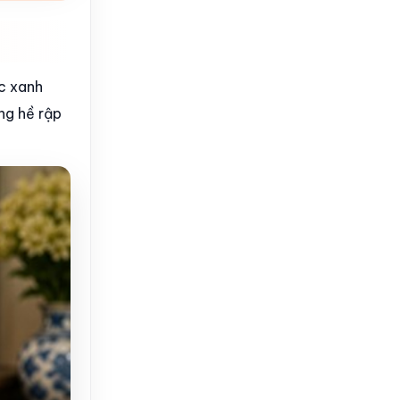
c xanh
ng hề rập