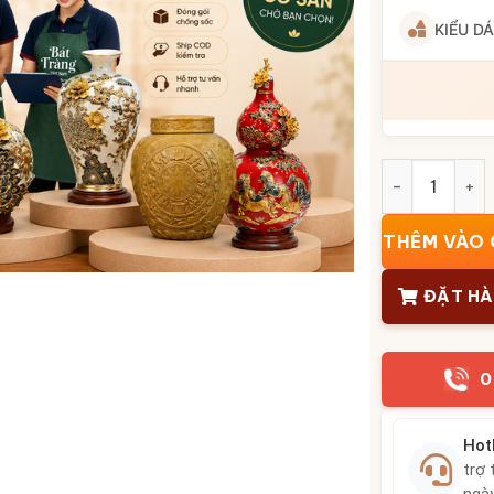
KIỂU D
Lọ hoa men rạ
THÊM VÀO 
ĐẶT H
0
Hot
trợ 