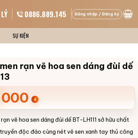
 LÝ
0886.889.145
Đăng nhập / Đăng ký
SỰ KIỆN
men rạn vẽ hoa sen dáng đùi dế
13
.000
₫
rạn vẽ hoa sen dáng đùi dế BT-LH111 sở hữu chất
truyền độc đáo cùng nét vẽ sen xanh tay thủ công