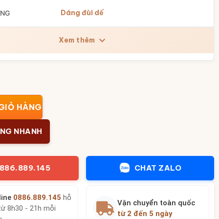
Dáng đùi dế
ÁNG
Xem thêm
n vẽ hoa sen dáng đùi dế BT-LH113 số lượng
GIỎ HÀNG
ÀNG NHANH
886.889.145
CHAT ZALO
line
0886.889.145
hỗ
Vận chuyển toàn quốc
từ 8h30 - 21h mỗi
từ 2 đến 5 ngày