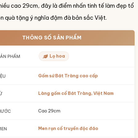
hiều cao 29cm, đây là điểm nhấn tinh tế làm đẹp tổ
n quà tặng ý nghĩa đậm đà bản sắc Việt.
THÔNG SỐ SẢN PHẨM
Lọ hoa
SẢN PHẨM
Gốm sứ Bát Tràng cao cấp
IỆU
Làng gốm cổ Bát Tràng, Việt Nam
Ứ
Cao 29cm
HƯỚC
Men rạn cổ truyền độc đáo
MEN