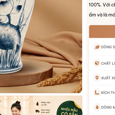
100%. Với c
ấm và là mó
DÒNG 
CHẤT L
XUẤT X
KÍCH T
DÒNG 