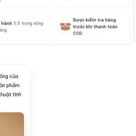
y
Được kiểm tra hàng
 hành
1:1
trong vòng
trước khi thanh toán
háng
COD
sống của
 sản phẩm
huật tĩnh