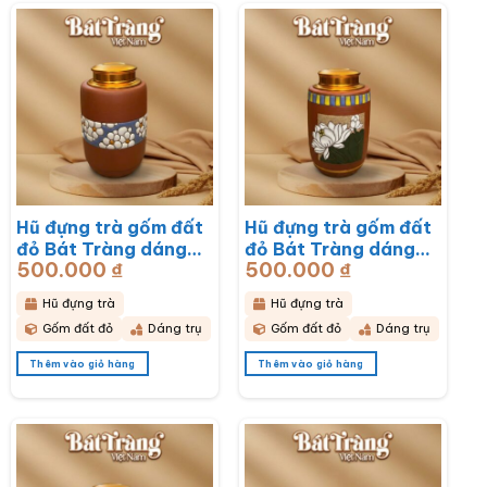
Hũ đựng trà gốm đất
Hũ đựng trà gốm đất
đỏ Bát Tràng dáng
đỏ Bát Tràng dáng
500.000
₫
500.000
₫
trụ hoạ tiết hoa mai
trụ hoạ tiết hoa sen
trắng BT-HĐT13
BT-HĐT12
Hũ đựng trà
Hũ đựng trà
Gốm đất đỏ
Dáng trụ
Gốm đất đỏ
Dáng trụ
Thêm vào giỏ hàng
Thêm vào giỏ hàng