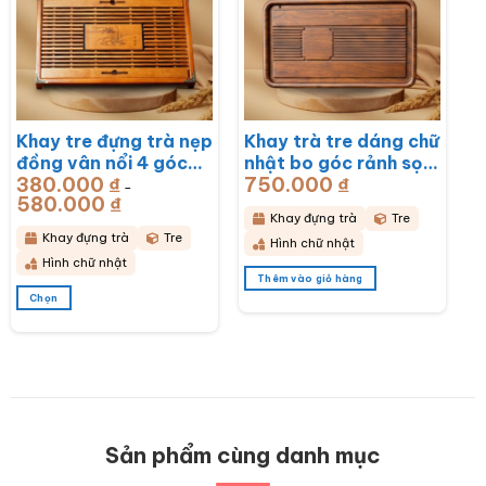
Các
Các
tùy
tùy
chọn
chọn
có
có
thể
thể
được
được
chọn
chọn
Khay tre đựng trà nẹp
Khay trà tre dáng chữ
trên
trên
đồng vân nổi 4 góc
nhật bo góc rảnh sọc
trang
trang
sản
sản
380.000
₫
750.000
₫
khắc hoa lan
50x28x3cm BT-
–
phẩm
phẩm
580.000
₫
Khoảng
43x28x6cm BT-
KDT14
giá:
Khay đựng trà
Tre
từ
KDT15
380.000 ₫
Khay đựng trà
Tre
Hình chữ nhật
đến
580.000 ₫
Hình chữ nhật
Thêm vào giỏ hàng
Chọn
Sản
phẩm
này
có
nhiều
biến
thể.
Các
Sản phẩm cùng danh mục
tùy
chọn