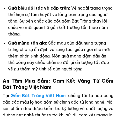
Quà biếu đối tác và cấp trên:
Vẻ ngoài trang trọng
thể hiện sự tâm huyết và lòng trân trọng của người
tặng. Sự bền chắc của cốt gốm Bát Tràng thay lời
chúc về mối quan hệ gắn kết trường tồn theo năm
tháng.
Quà mừng tân gia:
Sắc màu của đất nung tượng
trưng cho sự ổn định và sung túc, giúp ngôi nhà mới
thêm phần sinh động. Món quà mang đậm dấu ấn
thủ công này chắc chắn sẽ để lại ấn tượng tốt đẹp
về gu thẩm mỹ tinh tế của người tặng.
An Tâm Mua Sắm: Cam Kết Vàng Từ Gốm
Bát Tràng Việt Nam
Tại
Gốm Bát Tràng Việt Nam
, chúng tôi tự hào cung
cấp các mẫu lọ hoa gốm sứ chính gốc từ làng nghề. Mỗi
sản phẩm đều được kiểm tra kỹ lưỡng về chất lượng và
đường nét nghệ thuật trước khi gửi đi, cam kết mang lại