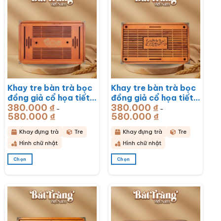
Khay tre bàn trà bọc
Khay tre bàn trà bọc
đồng giả cổ họa tiết
đồng giả cổ họa tiết
380.000
₫
380.000
₫
Rồng Phú Quý
Mã Đáo Thành Công
–
–
580.000
₫
Khoảng
580.000
₫
Khoảng
51x33x6cm BT-
43x28x6cm BT-
giá:
giá:
từ
từ
KDT17
KDT16
380.000 ₫
380.000 ₫
Khay đựng trà
Tre
Khay đựng trà
Tre
đến
đến
580.000 ₫
580.000 ₫
Hình chữ nhật
Hình chữ nhật
Chọn
Chọn
Sản
Sản
phẩm
phẩm
này
này
có
có
nhiều
nhiều
biến
biến
thể.
thể.