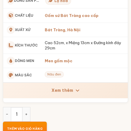
DÒNG SẢN PHẨM
Lọ hoa
CHẤT LIỆU
Gốm sứ Bát Tràng cao cấp
XUẤT XỨ
Bát Tràng, Hà Nội
Cao 52cm, x Miệng 13cm x Đường kính đáy
KÍCH THƯỚC
29cm
DÒNG MEN
Men gốm mộc
Nâu đen
MÀU SẮC
Xem thêm
Lọ hoa men gốm mộc dáng chuông khắc chìm hoa hồng vân
THÊM VÀO GIỎ HÀNG