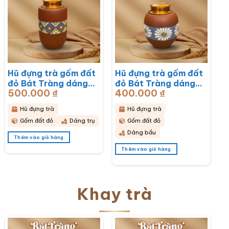
Hũ đựng trà gốm đất
Hũ đựng trà gốm đất
đỏ Bát Tràng dáng
đỏ Bát Tràng dáng
500.000
₫
400.000
₫
bầu hoạ tiết thổ cẩm
bầu hoạ tiết hoa cúc
BT-HĐT11
hoạ mi trắng BT-
Hũ đựng trà
Hũ đựng trà
HĐT10
Gốm đất đỏ
Dáng trụ
Gốm đất đỏ
Dáng bầu
Thêm vào giỏ hàng
Thêm vào giỏ hàng
Khay trà