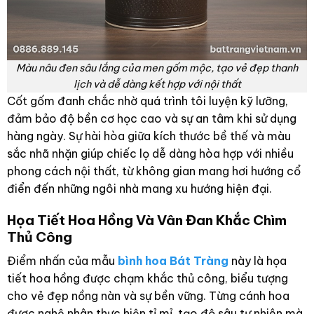
Màu nâu đen sâu lắng của men gốm mộc, tạo vẻ đẹp thanh
lịch và dễ dàng kết hợp với nội thất
Cốt gốm đanh chắc nhờ quá trình tôi luyện kỹ lưỡng,
đảm bảo độ bền cơ học cao và sự an tâm khi sử dụng
hàng ngày. Sự hài hòa giữa kích thước bề thế và màu
sắc nhã nhặn giúp chiếc lọ dễ dàng hòa hợp với nhiều
phong cách nội thất, từ không gian mang hơi hướng cổ
điển đến những ngôi nhà mang xu hướng hiện đại.
Họa Tiết Hoa Hồng Và Vân Đan Khắc Chìm
Thủ Công
Điểm nhấn của mẫu
bình hoa Bát Tràng
này là họa
tiết hoa hồng được chạm khắc thủ công, biểu tượng
cho vẻ đẹp nồng nàn và sự bền vững. Từng cánh hoa
được nghệ nhân thực hiện tỉ mỉ, tạo độ sâu tự nhiên mà