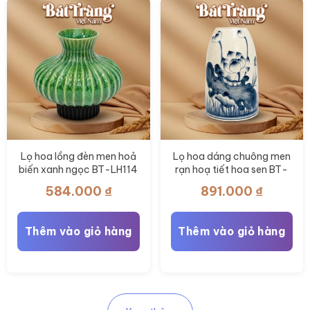
Lọ hoa lồng đèn men hoả
Lọ hoa dáng chuông men
biến xanh ngọc BT-LH114
rạn hoạ tiết hoa sen BT-
LH112
584.000
₫
891.000
₫
Thêm vào giỏ hàng
Thêm vào giỏ hàng