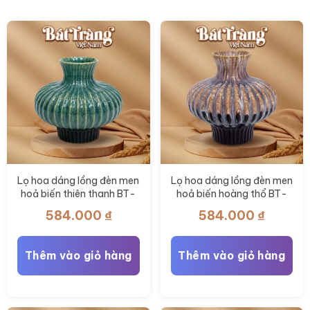
có
thể
được
chọn
trên
trang
sản
phẩm
Lọ hoa dáng lồng đèn men
Lọ hoa dáng lồng đèn men
hoả biến thiên thanh BT-
hoả biến hoàng thổ BT-
LH117
LH116
584.000
₫
584.000
₫
Thêm vào giỏ hàng
Thêm vào giỏ hàng