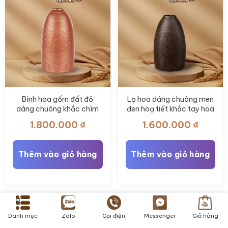
Bình hoa gốm đất đỏ
Lọ hoa dáng chuông men
dáng chuông khắc chìm
đen hoạ tiết khắc tay hoa
hoa hồng vân ngang BT-
nhí Bát Tràng BT_LH102
1.800.000
₫
1.600.000
₫
LH96
Thêm vào giỏ hàng
Thêm vào giỏ hàng
Xem thêm
Danh mục
Zalo
Gọi điện
Messenger
Giỏ hàng