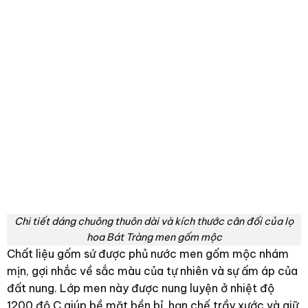
Chi tiết dáng chuông thuôn dài và kích thước cân đối của lọ
hoa Bát Tràng men gốm mộc
Chất liệu gốm sứ được phủ nước men gốm mộc nhám
mịn, gợi nhắc về sắc màu của tự nhiên và sự ấm áp của
đất nung. Lớp men này được nung luyện ở nhiệt độ
1200 độ C giúp bề mặt bền bỉ, hạn chế trầy xước và giữ