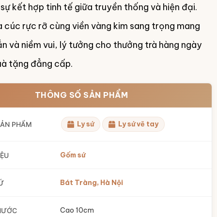
sự kết hợp tinh tế giữa truyền thống và hiện đại.
a cúc rực rỡ cùng viền vàng kim sang trọng mang
 và niềm vui, lý tưởng cho thưởng trà hàng ngày
uà tặng đẳng cấp.
THÔNG SỐ SẢN PHẨM
Ly sứ
Ly sứ vẽ tay
SẢN PHẨM
Gốm sứ
IỆU
Bát Tràng, Hà Nội
Ứ
Cao 10cm
HƯỚC