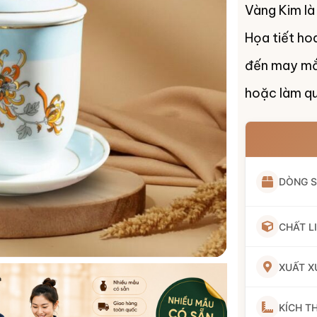
Vàng Kim là 
Họa tiết ho
đến may mắn
hoặc làm q
DÒNG 
CHẤT L
XUẤT X
KÍCH T