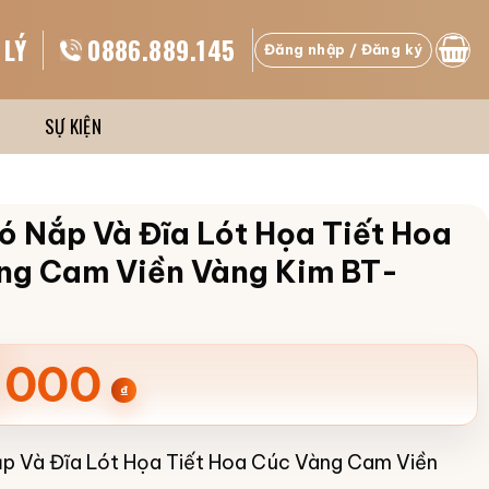
 LÝ
0886.889.145
Đăng nhập / Đăng ký
SỰ KIỆN
ó Nắp Và Đĩa Lót Họa Tiết Hoa
ng Cam Viền Vàng Kim BT-
.000
₫
ắp Và Đĩa Lót Họa Tiết Hoa Cúc Vàng Cam Viền