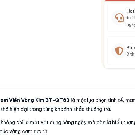
Hot
trợ 
ngà
Bảo
3 t
 Cam Viền Vàng Kim BT-QT83
là một lựa chọn tinh tế, ma
thở hiện đại trong từng khoảnh khắc thưởng trà.
 không chỉ là một vật dụng hàng ngày mà còn là biểu tượn
cúc vàng cam rực rỡ.