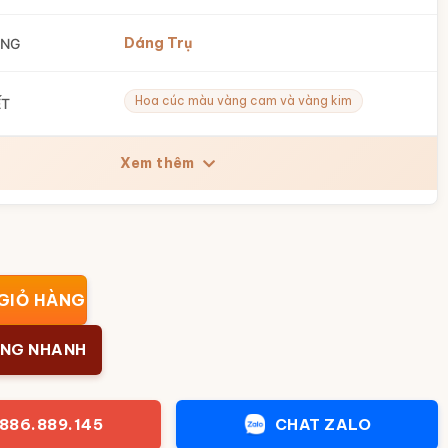
Dáng Trụ
ÁNG
Hoa cúc màu vàng cam và vàng kim
ẾT
Xem thêm
 Và Đĩa Lót Họa Tiết Hoa Cúc Vàng Cam Viền Vàng Kim BT-Q
GIỎ HÀNG
ÀNG NHANH
886.889.145
CHAT ZALO