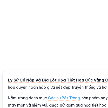
Ly Sứ Có Nắp Và Đĩa Lót Họa Tiết Hoa Cúc Vàng
hòa quyện hoàn hảo giữa nét đẹp truyền thống và hơi 
Nằm trong danh mục
Cốc sứ Bát Tràng
, sản phẩm này
may mắn và niềm vui, được gửi gắm qua họa tiết hoa 