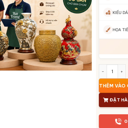
KIỂU D
HỌA TI
Ly Sứ Có Nắp
THÊM VÀO 
ĐẶT H
0