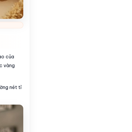
ao của
úc vàng
ờng nét tỉ