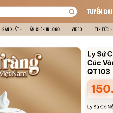
TUYỂN ĐẠI
SẢN XUẤT
ẤM CHÉN IN LOGO
VIDEO
TIN TỨC
Ly Sứ C
Cúc Và
QT103
150
Ly Sứ Có N