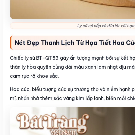
Ly sứ có nắp và đĩa lót với họ
Nét Đẹp Thanh Lịch Từ Họa Tiết Hoa Cú
Chiếc ly sứ BT-QT83 gây ấn tượng mạnh bởi sự kết hợ
thân ly hòa quyện cùng dải màu xanh lam nhạt dịu m
cam rực rỡ khoe sắc.
Hoa cúc, biểu tượng của sự trường thọ và niềm hạnh 
mỉ, nhấn nhá thêm sắc vàng kim lấp lánh, biến mỗi ch