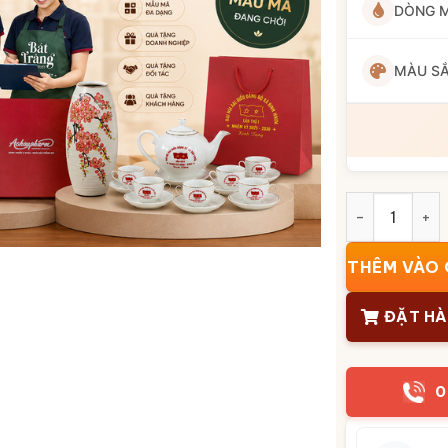
DÒNG 
MÀU S
Bình hoa Bát 
THÊM VÀO 
ĐẶT H
0