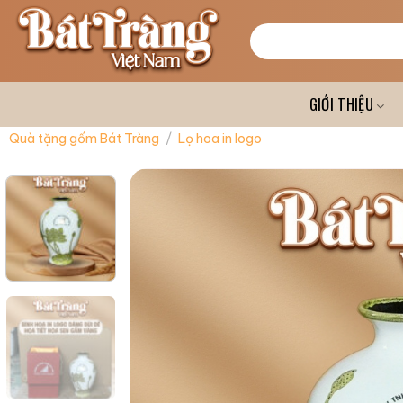
Skip
to
Tìm
kiếm:
content
GIỚI THIỆU
Quà tặng gốm Bát Tràng
/
Lọ hoa in logo