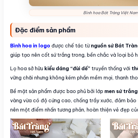
Bình hoa Bát Tràng Việt Nam
Đặc điểm sản phẩm
Bình hoa in logo
được chế tác từ
nguồn sứ Bát Tràn
giúp tạo nên cốt sứ trắng trong, bền chắc và loại bỏ 
Lọ hoa sở hữu
kiểu dáng “đùi dế”
truyền thống với
th
vững chãi nhưng không kém phần mềm mại, thanh thoá
Bề mặt sản phẩm được bao phủ bởi lớp
men sứ trắng 
vàng vừa có độ cứng cao, chống trầy xước, đảm bảo vẻ
nên một điểm nhấn tương phản, hoàn thiện vẻ đẹp củ