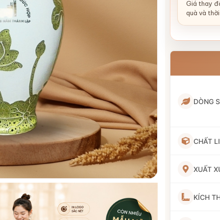
Giá thay đổ
quà và thời
DÒNG 
CHẤT L
XUẤT X
KÍCH T