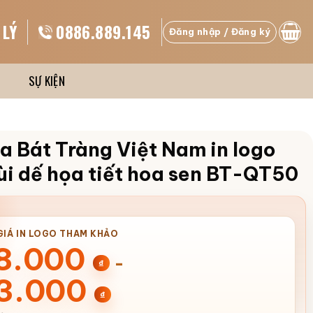
 LÝ
0886.889.145
Đăng nhập / Đăng ký
SỰ KIỆN
a Bát Tràng Việt Nam in logo
ùi dế họa tiết hoa sen BT-QT50
IÁ IN LOGO THAM KHẢO
8.000
-
₫
3.000
₫