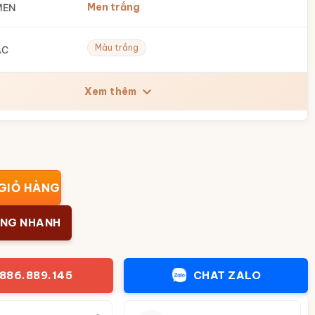
Men trắng
MEN
Màu trắng
ẮC
Xem thêm
Tràng Việt Nam in logo dáng đùi dế họa tiết hoa sen BT-QT5
GIỎ HÀNG
ÀNG NHANH
886.889.145
CHAT ZALO