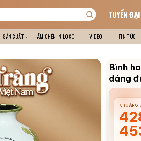
TUYỂN ĐẠI
SẢN XUẤT
ẤM CHÉN IN LOGO
VIDEO
TIN TỨC
Bình ho
dáng đ
KHOẢNG G
42
45