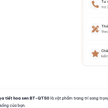
Tư 
trợ 
Thi
the
Chấ
kiểm
họa tiết hoa sen BT-QT50
là vật phẩm trang trí sang trọ
 sống của bạn.