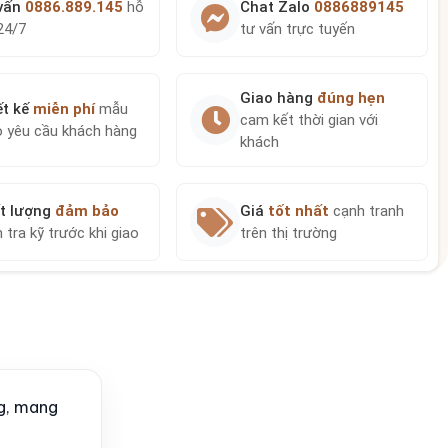
vấn
0886.889.145
hỗ
Chat Zalo
0886889145
24/7
tư vấn trực tuyến
Giao hàng
đúng hẹn
ết kế
miễn phí
mẫu
cam kết thời gian với
o yêu cầu khách hàng
khách
t lượng
đảm bảo
Giá
tốt nhất
cạnh tranh
 tra kỹ trước khi giao
trên thị trường
ng, mang