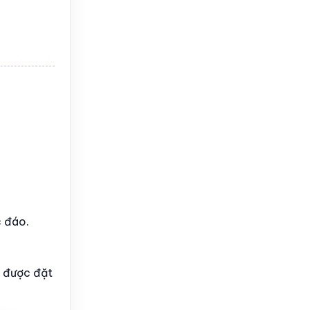
 đáo.
m được đặt