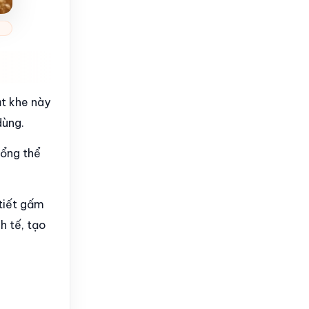
ắt khe này
dùng.
tổng thể
tiết gấm
h tế, tạo