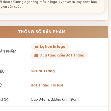
i theo số lượng đặt hàng, mẫu in logo, kỹ thuật in, quy cách hộp
 gian sản xuất.
THÔNG SỐ SẢN PHẨM
Lọ hoa in logo
SẢN PHẨM
Quà tặng gốm Bát Tràng
Sứ Bát Tràng
IỆU
Bát Tràng, Hà Nội
Ứ
Cao 34cm, đường kính 19cm
HƯỚC