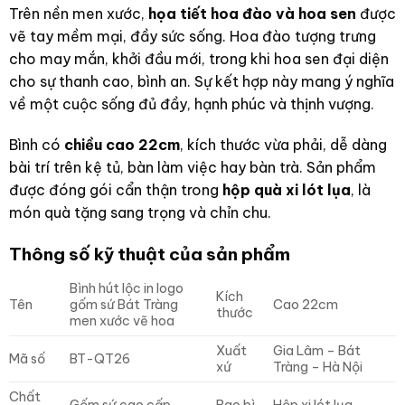
Trên nền men xước,
họa tiết hoa đào và hoa sen
được
vẽ tay mềm mại, đầy sức sống. Hoa đào tượng trưng
cho may mắn, khởi đầu mới, trong khi hoa sen đại diện
cho sự thanh cao, bình an. Sự kết hợp này mang ý nghĩa
về một cuộc sống đủ đầy, hạnh phúc và thịnh vượng.
Bình có
chiều cao 22cm
, kích thước vừa phải, dễ dàng
bài trí trên kệ tủ, bàn làm việc hay bàn trà. Sản phẩm
được đóng gói cẩn thận trong
hộp quà xi lót lụa
, là
món quà tặng sang trọng và chỉn chu.
Thông số kỹ thuật của sản phẩm
Bình hút lộc in logo
Kích
Tên
gốm sứ Bát Tràng
Cao 22cm
thước
men xước vẽ hoa
Xuất
Gia Lâm – Bát
Mã số
BT-QT26
xứ
Tràng – Hà Nội
Chất
Gốm sứ cao cấp
Bao bì
Hộp xi lót lụa