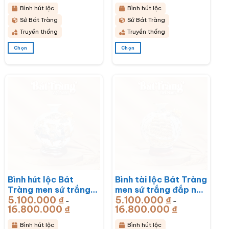
từ
từ
vàng BT-BHL71
vàng BT-BHL70
5.100.000 ₫
5.100.000 ₫
Bình hút lộc
Bình hút lộc
đến
đến
19.500.000 ₫
16.800.000 ₫
Sứ Bát Tràng
Sứ Bát Tràng
Truyền thống
Truyền thống
Chọn
Chọn
Sản
Sản
phẩm
phẩm
này
này
có
có
nhiều
nhiều
biến
biến
thể.
thể.
Các
Các
tùy
tùy
chọn
chọn
có
có
thể
thể
được
được
chọn
chọn
Bình hút lộc Bát
Bình tài lộc Bát Tràng
trên
trên
trang
trang
Tràng men sứ trắng
men sứ trắng đắp nổi
sản
sản
5.100.000
₫
5.100.000
₫
đắp nổi vẽ vàng mã
vẽ vàng thuận buồm
–
–
phẩm
phẩm
16.800.000
₫
Khoảng
16.800.000
₫
Khoảng
đáo thành công BT-
xuôi gió BT-BHL67
giá:
giá:
từ
từ
BHL68
5.100.000 ₫
5.100.000 ₫
Bình hút lộc
Bình hút lộc