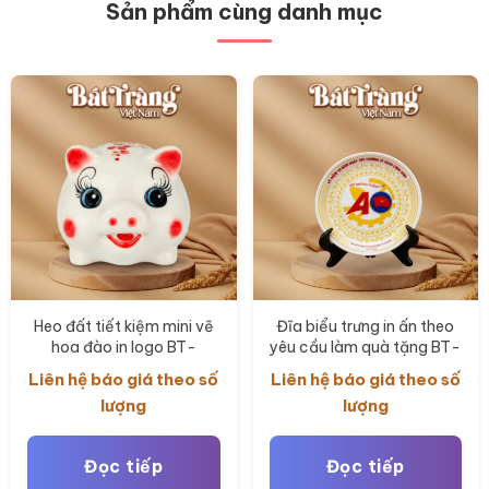
Sản phẩm cùng danh mục
Heo đất tiết kiệm mini vẽ
Đĩa biểu trưng in ấn theo
hoa đào in logo BT-
yêu cầu làm quà tặng BT-
QT125
QT126
Liên hệ báo giá theo số
Liên hệ báo giá theo số
lượng
lượng
Đọc tiếp
Đọc tiếp