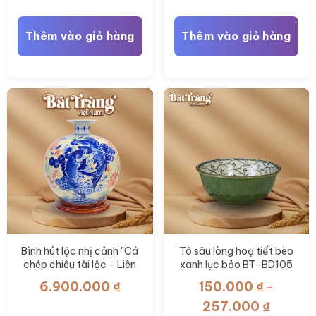
Thêm vào giỏ hàng
Thêm vào giỏ hàng
Bình hút lộc nhị cảnh "Cá
Tô sâu lòng hoạ tiết bèo
chép chiêu tài lộc - Liên
xanh lục bảo BT-BD105
hoa cát tường" BT-
6.900.000
₫
150.000
₫
–
BHL110
Khoảng
257.000
₫