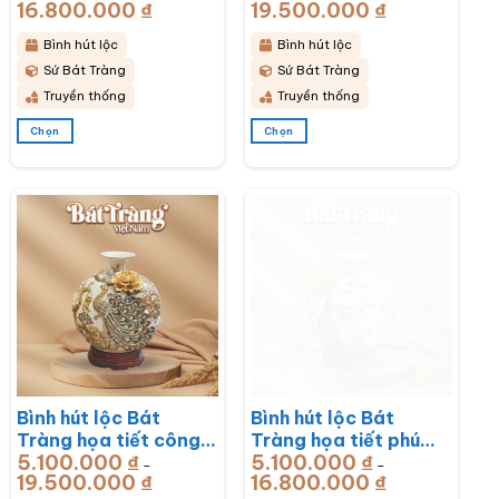
phẩm
phẩm
16.800.000
₫
Khoảng
19.500.000
₫
Khoảng
đỏ đắp nổi vẽ vàng
đỏ đắp nổi vẽ vàng
giá:
giá:
từ
từ
BT-BHL73
BT-BHL72
5.100.000 ₫
5.100.000 ₫
Bình hút lộc
Bình hút lộc
đến
đến
16.800.000 ₫
19.500.000 ₫
Sứ Bát Tràng
Sứ Bát Tràng
Truyền thống
Truyền thống
Chọn
Chọn
Sản
Sản
phẩm
phẩm
này
này
có
có
nhiều
nhiều
biến
biến
thể.
thể.
Các
Các
tùy
tùy
chọn
chọn
có
có
thể
thể
được
được
chọn
chọn
Bình hút lộc Bát
Bình hút lộc Bát
trên
trên
trang
trang
Tràng họa tiết công
Tràng họa tiết phú
sản
sản
5.100.000
₫
5.100.000
₫
đào đắp kênh men
quý vạn niên men sứ
–
–
phẩm
phẩm
19.500.000
₫
Khoảng
16.800.000
₫
Khoảng
trắng đắp nổi vẽ
trắng đắp nổi vẽ
giá:
giá: