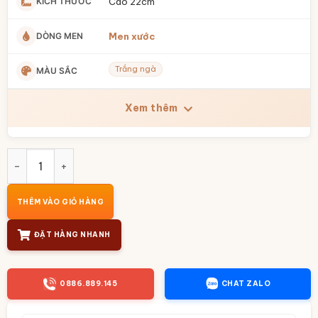
KÍCH THƯỚC
Cao 22cm
DÒNG MEN
Men xước
Trắng ngà
MÀU SẮC
Xem thêm
Bình hút lộc in logo gốm sứ Bát Tràng men xước vẽ hoa BT
THÊM VÀO GIỎ HÀNG
ĐẶT HÀNG NHANH
0886.889.145
CHAT ZALO