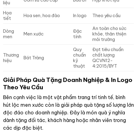
liệu
Họa
Hoa sen, hoa đào
In logo
Theo yêu cầu
tiết
An toàn cho sức
Dòng
Đặc
Men xước
khỏe, thân thiện
men
tính
môi trường
Quy
Đạt tiêu chuẩn
Thương
chuẩn
chất lượng
Bát Tràng
hiệu
kỹ
QCVN12-
thuật
4:2015/BYT
Giải Pháp Quà Tặng Doanh Nghiệp & In Logo
Theo Yêu Cầu
Bên cạnh việc là một vật phẩm trang trí tinh tế, bình
hút lộc men xước còn là giải pháp quà tặng số lượng lớn
độc đáo cho doanh nghiệp. Đây là món quà ý nghĩa
dành tặng đối tác, khách hàng hoặc nhân viên trong
các dịp đặc biệt.