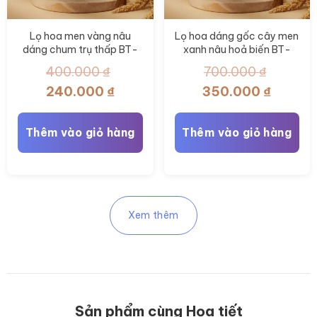
Lọ hoa men vàng nâu
Lọ hoa dáng gốc cây men
dáng chum trụ thấp BT-
xanh nâu hoả biến BT-
LHS42
LHS39
400.000
₫
700.000
₫
Giá
Giá
Giá
Giá
240.000
₫
350.000
₫
gốc
hiện
gốc
hiện
là:
tại
là:
tại
Thêm vào giỏ hàng
Thêm vào giỏ hàng
400.000 ₫.
là:
700.000 ₫.
là:
240.000 ₫.
350.000
Xem thêm
Sản phẩm cùng Họa tiết