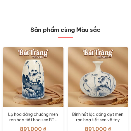
Sản phẩm cùng Màu sắc
Lọ hoa dáng chuông men
Bình hút lộc dáng dẹt men
rạn hoạ tiết hoa sen BT-
rạn hoạ tiết sen vẽ tay
LH112
BT-BHL116
891.000
₫
891.000
₫