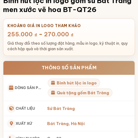
Bình hút lộc in logo gốm sứ Bát Tràng
men xước vẽ hoa BT-QT26
KHOẢNG GIÁ IN LOGO THAM KHẢO
-
255.000
270.000
₫
₫
Giá thay đổi theo số lượng đặt hàng, mẫu in logo, kỹ thuật in, quy
cách hộp quà và thời gian sản xuất.
THÔNG SỐ SẢN PHẨM
Bình hút lộc in logo
DÒNG SẢN PHẨM
Quà tặng gốm Bát Tràng
CHẤT LIỆU
Sứ Bát Tràng
XUẤT XỨ
Bát Tràng, Hà Nội