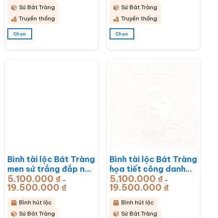
đến
đến
16.800.000 ₫
16.800.000 ₫
Sứ Bát Tràng
Sứ Bát Tràng
Truyền thống
Truyền thống
Chọn
Chọn
Sản
Sản
phẩm
phẩm
này
này
có
có
nhiều
nhiều
biến
biến
thể.
thể.
Các
Các
tùy
tùy
chọn
chọn
có
có
thể
thể
được
được
chọn
chọn
Bình tài lộc Bát Tràng
Bình tài lộc Bát Tràng
trên
trên
trang
trang
men sứ trắng đắp nổi
họa tiết công danh
sản
sản
5.100.000
₫
5.100.000
₫
vẽ vàng công đào
phú quý men sứ trắng
–
–
phẩm
phẩm
19.500.000
₫
Khoảng
19.500.000
₫
Khoảng
đắp kênh BT-BHL66
đắp nổi vẽ vàng BT-
giá:
giá:
từ
từ
BHL65
5.100.000 ₫
5.100.000 ₫
Bình hút lộc
Bình hút lộc
đến
đến
19.500.000 ₫
19.500.000 ₫
Sứ Bát Tràng
Sứ Bát Tràng