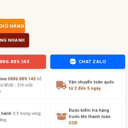
 phong thủy bát vuốt men hỏa biến vàng kem BT-TN04 số lư
GIỎ HÀNG
ÀNG NHANH
886.889.145
CHAT ZALO
line
0886.889.145
hỗ
Vận chuyển toàn quốc
từ 8h30 - 21h mỗi
từ 2 đến 5 ngày
y
Được kiểm tra hàng
 hành
1:1
trong vòng
trước khi thanh toán
háng
COD