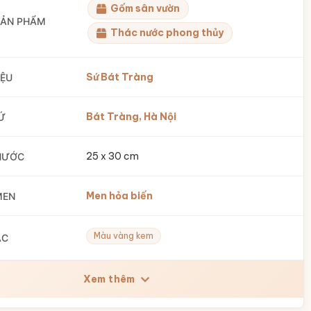
Gốm sân vườn
SẢN PHẨM
Thác nước phong thủy
Sứ Bát Tràng
IỆU
Bát Tràng, Hà Nội
Ứ
25 x 30 cm
HƯỚC
Men hỏa biến
MEN
Màu vàng kem
ẮC
Xem thêm