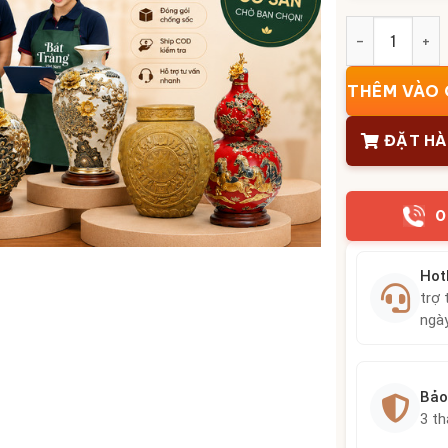
Bộ thác nước
THÊM VÀO 
ĐẶT H
0
Hot
trợ 
ngà
Bảo
3 t