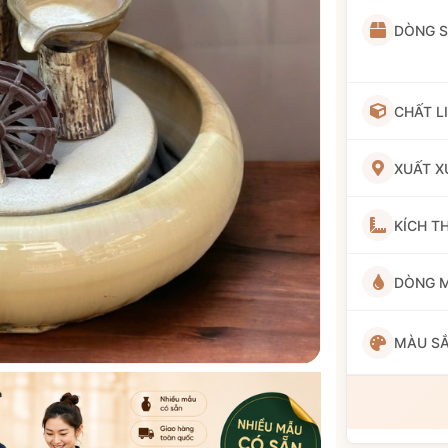
DÒNG 
CHẤT L
XUẤT X
KÍCH T
DÒNG 
MÀU S