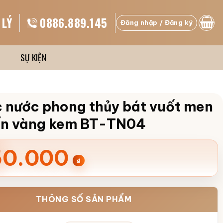
 LÝ
0886.889.145
Đăng nhập / Đăng ký
SỰ KIỆN
c nước phong thủy bát vuốt men
ến vàng kem BT-TN04
50.000
₫
THÔNG SỐ SẢN PHẨM