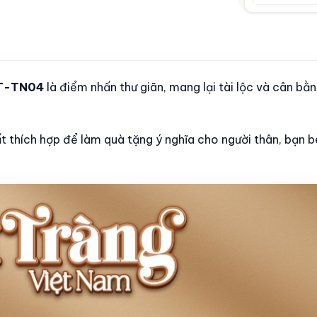
BT-TN04
là điểm nhấn thư giãn, mang lại tài lộc và cân bằ
t thích hợp để làm quà tặng ý nghĩa cho người thân, bạn b