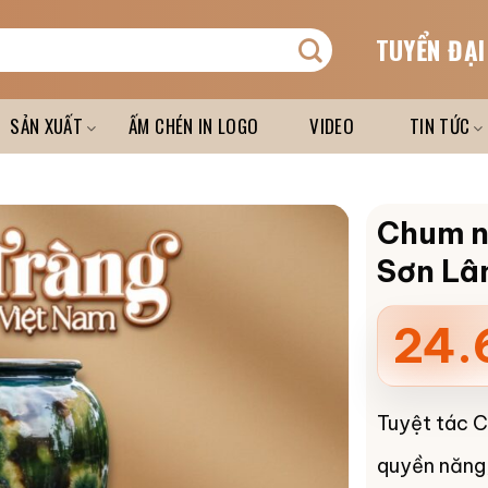
TUYỂN ĐẠI
SẢN XUẤT
ẤM CHÉN IN LOGO
VIDEO
TIN TỨC
Chum n
Sơn Lâ
24.
Tuyệt tác C
quyền năng, 