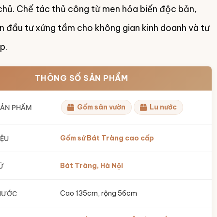
 chủ. Chế tác thủ công từ men hỏa biến độc bản,
n đầu tư xứng tầm cho không gian kinh doanh và tư
p.
THÔNG SỐ SẢN PHẨM
Gốm sân vườn
Lu nước
SẢN PHẨM
Gốm sứ Bát Tràng cao cấp
IỆU
Bát Tràng, Hà Nội
Ứ
Cao 135cm, rộng 56cm
HƯỚC