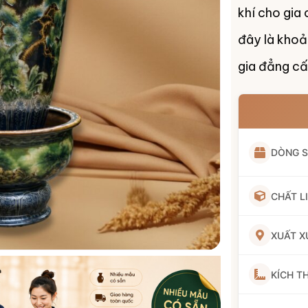
khí cho gia
đây là khoả
gia đẳng cấ
DÒNG 
CHẤT L
XUẤT X
KÍCH T