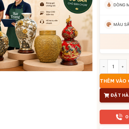
DÒNG 
MÀU S
Chum nước ho
THÊM VÀO 
ĐẶT H
0