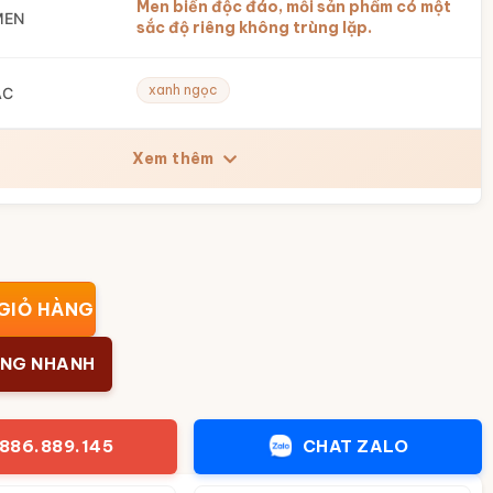
Men biến độc đáo, mỗi sản phẩm có một
MEN
sắc độ riêng không trùng lặp.
xanh ngọc
ẮC
Xem thêm
ạ tiết khắc tay Phú Quý Sơn Lâm nền đen BT-LN22 số lượng
GIỎ HÀNG
ÀNG NHANH
886.889.145
CHAT ZALO