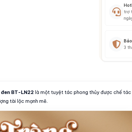
Hot
trợ 
ngà
Bảo
3 t
n đen BT-LN22
là một tuyệt tác phong thủy được chế tác
lượng tài lộc mạnh mẽ.