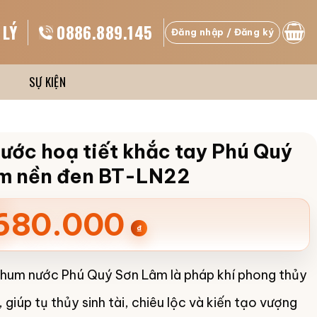
 LÝ
0886.889.145
Đăng nhập / Đăng ký
SỰ KIỆN
ước hoạ tiết khắc tay Phú Quý
m nền đen BT-LN22
680.000
₫
hum nước Phú Quý Sơn Lâm là pháp khí phong thủy
giúp tụ thủy sinh tài, chiêu lộc và kiến tạo vượng