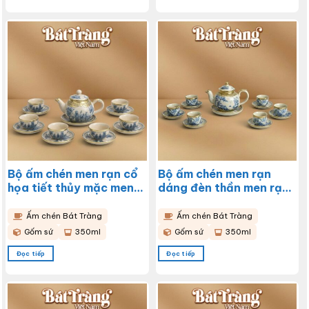
Bộ ấm chén men rạn cổ
Bộ ấm chén men rạn
họa tiết thủy mặc men
dáng đèn thần men rạn
lam Bát Tràng BT-
bọc đồng Bát Tràng
AC90
BT-AC91
Ấm chén Bát Tràng
Ấm chén Bát Tràng
Gốm sứ
350ml
Gốm sứ
350ml
Đọc tiếp
Đọc tiếp