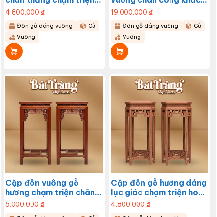
tầng BT-ĐG12
hoa lá tây 2 tầng BT-
4.800.000
₫
19.000.000
₫
ĐG11
Đôn gỗ dáng vuông
Gỗ
Đôn gỗ dáng vuông
Gỗ
Vuông
Vuông
Cặp đôn vuông gỗ
Cặp đôn gỗ hương dáng
hương chạm triện chân
lục giác chạm triện hoa
thẳng thanh mảnh BT-
văn cổ BT-ĐG09
5.000.000
₫
4.800.000
₫
ĐG10