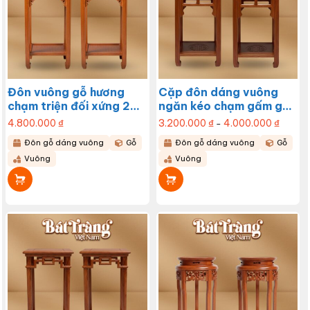
được
chọn
trên
trang
sản
phẩm
Đôn vuông gỗ hương
Cặp đôn dáng vuông
chạm triện đối xứng 2
ngăn kéo chạm gấm gỗ
tầng nhiều kích cỡ BT-
hương BT-ĐG17
4.800.000
₫
3.200.000
₫
4.000.000
₫
Khoảng
–
giá:
ĐG18
từ
Sản
Đôn gỗ dáng vuông
Gỗ
Đôn gỗ dáng vuông
Gỗ
3.200.0
đến
phẩm
Vuông
Vuông
4.000.
này
có
nhiều
biến
thể.
Các
tùy
chọn
có
thể
được
chọn
trên