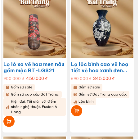
Lọ lò xo vẽ hoa men nâu
Lọ lộc bình cao vẽ hoạ
gốm mộc BT-LGS21
tiết vẽ hoa xanh đen
BT-LHS20
Giá
450.000
₫
Giá
Giá
345.000
₫
Giá
900.000
₫
690.000
₫
gốc
hiện
gốc
hiện
là:
tại
là:
tại
Gốm sứ sale
Gốm sứ sale
900.000 ₫.
là:
690.000 ₫.
là:
450.000 ₫.
345.000 ₫.
Gốm sứ cao cấp Bát Tràng.
Gốm sứ Bát Tràng cao cấp.
Hiện đại, Tối giản với điểm
Lộc bình
nhấn nghệ thuật, Fusion Á
Đông