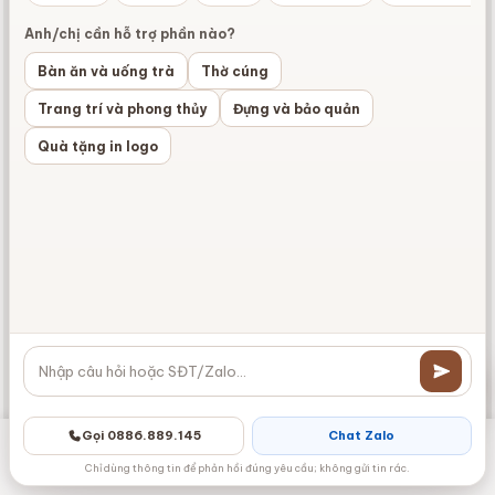
tùy
chọn
Anh/chị cần hỗ trợ phần nào?
có
thể
Bàn ăn và uống trà
Thờ cúng
được
chọn
Trang trí và phong thủy
Đựng và bảo quản
trên
trang
Quà tặng in logo
sản
phẩm
Kệ phẳng gỗ hương tam
Bộ ấm chén dáng trụ
vách trưng bày cao
quai xách men rạn cổ
80cm BT-ĐG04
bọc đồng Bát Tràng
3.000.000
₫
BT-AC92
Ấm chén Bát Tràng
Đôn gỗ
Gỗ
Sứ Bát Tràng
400ml
Phẳng 3 ngăn
Đọc tiếp
Gọi 0886.889.145
Chat Zalo
Danh mục
Zalo
Gọi điện
Messenger
Giỏ hàng
Chỉ dùng thông tin để phản hồi đúng yêu cầu; không gửi tin rác.