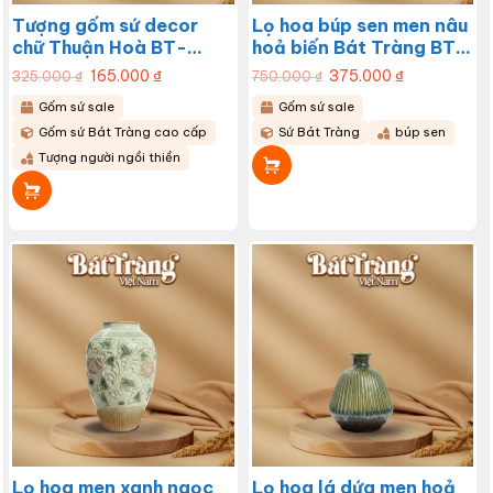
Tượng gốm sứ decor
Lọ hoa búp sen men nâu
chữ Thuận Hoà BT-
hoả biến Bát Tràng BT-
TGS02
LHS16
Giá
165.000
₫
Giá
Giá
375.000
₫
Giá
325.000
₫
750.000
₫
gốc
hiện
gốc
hiện
là:
tại
là:
tại
Gốm sứ sale
Gốm sứ sale
325.000 ₫.
là:
750.000 ₫.
là:
165.000 ₫.
375.000 ₫.
Gốm sứ Bát Tràng cao cấp
Sứ Bát Tràng
búp sen
Tượng người ngồi thiền
Lọ hoa men xanh ngọc
Lọ hoa lá dứa men hoả