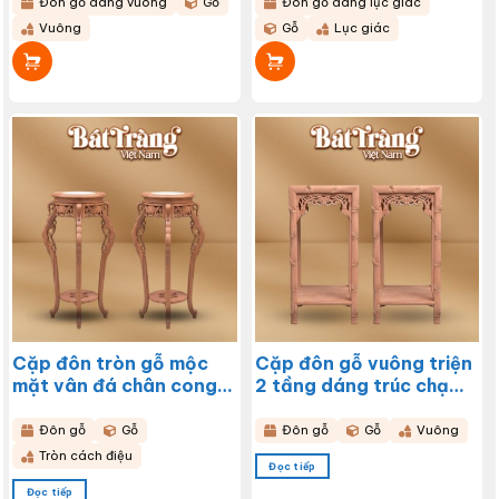
Đôn gỗ dáng vuông
Gỗ
Đôn gỗ dáng lục giác
Vuông
Gỗ
Lục giác
Cặp đôn tròn gỗ mộc
Cặp đôn gỗ vuông triện
mặt vân đá chân cong
2 tầng dáng trúc chạm
chạm hoa lá BT-ĐG08
hoa lá cao 80cm BT-
ĐG07
Đôn gỗ
Gỗ
Đôn gỗ
Gỗ
Vuông
Tròn cách điệu
Đọc tiếp
Đọc tiếp