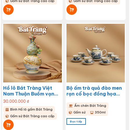
Gốm sứ Bát Tràng cao cấp
Gốm sứ Bát Tràng cao cấp
Hồ lô Bát Tràng Việt
Bộ ấm trà quả đào men
Nam Thuận Buồm vạn
rạn cổ bọc đồng họa
lộc xanh lam BT-HL10
tiết men lam BT-AC87
30.000.000
₫
Ấm chén Bát Tràng
Bình Hồ lô gốm Bát Tràng
Gốm sứ
350ml
Gốm sứ Bát Tràng cao cấp
Đọc tiếp