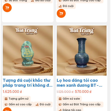
Sứ Bát Tràng
Giả đá cuội
Gốm sứ Bát Tràng cao cấp.
Đá cuội
Tượng đá cuội khắc thư
Lọ hoa dáng tỏi cao
pháp trang trí không đê
men xanh dương BT-
BT-TG01
LHS32
1.625.000
₫
Giá
570.000
₫
Giá
1.125.000
₫
gốc
hiện
là:
tại
Tượng gốm sứ
Gốm sứ sale
1.125.000 ₫.
là:
570.000 ₫.
Gốm sứ cao cấp
Đá cuội
Gốm sứ Bát Tràng cao cấp.
Dáng tỏi cao