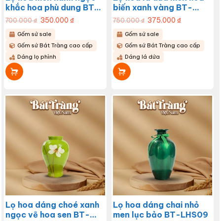
khắc hoa phù dung BT-
biến xanh vàng BT-
LHS14
LHS13
Giá
350.000
₫
Giá
Giá
375.000
₫
Giá
700.000
₫
750.000
₫
gốc
hiện
gốc
hiện
là:
tại
là:
tại
Gốm sứ sale
Gốm sứ sale
700.000 ₫.
là:
750.000 ₫.
là:
350.000 ₫.
375.000 ₫.
Gốm sứ Bát Tràng cao cấp
Gốm sứ Bát Tràng cao cấp
Dáng lọ phình
Dáng lá dứa
Lọ hoa dáng choé xanh
Lọ hoa dáng chai nhỏ
ngọc vẽ hoa sen BT-
men lục bảo BT-LHS09