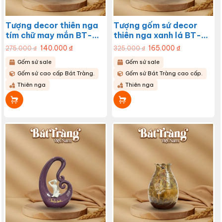
Tượng decor thiên nga
Tượng gốm sứ decor
tím chữ may mắn BT-
thiên nga xanh lá BT-
TGS05
TGS03
Giá
140.000
₫
Giá
Giá
165.000
₫
Giá
275.000
₫
325.000
₫
gốc
hiện
gốc
hiện
là:
tại
là:
tại
Gốm sứ sale
Gốm sứ sale
275.000 ₫.
là:
325.000 ₫.
là:
140.000 ₫.
165.000 ₫.
Gốm sứ cao cấp Bát Tràng.
Gốm sứ Bát Tràng cao cấp.
Thiên nga
Thiên nga