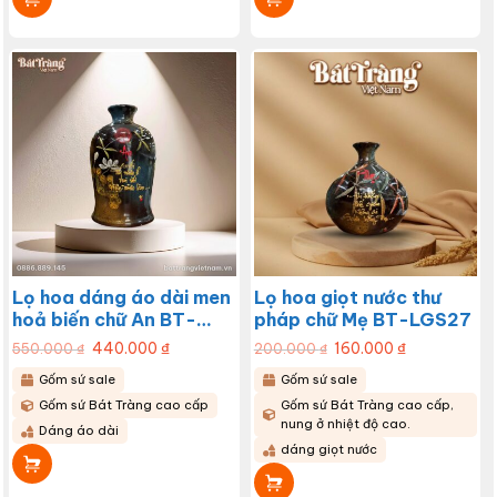
Lọ hoa dáng áo dài men
Lọ hoa giọt nước thư
hoả biến chữ An BT-
pháp chữ Mẹ BT-LGS27
LHS28
Giá
440.000
₫
Giá
Giá
160.000
₫
Giá
550.000
₫
200.000
₫
gốc
hiện
gốc
hiện
là:
tại
là:
tại
Gốm sứ sale
Gốm sứ sale
550.000 ₫.
là:
200.000 ₫.
là:
440.000 ₫.
160.000 ₫.
Gốm sứ Bát Tràng cao cấp
Gốm sứ Bát Tràng cao cấp,
nung ở nhiệt độ cao.
Dáng áo dài
dáng giọt nước