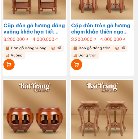
trang
sản
phẩm
Cặp đôn gỗ hương dáng
Cặp đôn tròn gỗ hương
vuông khắc họa tiết
chạm khắc thiên nga
vuông đối xứng BT-
tầng dáng hoa cao
3.200.000
₫
4.000.000
₫
Khoảng
3.200.000
₫
4.000.000
₫
Khoảng
–
–
giá:
giá:
ĐG16
60cm BT-ĐG15
từ
từ
Sản
Sản
Đôn gỗ dáng vuông
Gỗ
Đôn gỗ dáng tròn
Gỗ
3.200.000 ₫
3.200.0
đến
đến
phẩm
phẩm
Vuông
Dáng tròn
4.000.000 ₫
4.000.
này
này
có
có
nhiều
nhiều
biến
biến
thể.
thể.
Các
Các
tùy
tùy
chọn
chọn
có
có
thể
thể
được
được
chọn
chọn
trên
trên
trang
trang
sản
sản
phẩm
phẩm