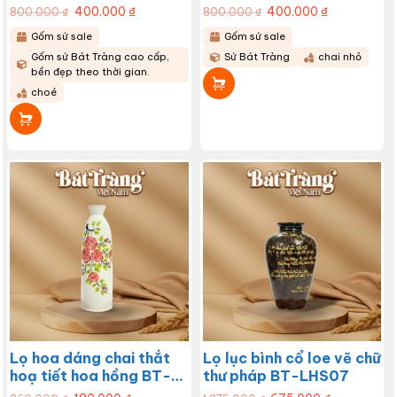
LHS10
Giá
400.000
₫
Giá
Giá
400.000
₫
Giá
800.000
₫
800.000
₫
gốc
hiện
gốc
hiện
là:
tại
là:
tại
Gốm sứ sale
Gốm sứ sale
800.000 ₫.
là:
800.000 ₫.
là:
400.000 ₫.
400.000 ₫.
Gốm sứ Bát Tràng cao cấp,
Sứ Bát Tràng
chai nhỏ
bền đẹp theo thời gian.
choé
Lọ hoa dáng chai thắt
Lọ lục bình cổ loe vẽ chữ
hoạ tiết hoa hồng BT-
thư pháp BT-LHS07
LHS08
Giá
Giá
Giá
Giá