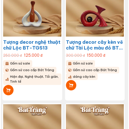
Tượng decor nghệ thuật
Tượng decor cây kèn vẽ
chữ Lộc BT-TGS13
chữ Tài Lộc màu đỏ BT-
TGS12
Giá
125.000
₫
Giá
Giá
150.000
₫
Giá
250.000
₫
300.000
₫
gốc
hiện
gốc
hiện
là:
tại
là:
tại
Gốm sứ sale
Gốm sứ sale
250.000 ₫.
là:
300.000 ₫.
là:
125.000 ₫.
150.000 ₫.
Gốm sứ cao cấp Bát Tràng
Gốm sứ cao cấp Bát Tràng
Hiện đại, Nghệ thuật, Tối giản,
dáng cây kèn
Tinh tế