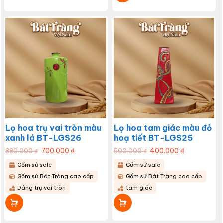
Lọ hoa trụ vai tròn màu
Lọ hoa tam giác màu đỏ
xanh lá BT-LGS26
hoạ tiết BT-LGS25
Giá
700.000
₫
Giá
Giá
400.000
₫
Giá
880.000
₫
500.000
₫
gốc
hiện
gốc
hiện
là:
tại
là:
tại
Gốm sứ sale
Gốm sứ sale
880.000 ₫.
là:
500.000 ₫.
là:
700.000 ₫.
400.000 ₫.
Gốm sứ Bát Tràng cao cấp
Gốm sứ Bát Tràng cao cấp
Dáng trụ vai tròn
tam giác