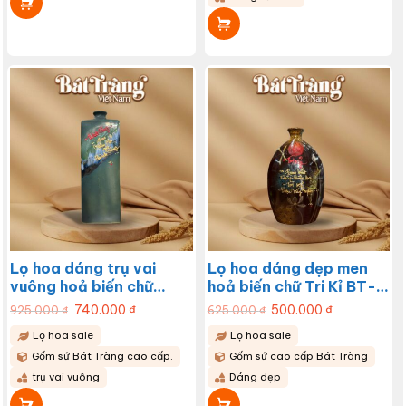
Lọ hoa dáng trụ vai
Lọ hoa dáng dẹp men
vuông hoả biến chữ
hoả biến chữ Tri Kỉ BT-
Thành Công BT-LHS30
LHS29
Giá
740.000
₫
Giá
Giá
500.000
₫
Giá
925.000
₫
625.000
₫
gốc
hiện
gốc
hiện
là:
tại
là:
tại
Lọ hoa sale
Lọ hoa sale
925.000 ₫.
là:
625.000 ₫.
là:
740.000 ₫.
500.000 ₫.
Gốm sứ Bát Tràng cao cấp.
Gốm sứ cao cấp Bát Tràng
trụ vai vuông
Dáng dẹp