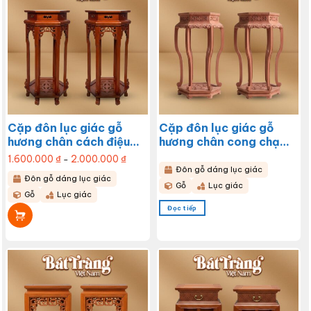
Cặp đôn lục giác gỗ
Cặp đôn lục giác gỗ
hương chân cách điệu
hương chân cong chạm
chạm triện 2 tầng BT-
hoa lá 2 tầng BT-ĐG19
1.600.000
₫
2.000.000
₫
Khoảng
–
giá:
ĐG20
Đôn gỗ dáng lục giác
từ
Sản
Đôn gỗ dáng lục giác
1.600.000 ₫
Gỗ
Lục giác
đến
phẩm
Gỗ
Lục giác
2.000.000 ₫
này
Đọc tiếp
có
nhiều
biến
thể.
Các
tùy
chọn
có
thể