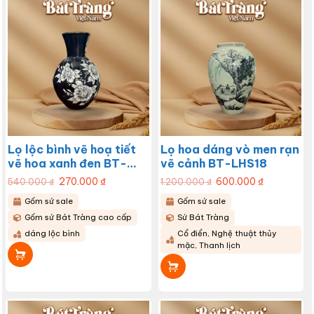
Lọ lộc bình vẽ hoạ tiết
Lọ hoa dáng vò men rạn
vẽ hoa xanh đen BT-
vẽ cảnh BT-LHS18
LHS19
Giá
270.000
₫
Giá
Giá
600.000
₫
Giá
540.000
₫
1.200.000
₫
gốc
hiện
gốc
hiện
là:
tại
là:
tại
Gốm sứ sale
Gốm sứ sale
540.000 ₫.
là:
1.200.000 ₫.
là:
270.000 ₫.
600.000 ₫.
Gốm sứ Bát Tràng cao cấp
Sứ Bát Tràng
dáng lộc bình
Cổ điển, Nghệ thuật thủy
mặc, Thanh lịch