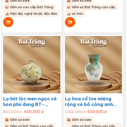
Gốm sứ sale
Gốm sứ sale
350.000 ₫.
là:
700.000 ₫.
là:
175.000 ₫.
350.000 ₫.
Gốm sứ cao cấp Bát Tràng
Gốm sứ Bát Tràng cao cấp.
Hiện đại, nghệ thuật, độc đáo
vò tròn
Lọ hút lộc men ngọc vẽ
Lọ hoa cổ loe miệng
hoa phù dung BT-
rộng vẽ bồ công anh
LHS04
BT-LHS02
Giá
400.000
₫
Giá
Giá
600.000
₫
Giá
800.000
₫
1.200.000
₫
gốc
hiện
gốc
hiện
là:
tại
là:
tại
Gốm sứ sale
Gốm sứ sale
800.000 ₫.
là:
1.200.000 ₫.
là:
400.000 ₫.
600.000 ₫.
Gốm sứ Bát Tràng cao cấp
Gốm sứ Bát Tràng cao cấp,