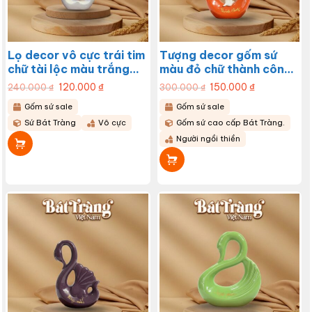
Lọ decor vô cực trái tim
Tượng decor gốm sứ
chữ tài lộc màu trắng
màu đỏ chữ thành công
BT-TGS07
BT-TGS06
Giá
120.000
₫
Giá
Giá
150.000
₫
Giá
240.000
₫
300.000
₫
gốc
hiện
gốc
hiện
là:
tại
là:
tại
Gốm sứ sale
Gốm sứ sale
240.000 ₫.
là:
300.000 ₫.
là:
120.000 ₫.
150.000 ₫.
Sứ Bát Tràng
Vô cực
Gốm sứ cao cấp Bát Tràng.
Người ngồi thiền