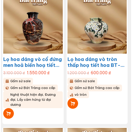
Lọ hoa dáng vò cổ đứng
Lọ hoa dáng vò tròn
men hoả biến hoạ tiết
thấp hoạ tiết hoa BT-
đàn cá BT-LGS22
LGS21
Giá
1.550.000
₫
Giá
Giá
600.000
₫
Giá
3.100.000
₫
1.200.000
₫
gốc
hiện
gốc
hiện
là:
tại
là:
tại
Gốm sứ sale
Gốm sứ sale
3.100.000 ₫.
là:
1.200.000 ₫.
là:
1.550.000 ₫.
600.000 ₫.
Gốm sứ Bát Tràng cao cấp
Gốm sứ Bát Tràng cao cấp
Nghệ thuật hiện đại, Đương
vò tròn
đại, Lấy cảm hứng từ đại
dương