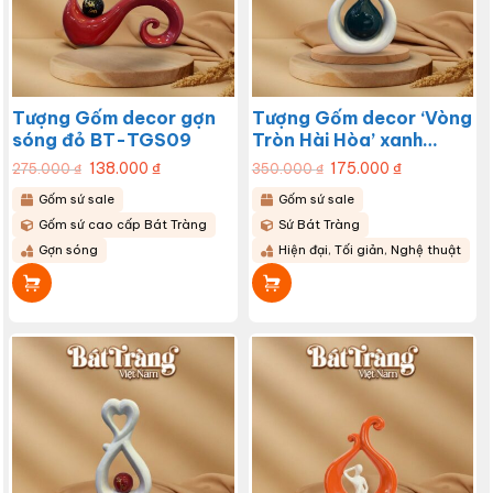
Tượng Gốm decor gợn
Tượng Gốm decor ‘Vòng
sóng đỏ BT-TGS09
Tròn Hài Hòa’ xanh
trắng BT-TGS08
Giá
138.000
₫
Giá
Giá
175.000
₫
Giá
275.000
₫
350.000
₫
gốc
hiện
gốc
hiện
là:
tại
là:
tại
Gốm sứ sale
Gốm sứ sale
275.000 ₫.
là:
350.000 ₫.
là:
138.000 ₫.
175.000 ₫.
Gốm sứ cao cấp Bát Tràng
Sứ Bát Tràng
Gợn sóng
Hiện đại, Tối giản, Nghệ thuật