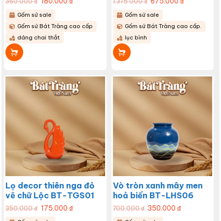
180.000
₫
675.000
₫
360.000
₫
1.375.000
₫
gốc
hiện
gốc
hiện
là:
tại
là:
tại
Gốm sứ sale
Gốm sứ sale
360.000 ₫.
là:
1.375.000 ₫.
là:
180.000 ₫.
675.000 ₫.
Gốm sứ Bát Tràng cao cấp
Gốm sứ Bát Tràng cao cấp.
dáng chai thắt
lục bình
Lọ decor thiên nga đỏ
Vò tròn xanh mây men
vẽ chữ Lộc BT-TGS01
hoả biến BT-LHS06
Giá
175.000
₫
Giá
Giá
350.000
₫
Giá
350.000
₫
700.000
₫
gốc
hiện
gốc
hiện
là:
tại
là:
tại