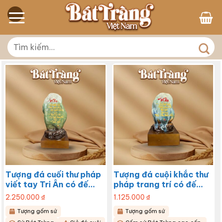
Skip
to
content
Tìm
kiếm:
Tượng đá cuối thư pháp
Tượng đá cuội khắc thư
viết tay Tri Ân có đế
pháp trang trí có đế
BT-TG03
size nhỏ BT-TG02
2.250.000
₫
1.125.000
₫
Tượng gốm sứ
Tượng gốm sứ