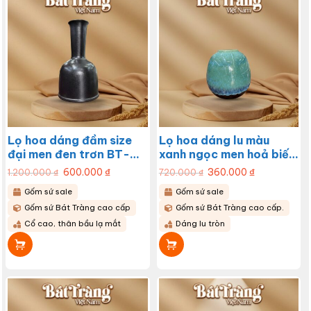
Lọ hoa dáng đầm size
Lọ hoa dáng lu màu
đại men đen trơn BT-
xanh ngọc men hoả biến
LHS17
BT-LHS15
Giá
600.000
₫
Giá
Giá
360.000
₫
Giá
1.200.000
₫
720.000
₫
gốc
hiện
gốc
hiện
là:
tại
là:
tại
Gốm sứ sale
Gốm sứ sale
1.200.000 ₫.
là:
720.000 ₫.
là:
600.000 ₫.
360.000 ₫.
Gốm sứ Bát Tràng cao cấp
Gốm sứ Bát Tràng cao cấp.
Cổ cao, thân bầu lạ mắt
Dáng lu tròn