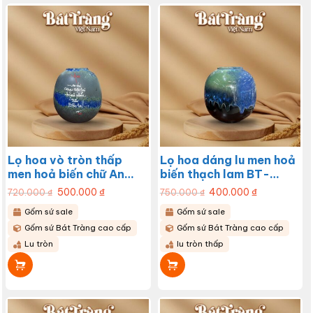
Lọ hoa vò tròn thấp
Lọ hoa dáng lu men hoả
men hoả biến chữ An
biến thạch lam BT-
BT-LGS24
LGS23
Giá
500.000
₫
Giá
Giá
400.000
₫
Giá
720.000
₫
750.000
₫
gốc
hiện
gốc
hiện
là:
tại
là:
tại
Gốm sứ sale
Gốm sứ sale
720.000 ₫.
là:
750.000 ₫.
là:
500.000 ₫.
400.000 ₫.
Gốm sứ Bát Tràng cao cấp
Gốm sứ Bát Tràng cao cấp
Lu tròn
lu tròn thấp