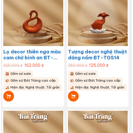
Lọ decor thiên nga màu
Tượng decor nghệ thuật
cam chữ bình an BT-
dáng nấm BT-TGS14
TGS16
Giá
162.000
₫
Giá
Giá
125.000
₫
Giá
325.000
₫
250.000
₫
gốc
hiện
gốc
hiện
là:
tại
là:
tại
Gốm sứ sale
Gốm sứ sale
325.000 ₫.
là:
250.000 ₫.
là:
162.000 ₫.
125.000 ₫.
Gốm sứ Bát Tràng cao cấp.
Gốm sứ Bát Tràng cao cấp
Hiện đại, Nghệ thuật, Tối giản
Hiện đại, Nghệ thuật, Tối giản