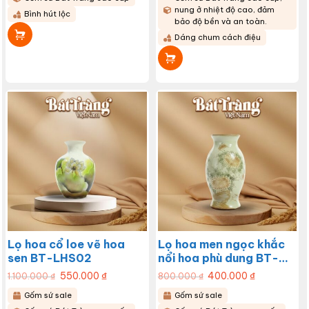
nung ở nhiệt độ cao, đảm
Bình hút lộc
bảo độ bền và an toàn.
Dáng chum cách điệu
Lọ hoa cổ loe vẽ hoa
Lọ hoa men ngọc khắc
sen BT-LHS02
nổi hoa phù dung BT-
LHS01
Giá
550.000
₫
Giá
Giá
400.000
₫
Giá
1.100.000
₫
800.000
₫
gốc
hiện
gốc
hiện
là:
tại
là:
tại
Gốm sứ sale
Gốm sứ sale
1.100.000 ₫.
là:
800.000 ₫.
là:
550.000 ₫.
400.000 ₫.