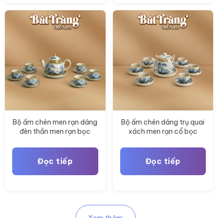
Bộ ấm chén men rạn dáng
Bộ ấm chén dáng trụ quai
đèn thần men rạn bọc
xách men rạn cổ bọc
đồng Bát Tràng BT-AC91
đồng Bát Tràng BT-AC92
Đọc tiếp
Đọc tiếp
Xem thêm