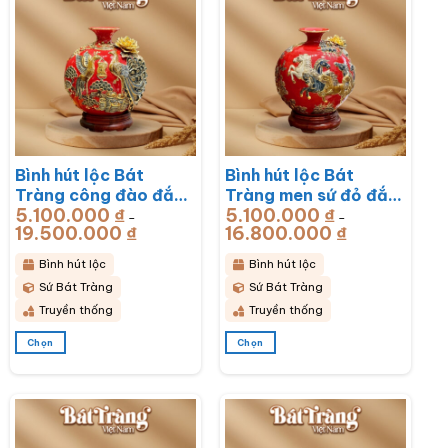
nhiều
nhiều
biến
biến
thể.
thể.
Các
Các
tùy
tùy
chọn
chọn
có
có
thể
thể
được
được
chọn
chọn
Bình hút lộc Bát
Bình hút lộc Bát
trên
trên
Tràng công đào đắp
Tràng men sứ đỏ đắp
trang
trang
sản
sản
5.100.000
₫
5.100.000
₫
kênh men sứ đỏ đắp
nổi vẽ vàng mã đáo
–
–
phẩm
phẩm
19.500.000
₫
Khoảng
16.800.000
₫
Khoảng
nổi vẽ vàng BT-
thành công BT-
giá:
giá:
từ
từ
BHL76
BHL75
5.100.000 ₫
5.100.000 ₫
Bình hút lộc
Bình hút lộc
đến
đến
19.500.000 ₫
16.800.000 ₫
Sứ Bát Tràng
Sứ Bát Tràng
Truyền thống
Truyền thống
Chọn
Chọn
Sản
Sản
phẩm
phẩm
này
này
có
có
nhiều
nhiều
biến
biến