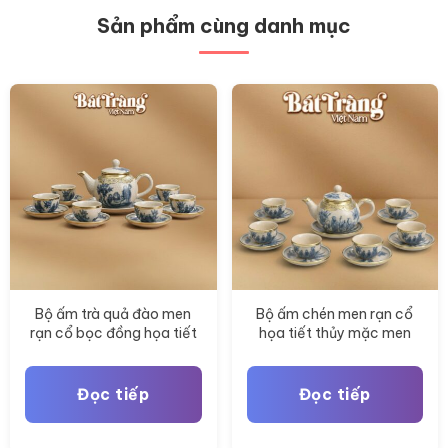
Sản phẩm cùng danh mục
Bộ ấm trà quả đào men
Bộ ấm chén men rạn cổ
rạn cổ bọc đồng họa tiết
họa tiết thủy mặc men
men lam BT-AC87
lam Bát Tràng BT-AC90
Đọc tiếp
Đọc tiếp