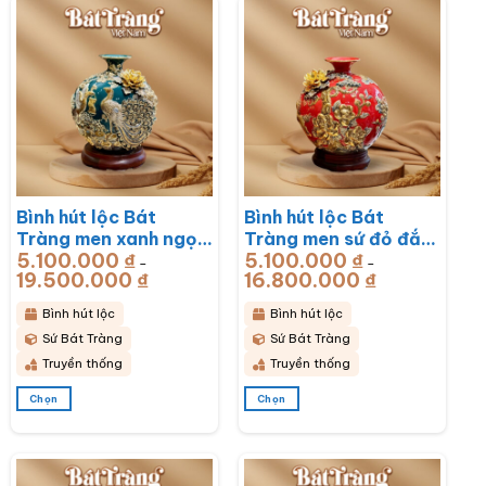
Bình hút lộc Bát
Bình hút lộc Bát
Tràng men xanh ngọc
Tràng men sứ đỏ đắp
5.100.000
₫
5.100.000
₫
lục bảo đắp nổi công
nổi vẽ vàng sen hạc
–
–
19.500.000
₫
Khoảng
16.800.000
₫
Khoảng
hoa phú quý BT-
BT-BHL77
giá:
giá:
từ
từ
BHL78
5.100.000 ₫
5.100.000 ₫
Bình hút lộc
Bình hút lộc
đến
đến
19.500.000 ₫
16.800.000 ₫
Sứ Bát Tràng
Sứ Bát Tràng
Truyền thống
Truyền thống
Chọn
Chọn
Sản
Sản
phẩm
phẩm
này
này
có
có