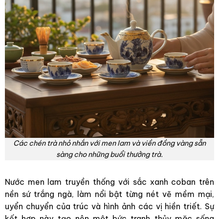
Các chén trà nhỏ nhắn với men lam và viền đồng vàng sẵn
sàng cho những buổi thưởng trà.
Nước men lam truyền thống với sắc xanh coban trên
nền sứ trắng ngà, làm nổi bật từng nét vẽ mềm mại,
uyển chuyển của trúc và hình ảnh các vị hiền triết. Sự
kết hợp này tạo nên một bức tranh thủy mặc sống