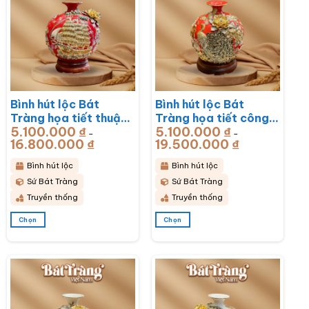
thể.
thể.
Các
Các
tùy
tùy
chọn
chọn
có
có
thể
thể
được
được
chọn
chọn
Bình hút lộc Bát
Bình hút lộc Bát
trên
trên
trang
trang
Tràng họa tiết thuận
Tràng họa tiết công
sản
sản
5.100.000
₫
5.100.000
₫
buồm xuôi gió men sứ
hoa phú quý men sứ
–
–
phẩm
phẩm
16.800.000
₫
Khoảng
19.500.000
₫
Khoảng
đỏ đắp nổi vẽ vàng
đỏ đắp nổi vẽ vàng
giá:
giá:
từ
từ
BT-BHL73
BT-BHL72
5.100.000 ₫
5.100.000 ₫
Bình hút lộc
Bình hút lộc
đến
đến
16.800.000 ₫
19.500.000 ₫
Sứ Bát Tràng
Sứ Bát Tràng
Truyền thống
Truyền thống
Chọn
Chọn
Sản
Sản
phẩm
phẩm
này
này
có
có
nhiều
nhiều
biến
biến
thể.
thể.