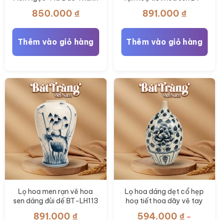
Công" BT-TLV08
LH112
850.000
₫
891.000
₫
Thêm vào giỏ hàng
Thêm vào giỏ hàng
Lọ hoa men rạn vẽ hoa
Lọ hoa dáng dẹt cổ hẹp
sen dáng đùi dế BT-LH113
hoạ tiết hoa dây vẽ tay
BT-LH108
891.000
₫
594.000
₫
–