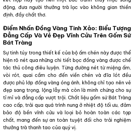
động, đưa người thưởng trà lạc vào không gian thiền
định, đầy chất thơ.
Điểm Nhấn Đồng Vàng Tinh Xảo: Biểu Tượng
Đẳng Cấp Và Vẻ Đẹp Vĩnh Cửu Trên Gốm Sứ
Bát Tràng
Sự tinh túy trong thiết kế của bộ ấm chén này được thể
hiện rõ nét qua những chi tiết bọc đồng vàng được chế
tác thủ công điêu luyện. Từng đường nét từ miệng ấm,
vòi rót, quai cầm cho đến viền chén và đĩa lót đều
được phủ lớp đồng vàng óng ánh, không chỉ tạo nên vẻ
đẹp sang trọng, lộng lẫy mà còn là minh chứng cho sự
tỉ mỉ và đẳng cấp vượt trội. Chất liệu gốm sứ Bát Tràng
cao cấp, trải qua quá trình nung ở nhiệt độ tối ưu, đảm
bảo độ bền vĩnh cửu và loại bỏ hoàn toàn các tạp
chất, mang đến sự an toàn tuyệt đối cho trải nghiệm
thưởng trà thanh tao của quý vị.