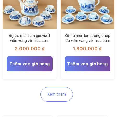
Bộ trà men lam giả vuốt
Bộ trà men lam dáng chóp
viền vàng vẽ Trúc Lâm
lửa viền vàng vẽ Trúc Lâm
Thất Hiền BT-AC76
Thất Hiền 400ml BT-
2.000.000
₫
1.800.000
₫
AC75
Thêm vào giỏ hàng
Thêm vào giỏ hàng
Xem thêm