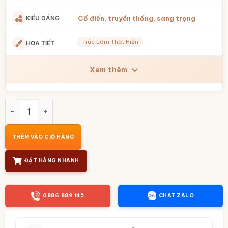
KIỂU DÁNG
Cổ điển, truyền thống, sang trọng
Trúc Lâm Thất Hiền
HỌA TIẾT
Xem thêm
Bộ ấm chén bưởi bọc đồng vàng Trúc Lâm Thất Hiền men 
THÊM VÀO GIỎ HÀNG
ĐẶT HÀNG NHANH
0886.889.145
CHAT ZALO