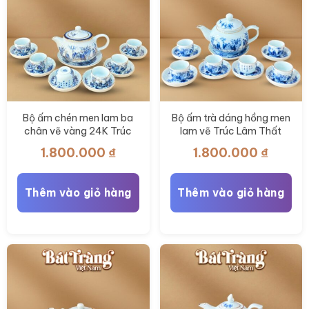
chọn
trên
trang
sản
phẩm
Bộ ấm chén men lam ba
Bộ ấm trà dáng hồng men
chân vẽ vàng 24K Trúc
lam vẽ Trúc Lâm Thất
Lâm Thất Hiền 280ml BT-
Hiền chỉ vàng 400ml BT-
1.800.000
₫
1.800.000
₫
AC82
AC79
Thêm vào giỏ hàng
Thêm vào giỏ hàng