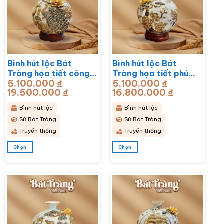
Các
Các
tùy
tùy
chọn
chọn
có
có
thể
thể
được
được
chọn
chọn
Bình hút lộc Bát
Bình hút lộc Bát
trên
trên
trang
trang
Tràng họa tiết công
Tràng họa tiết phú
sản
sản
5.100.000
₫
5.100.000
₫
đào đắp kênh men
quý vạn niên men sứ
–
–
phẩm
phẩm
19.500.000
₫
Khoảng
16.800.000
₫
Khoảng
trắng đắp nổi vẽ
trắng đắp nổi vẽ
giá:
giá:
từ
từ
vàng BT-BHL71
vàng BT-BHL70
5.100.000 ₫
5.100.000 ₫
Bình hút lộc
Bình hút lộc
đến
đến
19.500.000 ₫
16.800.000 ₫
Sứ Bát Tràng
Sứ Bát Tràng
Truyền thống
Truyền thống
Chọn
Chọn
Sản
Sản
phẩm
phẩm
này
này
có
có
nhiều
nhiều
biến
biến
thể.
thể.
Các
Các