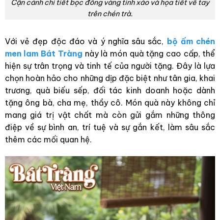
Cận cảnh chi tiết bọc đồng vàng tinh xảo và họa tiết vẽ tay
trên chén trà.
Với vẻ đẹp độc đáo và ý nghĩa sâu sắc,
bộ ấm chén
men lam Bát Tràng
này là món quà tặng cao cấp, thể
hiện sự trân trọng và tinh tế của người tặng. Đây là lựa
chọn hoàn hảo cho những dịp đặc biệt như tân gia, khai
trương, quà biếu sếp, đối tác kinh doanh hoặc dành
tặng ông bà, cha mẹ, thầy cô. Món quà này không chỉ
mang giá trị vật chất mà còn gửi gắm những thông
điệp về sự bình an, trí tuệ và sự gắn kết, làm sâu sắc
thêm các mối quan hệ.