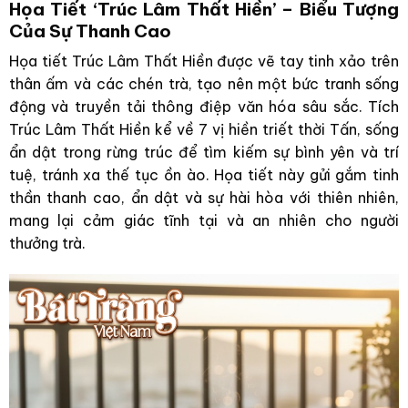
Họa Tiết ‘Trúc Lâm Thất Hiền’ – Biểu Tượng
Của Sự Thanh Cao
Họa tiết Trúc Lâm Thất Hiền được vẽ tay tinh xảo trên
thân ấm và các chén trà, tạo nên một bức tranh sống
động và truyền tải thông điệp văn hóa sâu sắc. Tích
Trúc Lâm Thất Hiền kể về 7 vị hiền triết thời Tấn, sống
ẩn dật trong rừng trúc để tìm kiếm sự bình yên và trí
tuệ, tránh xa thế tục ồn ào. Họa tiết này gửi gắm tinh
thần thanh cao, ẩn dật và sự hài hòa với thiên nhiên,
mang lại cảm giác tĩnh tại và an nhiên cho người
thưởng trà.