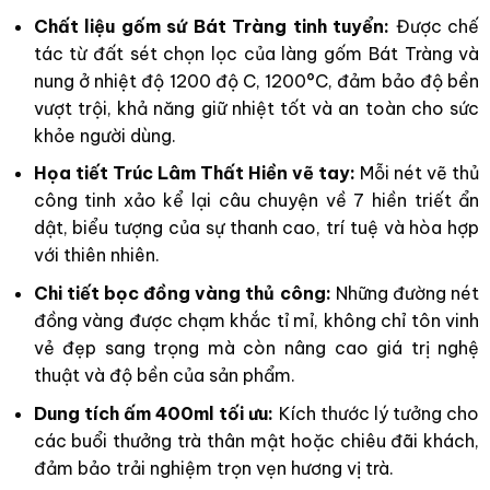
Chất liệu gốm sứ Bát Tràng tinh tuyển:
Được chế
tác từ đất sét chọn lọc của làng gốm Bát Tràng và
nung ở nhiệt độ 1200 độ C, 1200°C, đảm bảo độ bền
vượt trội, khả năng giữ nhiệt tốt và an toàn cho sức
khỏe người dùng.
Họa tiết Trúc Lâm Thất Hiền vẽ tay:
Mỗi nét vẽ thủ
công tinh xảo kể lại câu chuyện về 7 hiền triết ẩn
dật, biểu tượng của sự thanh cao, trí tuệ và hòa hợp
với thiên nhiên.
Chi tiết bọc đồng vàng thủ công:
Những đường nét
đồng vàng được chạm khắc tỉ mỉ, không chỉ tôn vinh
vẻ đẹp sang trọng mà còn nâng cao giá trị nghệ
thuật và độ bền của sản phẩm.
Dung tích ấm 400ml tối ưu:
Kích thước lý tưởng cho
các buổi thưởng trà thân mật hoặc chiêu đãi khách,
đảm bảo trải nghiệm trọn vẹn hương vị trà.