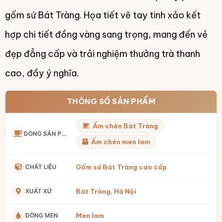
gốm sứ Bát Tràng. Họa tiết vẽ tay tinh xảo kết
hợp chi tiết đồng vàng sang trọng, mang đến vẻ
đẹp đẳng cấp và trải nghiệm thưởng trà thanh
cao, đầy ý nghĩa.
THÔNG SỐ SẢN PHẨM
Ấm chén Bát Tràng
DÒNG SẢN PHẨM
Ấm chén men lam
CHẤT LIỆU
Gốm sứ Bát Tràng cao cấp
XUẤT XỨ
Bát Tràng, Hà Nội
DÒNG MEN
Men lam