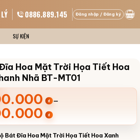
 LÝ
0886.889.145
Đăng nhập / Đăng ký
SỰ KIỆN
Đĩa Hoa Mặt Trời Họa Tiết Hoa
hanh Nhã BT-MT01
ng
00.000
–
₫
00.000
₫
.000 ₫
ộ Bát Đĩa Hoa Mặt Trời Họa Tiết Hoa Xanh
.000 ₫