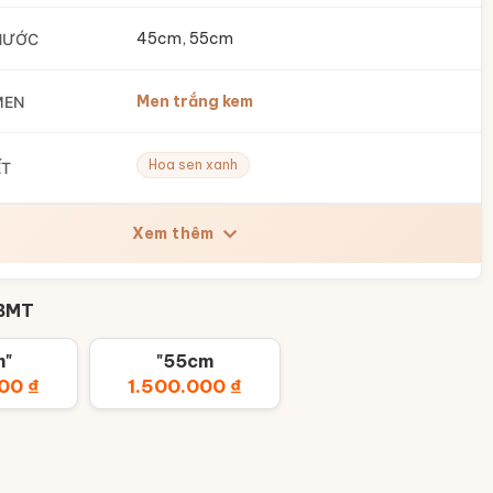
45cm, 55cm
HƯỚC
Men trắng kem
MEN
Hoa sen xanh
ẾT
Xem thêm
 BMT
m"
"55cm
000
₫
1.500.000
₫
a Mặt Trời Họa Tiết Hoa Xanh Thanh Nhã BT-MT01 số lượng