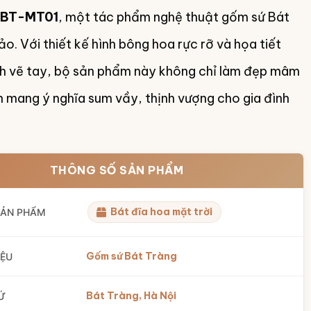
 BT-MT01
, một tác phẩm nghệ thuật gốm sứ Bát
ảo. Với thiết kế hình bông hoa rực rỡ và họa tiết
h vẽ tay, bộ sản phẩm này không chỉ làm đẹp mâm
mang ý nghĩa sum vầy, thịnh vượng cho gia đình
THÔNG SỐ SẢN PHẨM
Bát đĩa hoa mặt trời
SẢN PHẨM
Gốm sứ Bát Tràng
IỆU
Bát Tràng, Hà Nội
Ứ