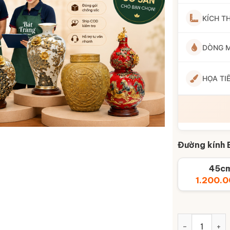
KÍCH T
DÒNG 
HỌA TI
Đường kính
45c
1.200.
Bộ Bát Đĩa Ho