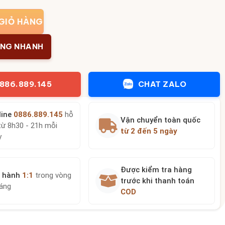
GIỎ HÀNG
ÀNG NHANH
886.889.145
CHAT ZALO
line
0886.889.145
hỗ
Vận chuyển toàn quốc
từ 8h30 - 21h mỗi
từ 2 đến 5 ngày
y
Được kiểm tra hàng
 hành
1:1
trong vòng
trước khi thanh toán
háng
COD