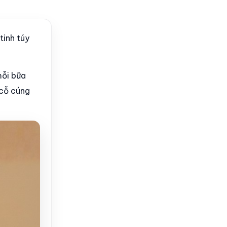
tinh túy
mỗi bữa
 cỗ cúng