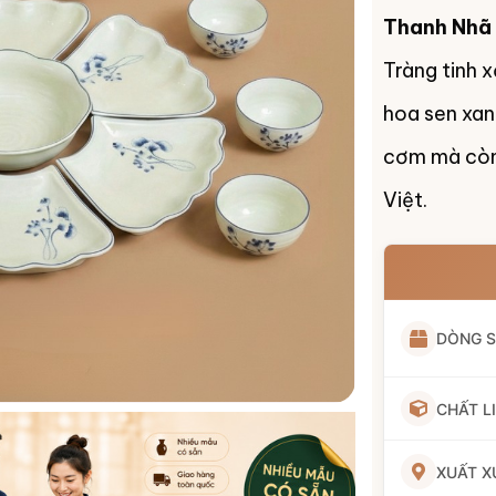
Thanh Nhã
Tràng tinh x
hoa sen xan
cơm mà còn 
Việt.
DÒNG 
CHẤT L
XUẤT X