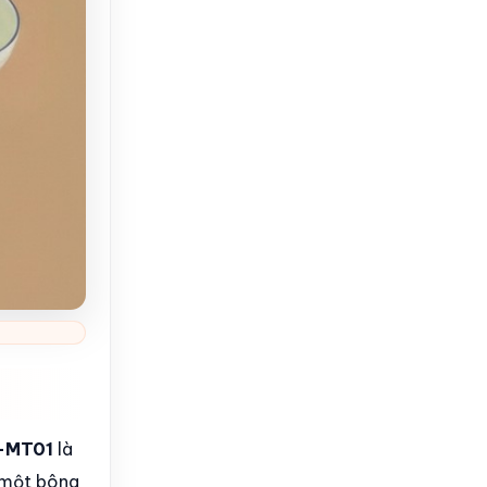
T-MT01
là
 một bông