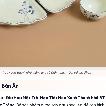
iết hoa xanh thanh nhã, sẵn sàng tô điểm cho mâm cỗ gia đình.
a Bàn Ăn
Bát Đĩa Hoa Mặt Trời Họa Tiết Hoa Xanh Thanh Nhã B
át Tràng
. Bộ sản phẩm được sắp đặt khéo léo để tạo hình