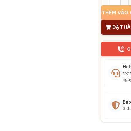
THÊM VÀO 
ĐẶT H
0
Hot
trợ 
ngà
Bảo
3 t