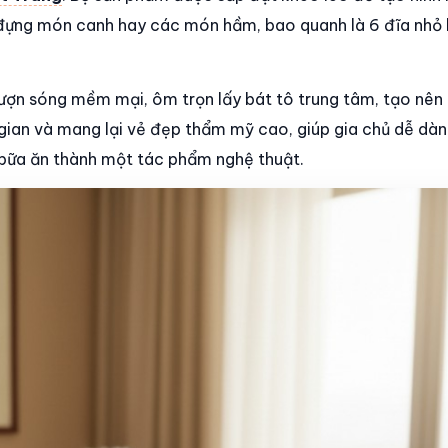
ể đựng món canh hay các món hầm, bao quanh là 6 đĩa nhỏ 
 lượn sóng mềm mại, ôm trọn lấy bát tô trung tâm, tạo nên
 gian và mang lại vẻ đẹp thẩm mỹ cao, giúp gia chủ dễ dàn
bữa ăn thành một tác phẩm nghệ thuật.