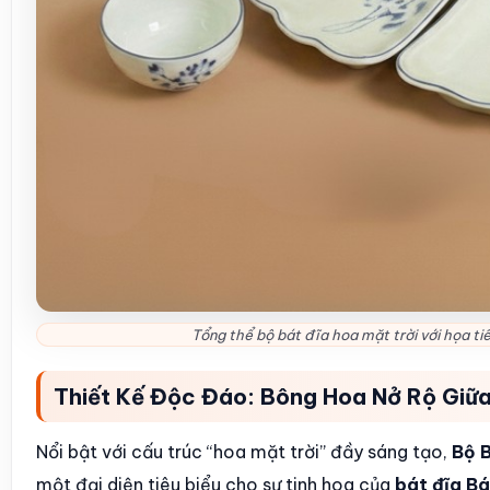
Tổng thể bộ bát đĩa hoa mặt trời với họa t
Thiết Kế Độc Đáo: Bông Hoa Nở Rộ Giữ
Nổi bật với cấu trúc “hoa mặt trời” đầy sáng tạo,
Bộ 
một đại diện tiêu biểu cho sự tinh hoa của
bát đĩa B