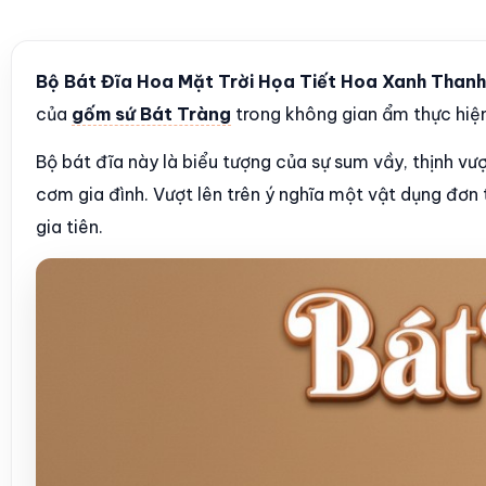
Bộ Bát Đĩa Hoa Mặt Trời Họa Tiết Hoa Xanh Than
của
gốm sứ Bát Tràng
trong không gian ẩm thực hiện
Bộ bát đĩa này là biểu tượng của sự sum vầy, thịnh vư
cơm gia đình. Vượt lên trên ý nghĩa một vật dụng đơn
gia tiên.